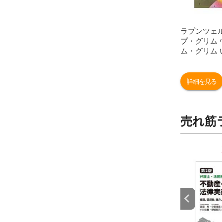
ラプンツェル
プ・グリム 
ム・グリム
詳細を見る
売れ筋
9
10
位
位