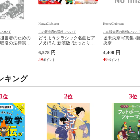
HonyaClub.com
HonyaClub.com
について
この販売店の送料について
この販売店の送料につい
担当者のための
どうようクラシック名曲ピア
堀未央奈写真集 /
取引の法律実務
ノえほん 新装版 /はっとりな
央奈
、媒介、開発、
なみ かいちとおる カワシマミ
6,578 円
4,400 円
建設請負 第２版
ワコ
佳嵩
59
40
ンキング
1
2
3
位
位
位