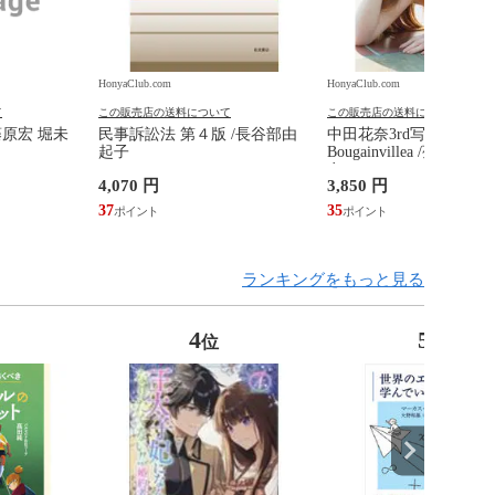
HonyaClub.com
HonyaClub.com
て
この販売店の送料について
この販売店の送料について
藤原宏 堀未
民事訴訟法 第４版 /長谷部由
中田花奈3rd写真集
起子
Bougainvillea /菊地泰
奈
4,070 円
3,850 円
37
35
ランキングをもっと見る
4
5
位
位