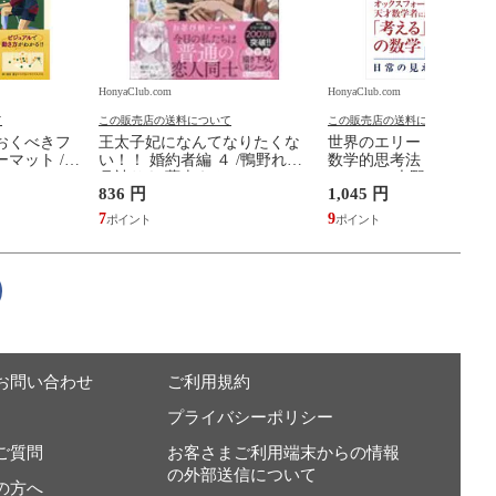
HonyaClub.com
HonyaClub.com
て
この販売店の送料について
この販売店の送料について
おくべきフ
王太子妃になんてなりたくな
世界のエリートが学ん
マット /高
い！！ 婚約者編 ４ /鴨野れな
数学的思考法 /マーカス
月神サキ 蔦森えん
ュ・ソー 大野和基
836 円
1,045 円
7
9
お問い合わせ
ご利用規約
プライバシーポリシー
ご質問
お客さまご利用端末からの情報
の外部送信について
の方へ