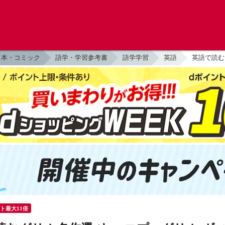
本・コミック
語学・学習参考書
語学学習
英語
英語で読む
ント最大11倍