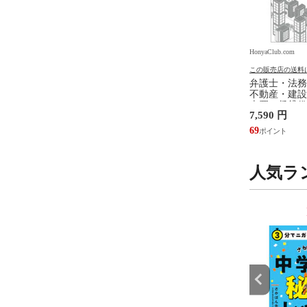
.com
HonyaClub.com
HonyaClub.com
の送料について
この販売店の送料について
この販売店の送料
ジェンダ ２ /井部俊
看護のアジェンダ /井部俊子
弁護士・法務
不動産・建設
売買、賃貸借
円
2,750 円
7,590 円
設計・監理、
/富田裕 小里
25
69
人気ラ
9
10
位
位