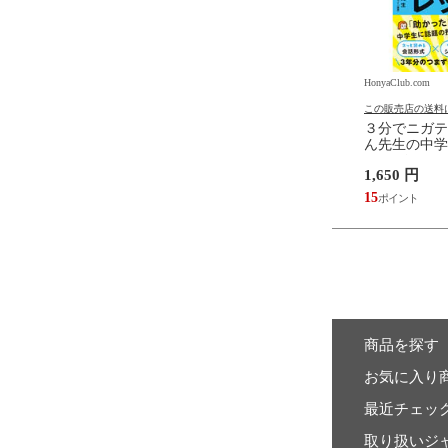
.com
HonyaClub.com
HonyaClub.com
の送料について
この販売店の送料について
この販売店の送料
み小学校 /姫野カオルコ
「みんいく」ハンドブック 小
３分でニガテ
学校 睡眠について知ろう 新版
ん先生の中学
/内村直尚 木田哲生 「みんい
スン /さかぽ
円
1,320 円
1,650 円
く」地域づく
12
15
商品を探す
お気に入り
最近チェッ
取り扱いジ