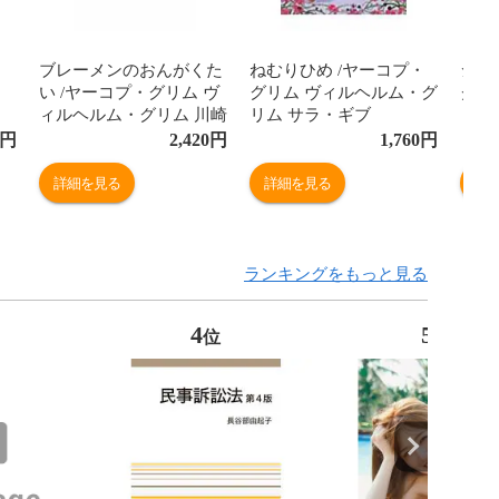
ブレーメンのおんがくた
ねむりひめ /ヤーコプ・
シン
い /ヤーコプ・グリム ヴ
グリム ヴィルヘルム・グ
グリ
ィルヘルム・グリム 川崎
リム サラ・ギブ
リム
大治
円
2,420
円
1,760
円
詳細を見る
詳細を見る
詳
ランキングをもっと見る
4
5
位
位