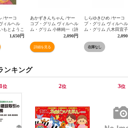
 /ヤーコ
あかずきんちゃん /ヤー
しらゆきひめ /ヤーコ
ヴィルヘル
コプ・グリム ヴィルヘル
プ・グリム ヴィルヘル
 いもとようこ
ム・グリム 小林純一（詩
ム・グリム 八木田宜子
人）
1,650
円
2,090
円
2,090
詳細を見る
在庫なし
ランキング
1
2
3
位
位
位