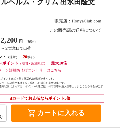
ィルヘルム・グリム 出水田隆文
販売店：HonyaClub.com
この販売店の送料について
2,200
円
（税込）
１～２営業日で出荷
ント
20
（通常）
ンポイント
最大10倍
（期間・用途限定）
ペーン詳細およびエントリーはこちら
ポイント支払を除く商品代金(税抜)の1％です。
ンペーンの適用条件を全て満たした場合の最大倍率です。
適用状況によっては、ポイントの進呈数・付与倍率が最大倍率より少なくなる場合がござ
dカードでお支払ならポイント3倍
shopping_cart
カートに入れる
り