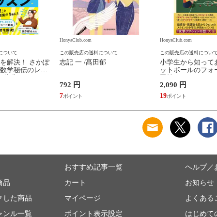
HonyaClub.com
HonyaClub.com
について
この販売店の送料について
この販売店の送料につい
を解決！ さかぽ
志記 一 /髙田郁
小学生から知って
数学秘伝のレッ
ットボールのフォー
ん先生
田純
792 円
2,090 円
7
19
おすすめ記事一覧
ヘルプ／
商品
カート
お知らせ
クした商品
マイページ
よくある
ャンル一覧
ポイント表示設定
はじめて