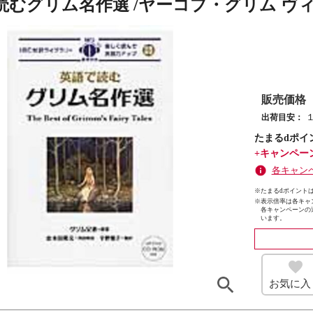
読むグリム名作選 /ヤーコプ・グリム ヴ
販売価格
出荷目安：
たまるdポイ
+キャンペー
各キャン
※たまるdポイントは
※
表示倍率は各キャ
各キャンペーンの
います。
お気に入