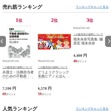
売れ筋ランキング
ランキングをもっと見る
1
2
3
位
位
位
HonyaClub.com
この販売店の送料について
堀未央奈写真集 /藤
原宏 堀未央奈
4,400 円
40
HonyaClub.com
HonyaClub.com
H
この販売店の送料について
この販売店の送料について
弁護士・法務担当者
どうようクラシック
のための不動産・建
名曲ピアノえほん 新
設取引の法律実務 売
装版 /はっとりなな
買、賃貸借、媒介、
み かいちとおる カ
開発、設計・監理、
ワシマミワコ
7,590 円
6,578 円
4
建設請負 第２版 /富
69
59
3
田裕 小里佳嵩
人気ランキング
ランキングをもっと見る