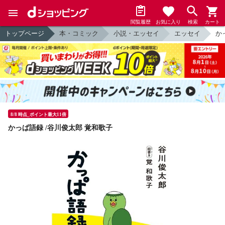
閲覧履歴
お気に入り
検索
カート
トップページ
本・コミック
小説・エッセイ
エッセイ
か
8/8 時点_ポイント最大11倍
かっぱ語録 /谷川俊太郎 覚和歌子