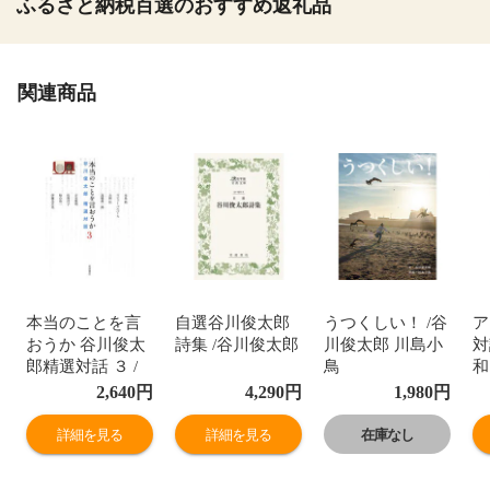
ふるさと納税百選のおすすめ返礼品
関連商品
本当のことを言
自選谷川俊太郎
うつくしい！ /谷
ア
おうか 谷川俊太
詩集 /谷川俊太郎
川俊太郎 川島小
対
郎精選対話 ３ /
鳥
和
谷川俊太郎
2,640
円
4,290
円
1,980
円
詳細を見る
詳細を見る
在庫なし