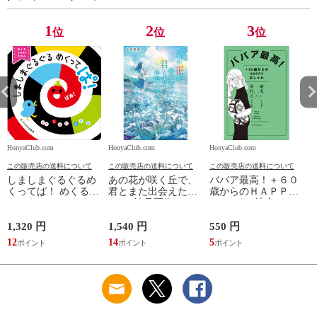
1
2
3
位
位
位
HonyaClub.com
HonyaClub.com
HonyaClub.com
H
この販売店の送料について
この販売店の送料について
この販売店の送料について
しましまぐるぐるめ
あの花が咲く丘で、
ババア最高！＋６０
くってぱ！ めくるし
君とまた出会えた
歳からのＨＡＰＰＹ
かけえほん /かしわ
ら。 /汐見夏衛
おしゃれ /地曳いく
らあきお
子 槇村さとる
1,320 円
1,540 円
550 円
7
12
14
5
6