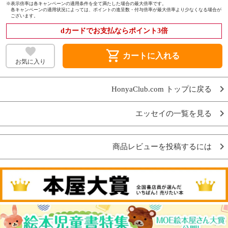
※
表示倍率は各キャンペーンの適用条件を全て満たした場合の最大倍率です。
各キャンペーンの適用状況によっては、ポイントの進呈数・付与倍率が最大倍率より少なくなる場合が
ございます。
dカードでお支払ならポイント3倍
shopping_cart
カートに入れる
お気に入り
HonyaClub.com トップに戻る
エッセイの一覧を見る
商品レビューを投稿するには