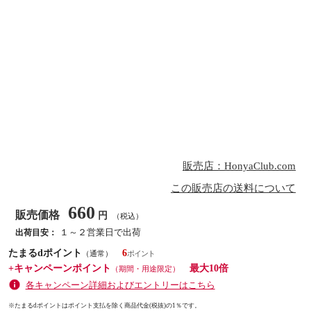
販売店：HonyaClub.com
この販売店の送料について
660
販売価格
円
（税込）
１～２営業日で出荷
出荷目安：
たまるdポイント
6
（通常）
+キャンペーンポイント
最大10倍
（期間・用途限定）
各キャンペーン詳細およびエントリーはこちら
※たまるdポイントはポイント支払を除く商品代金(税抜)の1％です。