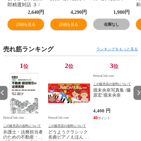
郎精選対話 ３ /
和
谷川俊太郎
2,640
円
4,290
円
1,980
円
詳細を見る
詳細を見る
在庫なし
売れ筋ランキング
ランキングをもっと見る
1
2
3
位
位
位
HonyaClub.com
この販売店の送料について
堀未央奈写真集 /藤
原宏 堀未央奈
4,400 円
40
HonyaClub.com
HonyaClub.com
H
この販売店の送料について
この販売店の送料について
弁護士・法務担当者
どうようクラシック
のための不動産・建
名曲ピアノえほん 新