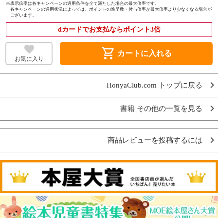
※
表示倍率は各キャンペーンの適用条件を全て満たした場合の最大倍率です。
各キャンペーンの適用状況によっては、ポイントの進呈数・付与倍率が最大倍率より少なくなる場合が
ございます。
dカードでお支払ならポイント3倍
shopping_cart
カートに入れる
お気に入り
HonyaClub.com トップに戻る
書籍 その他の一覧を見る
商品レビューを投稿するには