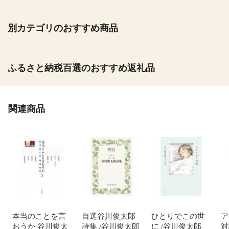
別カテゴリのおすすめ商品
ふるさと納税百選のおすすめ返礼品
関連商品
本当のことを言
自選谷川俊太郎
ひとりでこの世
ア
おうか 谷川俊太
詩集 /谷川俊太郎
に /谷川俊太郎
対