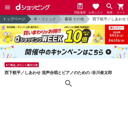
閲覧履歴
お気に入り
検索
カート
トップページ
本・コミック
書籍 その他
西下航平／しあわせ 
8/7 時点_ポイント最大11倍
西下航平／しあわせ 混声合唱とピアノのための /谷川俊太郎