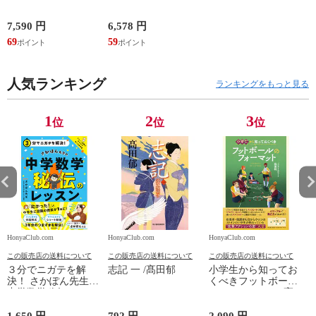
設取引の法律実務 売
装版 /はっとりなな
買、賃貸借、媒介、
み かいちとおる カ
開発、設計・監理、
ワシマミワコ
7,590 円
6,578 円
4
建設請負 第２版 /富
69
59
3
田裕 小里佳嵩
人気ランキング
ランキングをもっと見る
1
2
3
位
位
位
HonyaClub.com
HonyaClub.com
HonyaClub.com
H
この販売店の送料について
この販売店の送料について
この販売店の送料について
３分でニガテを解
志記 一 /髙田郁
小学生から知ってお
決！ さかぽん先生の
くべきフットボール
中学数学秘伝のレッ
のフォーマット /高
スン /さかぽん先生
田純
1,650 円
792 円
2,090 円
8