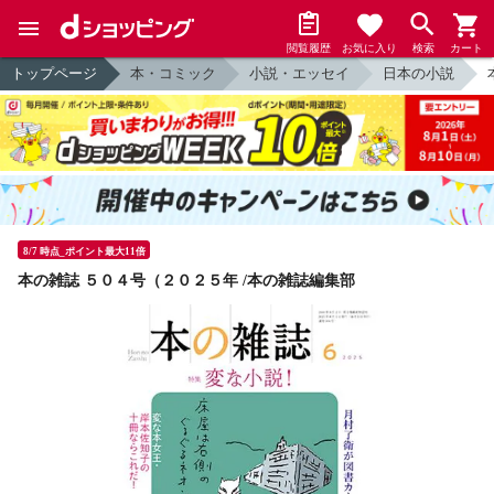
閲覧履歴
お気に入り
検索
カート
トップページ
本・コミック
小説・エッセイ
日本の小説
8/7 時点_ポイント最大11倍
本の雑誌 ５０４号（２０２５年 /本の雑誌編集部