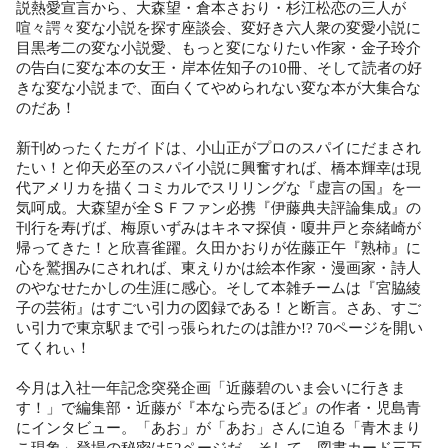
説熱愛宣言から、大森望・倉本さおり・杉江松恋の三人が
喧々諤々変な小説を探す座談会、変好き六人衆の変愛小説に
目黒考二の変な小説愛、もっと変になりたい作家・金子玲介
の告白に変な本の女王・岸本佐知子の10冊、そして読者の好
きな変な小説まで、面白くてやめられない変な本が大集合な
のだあ！
新刊めったくたガイドは、小山正がプロのスパイにだまされ
たい！と仰天必至のスパイ小説に興奮すれば、橋本輝幸は現
代アメリカを描くコミカルでスリリングな『虚言の国』を一
気呵成。大森望が全ＳＦファン必携『伊藤典夫評論集成』の
刊行を寿げば、梅原いずみはキネマ探偵・嗄井戸と奈緒崎が
帰ってきた！と欣喜雀躍。久田かおりが佐藤正午『熟柿』に
心を鷲掴みにされれば、東えりかは絵本作家・漫画家・詩人
のやなせたかしの生涯に感心。そして本雑チームは『宮脇綾
子の芸術』はすごい引力の図録である！と断言。さあ、すご
い引力で東京駅まで引っ張られたのは誰か!? 70ページを開い
てくれぃ！
今月は入社一年記念突発企画「近藤碧のいま会いに行きま
す！」で編集部・近藤が『本なら売るほど』の作者・児島青
にインタビュー。「あお」が「あお」さんに迫る「青木まり
こ現象」登場の秘密は52ページだ。そして、図書カード三万