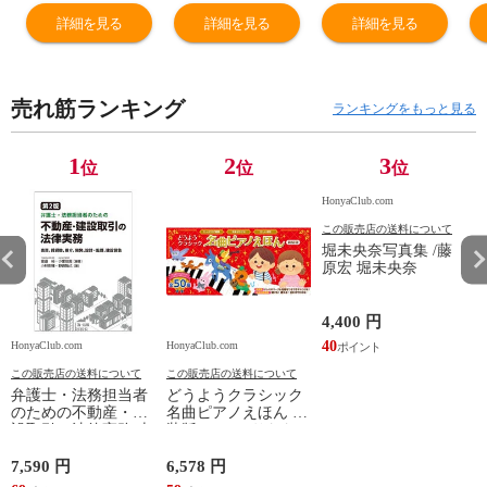
詳細を見る
詳細を見る
詳細を見る
売れ筋ランキング
ランキングをもっと見る
1
2
3
位
位
位
HonyaClub.com
この販売店の送料について
堀未央奈写真集 /藤
原宏 堀未央奈
4,400 円
40
HonyaClub.com
HonyaClub.com
H
この販売店の送料について
この販売店の送料について
弁護士・法務担当者
どうようクラシック
のための不動産・建
名曲ピアノえほん 新
設取引の法律実務 売
装版 /はっとりなな
買、賃貸借、媒介、
み かいちとおる カ
開発、設計・監理、
ワシマミワコ
7,590 円
6,578 円
4
建設請負 第２版 /富