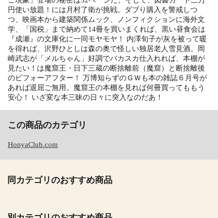
円使い放題！には月村了衛が挑戦。ダブり購入を警戒しつ
つ、映画本から建築関係ムック、ノンフィクションに海外文
学、「国税」まで納めて14冊を買いまくれば、黒い昼食会は
『成瀬』の文庫化に一同モヤモヤ！ 内澤旬子が灰を被って暖
を得れば、沢野ひとしは森の奥で怪しい独居老人雪見酒。岡
崎武志が「メルちゃん」好調でバカスカ仕入れれば、本棚が
見たい！は魔窟王・日下三蔵の断捨離前（魔窟）と断捨離後
のビフォーアフター！ 万博知らずのＧＷも本の雑誌６月号が
あれば退屈ご無用。魔窟王の本棚を見れば何冊買ってももう
安心！ いざ変な本三昧の日々に突入なのだあ！
この商品のカテゴリ
HonyaClub.com
同カテゴリのおすすめ商品
別カテゴリのおすすめ商品