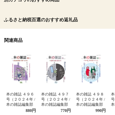
ふるさと納税百選のおすすめ返礼品
関連商品
本の雑誌 ４９６
本の雑誌 ４９７
本の雑誌 ４９８
本
号（２０２４年 /
号（２０２４年 /
号（２０２４年 /
号
本の雑誌編集部
本の雑誌編集部
本の雑誌編集部
本
880
円
770
円
990
円