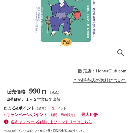
販売店：HonyaClub.com
この販売店の送料について
990
販売価格
円
（税込）
１～２営業日で出荷
出荷目安：
たまるdポイント
9
（通常）
+キャンペーンポイント
最大10倍
（期間・用途限定）
各キャンペーン詳細およびエントリーはこちら
※たまるdポイントはポイント支払を除く商品代金(税抜)の1％です。