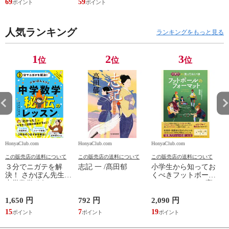
69
59
3
田裕 小里佳嵩
人気ランキング
ランキングをもっと見る
1
2
3
位
位
位
HonyaClub.com
HonyaClub.com
HonyaClub.com
H
この販売店の送料について
この販売店の送料について
この販売店の送料について
３分でニガテを解
志記 一 /髙田郁
小学生から知ってお
決！ さかぽん先生の
くべきフットボール
中学数学秘伝のレッ
のフォーマット /高
スン /さかぽん先生
田純
1,650 円
792 円
2,090 円
8
15
7
19
7