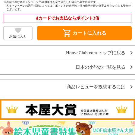
※
表示倍率は各キャンペーンの適用条件を全て満たした場合の最大倍率です。
各キャンペーンの適用状況によっては、ポイントの進呈数・付与倍率が最大倍率より少なくなる場合が
ございます。
dカードでお支払ならポイント3倍
shopping_cart
カートに入れる
お気に入り
HonyaClub.com トップに戻る
日本の小説の一覧を見る
商品レビューを投稿するには