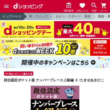
閲覧履歴
お気に入り
検索
カート
トップページ
本・コミック
ホビー・スポーツ・美術
囲碁・
8/9 時点_ポイント最大11倍
段位認定ポケット版 ナンバープレース上級編 ３ /たきせあきひこ