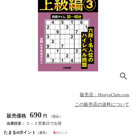
販売店：HonyaClub.com
この販売店の送料について
690
販売価格
円
（税込）
１～２営業日で出荷
出荷目安：
たまるdポイント
6
（通常）