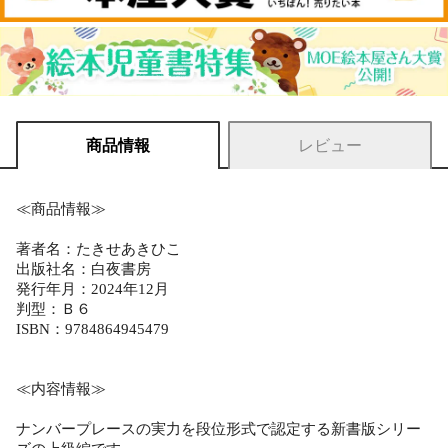
商品情報
レビュー
≪商品情報≫
著者名：たきせあきひこ
出版社名：白夜書房
発行年月：2024年12月
判型：Ｂ６
ISBN：9784864945479
≪内容情報≫
ナンバープレースの実力を段位形式で認定する新書版シリー