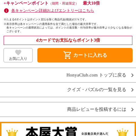
+キャンペーンポイント
最大10倍
（期間・用途限定）
各キャンペーン詳細およびエントリーはこちら
※たまるdポイントはポイント支払を除く商品代金(税抜)の1％です。
※
表示倍率は各キャンペーンの適用条件を全て満たした場合の最大倍率です。
各キャンペーンの適用状況によっては、ポイントの進呈数・付与倍率が最大倍率より少なくなる場合が
ございます。
dカードでお支払ならポイント3倍
shopping_cart
カートに入れる
お気に入り
HonyaClub.com トップに戻る
クイズ・パズルの一覧を見る
商品レビューを投稿するには