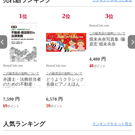
売れ筋ランキング
ランキングをもっと見る
1
2
3
位
位
位
HonyaClub.com
この販売店の送料について
堀未央奈写真集 /藤
原宏 堀未央奈
4,400 円
40
HonyaClub.com
HonyaClub.com
H
この販売店の送料について
この販売店の送料について
弁護士・法務担当者
どうようクラシック
のための不動産・建
名曲ピアノえほん 新
設取引の法律実務 売
装版 /はっとりなな
買、賃貸借、媒介、
み かいちとおる カ
開発、設計・監理、
ワシマミワコ
7,590 円
6,578 円
4
建設請負 第２版 /富
69
59
3
田裕 小里佳嵩
人気ランキング
ランキングをもっと見る