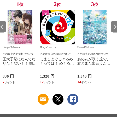
1
2
3
位
位
位
HonyaClub.com
HonyaClub.com
HonyaClub.com
H
この販売店の送料について
この販売店の送料について
この販売店の送料について
王太子妃になんてな
しましまぐるぐるめ
あの花が咲く丘で、
りたくない！！ 婚約
くってぱ！ めくるし
君とまた出会えた
者編 ４ /鴨野れな 月
かけえほん /かしわ
ら。 /汐見夏衛
神サキ 蔦森えん
らあきお
836 円
1,320 円
1,540 円
5
7
12
14
5