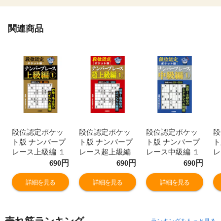
関連商品
段位認定ポケッ
段位認定ポケッ
段位認定ポケッ
段
ト版 ナンバープ
ト版 ナンバープ
ト版 ナンバープ
ト
レース上級編 １
レース超上級編
レース中級編 １
レ
/たきせあきひこ
１ /たきせあきひ
/たきせあきひこ
/
690
円
690
円
690
円
こ
詳細を見る
詳細を見る
詳細を見る