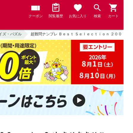
クーポン
閲覧履歴
お気に入り
検索
カート
イズ・パズル
超難問ナンプレ Ｂｅｓｔ Ｓｅｌｅｃｔｉｏｎ ２００ ｖｏ