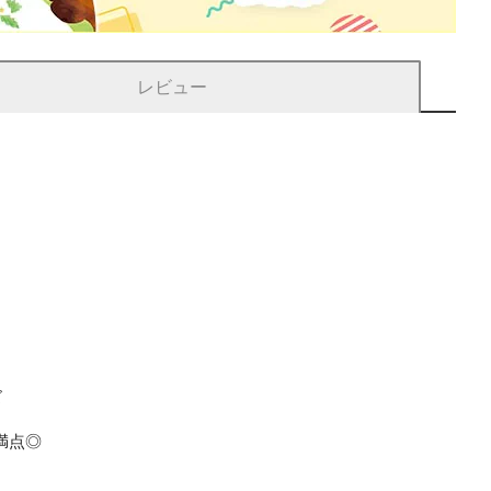
レビュー
ズ
満点◎