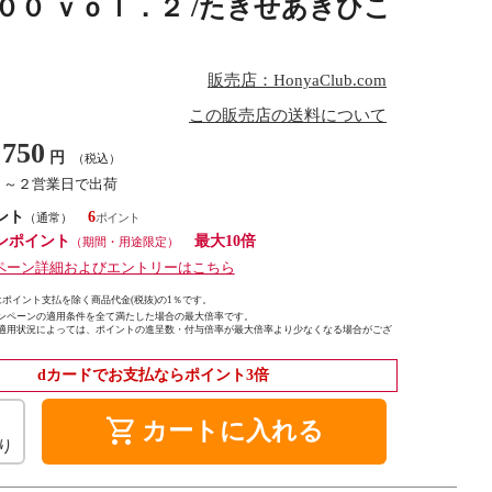
００ ｖｏｌ．２ /たきせあきひこ
販売店：HonyaClub.com
この販売店の送料について
750
円
（税込）
１～２営業日で出荷
ント
6
（通常）
ンポイント
最大10倍
（期間・用途限定）
ペーン詳細およびエントリーはこちら
ポイント支払を除く商品代金(税抜)の1％です。
ンペーンの適用条件を全て満たした場合の最大倍率です。
適用状況によっては、ポイントの進呈数・付与倍率が最大倍率より少なくなる場合がござ
dカードでお支払ならポイント3倍
shopping_cart
カートに入れる
り