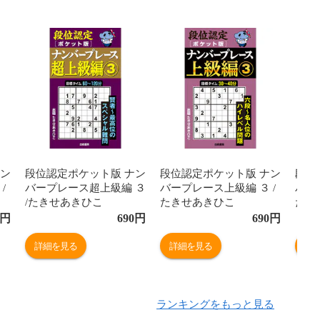
ナン
段位認定ポケット版 ナン
段位認定ポケット版 ナン
段位
/
バープレース超上級編 ３
バープレース上級編 ３ /
バー
/たきせあきひこ
たきせあきひこ
たき
円
690
円
690
円
詳細を見る
詳細を見る
詳
ランキングをもっと見る