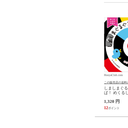
9
10
位
位
.com
HonyaClub.com
HonyaClub.com
の送料について
この販売店の送料について
この販売店の送料
たらスライムだった件
どうようクラシック名曲ピア
しましまぐる
魔国暮らしのトリニティ
ノえほん 新装版 /はっとりな
ぱ！ めくるし
伏瀬 戸野タエ みっつば
なみ かいちとおる カワシマミ
しわらあきお
6,578 円
1,320 円
ワコ
59
12