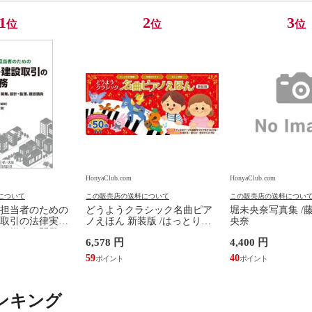
1
2
3
位
位
位
HonyaClub.com
HonyaClub.com
について
この販売店の送料について
この販売店の送料につい
担当者のための
どうようクラシック名曲ピア
堀未央奈写真集 /
取引の法律実務
ノえほん 新装版 /はっとりな
央奈
、媒介、開発、
なみ かいちとおる カワシマミ
6,578 円
4,400 円
建設請負 第２版
ワコ
佳嵩
59
40
ンキング