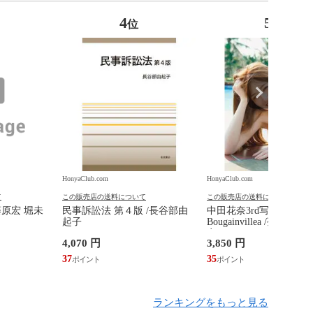
4
5
位
位
HonyaClub.com
HonyaClub.com
て
この販売店の送料について
この販売店の送料について
藤原宏 堀未
民事訴訟法 第４版 /長谷部由
中田花奈3rd写真集
起子
Bougainvillea /菊地泰
奈
4,070 円
3,850 円
37
35
ランキングをもっと見る