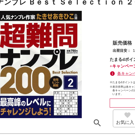
ナンプレ Ｂｅｓｔ Ｓｅｌｅｃｔｉｏｎ ２
販売価格
出荷目安：
たまるdポイ
+キャンペー
各キャン
※たまるdポイントは
※
表示倍率は各キャ
各キャンペーンの
います。
お気に入