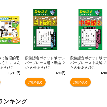
べて論理的思
段位認定ポケット版 ナン
段位認定ポケット版 
つく！ にゃん
バープレース超上級編 ２
バープレース中級編 ２ 
せあきひこ
/たきせあきひこ
たきせあきひこ
1,210
円
690
円
690
詳細を見る
詳細を見る
ランキング