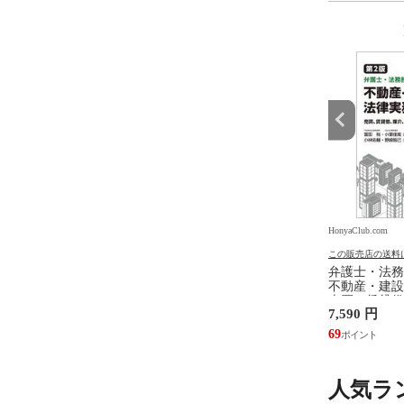
9
10
位
位
.com
HonyaClub.com
HonyaClub.com
の送料について
この販売店の送料について
この販売店の送料
ジェンダ ２ /井部俊
看護のアジェンダ /井部俊子
弁護士・法務
不動産・建設
売買、賃貸借
円
2,750 円
7,590 円
設計・監理、
/富田裕 小里
25
69
人気ラ