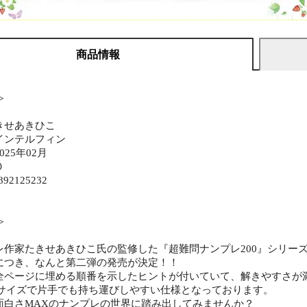
商品情報
≫
きせあきひこ
インテルフィン
25年02月
０
892125232
≫
レ作家たきせあきひこ氏の監修した『超難問ナンプレ200』シリー
につき、なんと第二弾の発売が決定！！
全ページに埋める順番を示したヒントが付いていて、解きやすさが
判サイズで片手でも持ち運びしやすい仕様となっております。
面白さMAXのナンプレの世界に踏み出してみませんか？