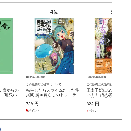
4
5
位
位
HonyaClub.com
HonyaClub.com
て
この販売店の送料について
この販売店の送料について
０歳からの
転生したらスライムだった件
王太子妃になんてなり
 /地曳いく
異聞 魔国暮らしのトリニティ
い！！ 婚約者編 ２ /鴨
９ /伏瀬 戸野タエ みっつばー
月神サキ 蔦森えん
759 円
825 円
6
7