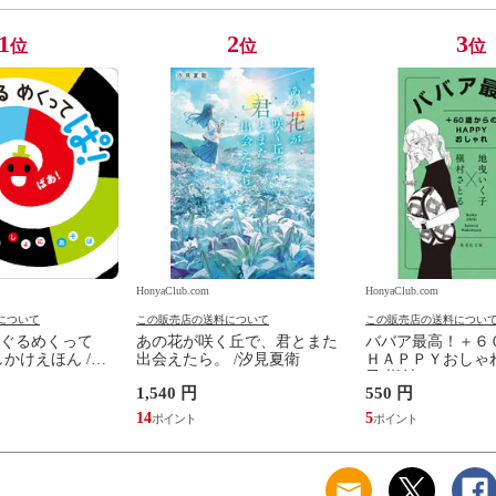
1
2
3
位
位
位
HonyaClub.com
HonyaClub.com
について
この販売店の送料について
この販売店の送料につい
ぐるめくって
あの花が咲く丘で、君とまた
ババア最高！＋６
かけえほん /か
出会えたら。 /汐見夏衛
ＨＡＰＰＹおしゃれ
子 槇村さとる
1,540 円
550 円
14
5