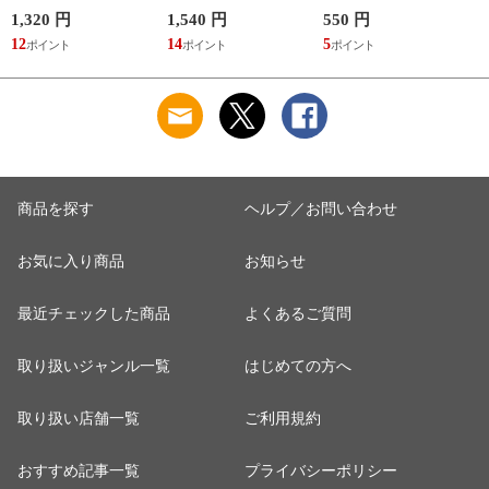
らあきお
子 槇村さとる
1,320 円
1,540 円
550 円
7
12
14
5
6
商品を探す
ヘルプ／お問い合わせ
お気に入り商品
お知らせ
最近チェックした商品
よくあるご質問
取り扱いジャンル一覧
はじめての方へ
取り扱い店舗一覧
ご利用規約
おすすめ記事一覧
プライバシーポリシー