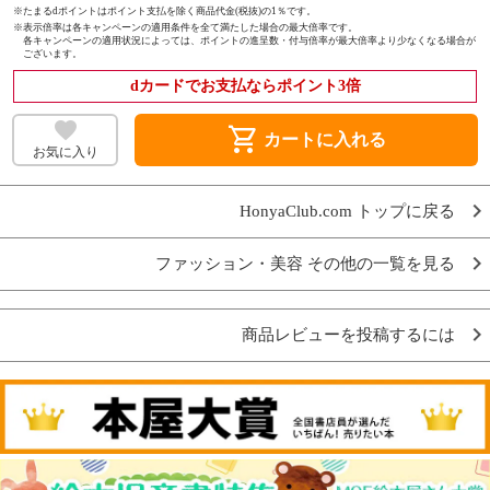
※たまるdポイントはポイント支払を除く商品代金(税抜)の1％です。
※
表示倍率は各キャンペーンの適用条件を全て満たした場合の最大倍率です。
各キャンペーンの適用状況によっては、ポイントの進呈数・付与倍率が最大倍率より少なくなる場合が
ございます。
dカードでお支払ならポイント3倍
shopping_cart
カートに入れる
お気に入り
HonyaClub.com トップに戻る
ファッション・美容 その他の一覧を見る
商品レビューを投稿するには