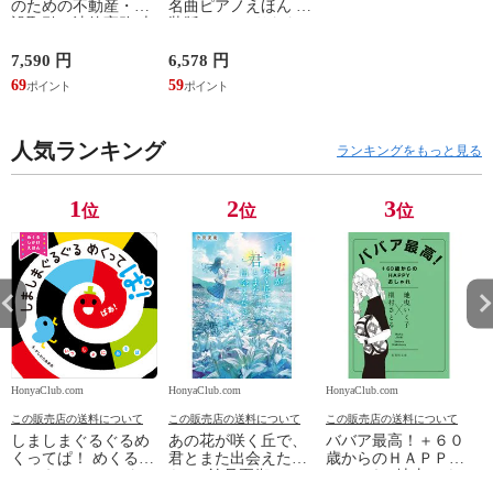
のための不動産・建
名曲ピアノえほん 新
設取引の法律実務 売
装版 /はっとりなな
買、賃貸借、媒介、
み かいちとおる カ
開発、設計・監理、
ワシマミワコ
7,590 円
6,578 円
4
建設請負 第２版 /富
69
59
3
田裕 小里佳嵩
人気ランキング
ランキングをもっと見る
1
2
3
位
位
位
HonyaClub.com
HonyaClub.com
HonyaClub.com
H
この販売店の送料について
この販売店の送料について
この販売店の送料について
しましまぐるぐるめ
あの花が咲く丘で、
ババア最高！＋６０
くってぱ！ めくるし
君とまた出会えた
歳からのＨＡＰＰＹ
かけえほん /かしわ
ら。 /汐見夏衛
おしゃれ /地曳いく