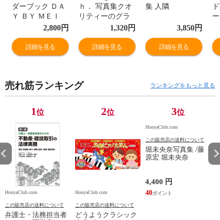
ダーブック ＤＡ
ｈ． 写真集クオ
集 人隣
ド
Ｙ ＢＹ ＭＥＩ
リティーのグラ
ー
２０２４．０４
ビア＆インタビ
2,800
円
1,320
円
3,850
円
ー２０
ュー新型マガジ
ン ｖｏｌ．１０
詳細を見る
詳細を見る
詳細を見る
２
売れ筋ランキング
ランキングをもっと見る
1
2
3
位
位
位
HonyaClub.com
この販売店の送料について
堀未央奈写真集 /藤
原宏 堀未央奈
4,400 円
40
HonyaClub.com
HonyaClub.com
H
この販売店の送料について
この販売店の送料について
弁護士・法務担当者
どうようクラシック