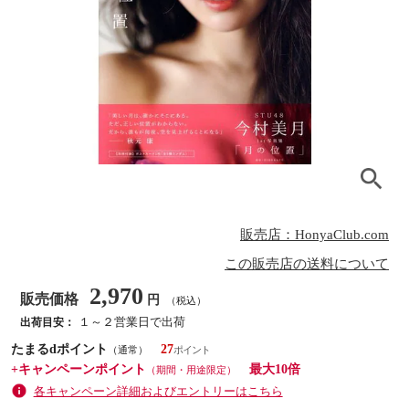
販売店：HonyaClub.com
この販売店の送料について
2,970
販売価格
円
（税込）
１～２営業日で出荷
出荷目安：
たまるdポイント
27
（通常）
+キャンペーンポイント
最大10倍
（期間・用途限定）
各キャンペーン詳細およびエントリーはこちら