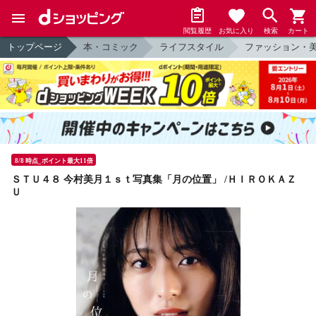
閲覧履歴
お気に入り
検索
カート
トップページ
本・コミック
ライフスタイル
ファッション・
8/8 時点_ポイント最大11倍
ＳＴＵ４８ 今村美月１ｓｔ写真集「月の位置」 /ＨＩＲＯＫＡＺ
Ｕ