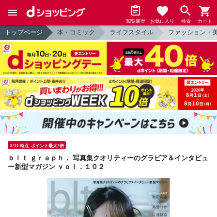
閲覧履歴
お気に入り
検索
カート
トップページ
本・コミック
ライフスタイル
ファッション・
8/11 時点_ポイント最大2倍
ｂｌｔ ｇｒａｐｈ． 写真集クオリティーのグラビア＆インタビュ
ー新型マガジン ｖｏｌ．１０２