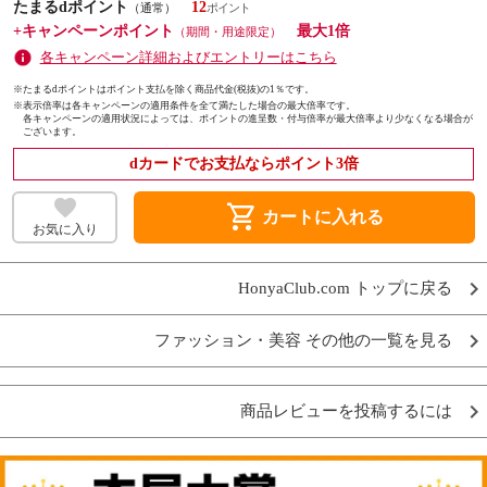
たまるdポイント
12
（通常）
+キャンペーンポイント
最大1倍
（期間・用途限定）
各キャンペーン詳細およびエントリーはこちら
※たまるdポイントはポイント支払を除く商品代金(税抜)の1％です。
※
表示倍率は各キャンペーンの適用条件を全て満たした場合の最大倍率です。
各キャンペーンの適用状況によっては、ポイントの進呈数・付与倍率が最大倍率より少なくなる場合が
ございます。
dカードでお支払ならポイント3倍
shopping_cart
カートに入れる
お気に入り
HonyaClub.com トップに戻る
ファッション・美容 その他の一覧を見る
商品レビューを投稿するには