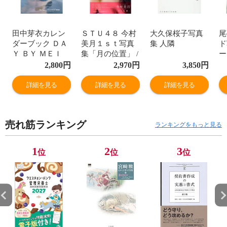
田中芽衣カレン
ＳＴＵ４８ 今村
大久保桜子写真
尾
ダーブック ＤＡ
美月１ｓｔ写真
集 人隣
ド
Ｙ ＢＹ ＭＥＩ
集「月の位置」 /
ー
２０２４．０４
ＨＩＲＯＫＡＺ
2,800
円
2,970
円
3,850
円
ー２０
Ｕ
詳細を見る
詳細を見る
詳細を見る
売れ筋ランキング
ランキングをもっと見る
1
2
3
位
位
位