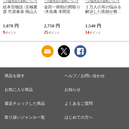
この販売店の送料について
この販売店の送料について
この販売店の送料について
絵本百物語 /京極夏
金田一耕助の間取り
１万人の耳の悩みを
彦 竹原春泉 桃山人
/木魚庵 本間至
解決した医師が教え
る 耳鳴りと難聴のリ
セット法 /木村至信
1,078 円
2,750 円
1,540 円
1
9
25
14
9
商品を探す
ヘルプ／お問い合わせ
お気に入り商品
お知らせ
最近チェックした商品
よくあるご質問
取り扱いジャンル一覧
はじめての方へ