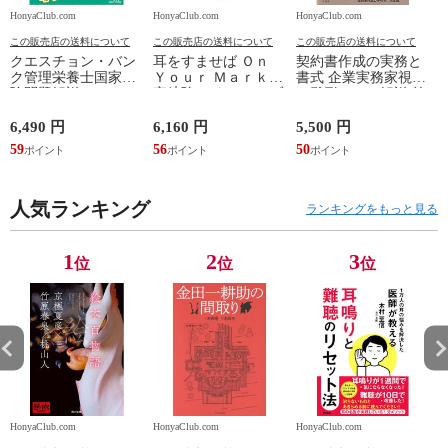
HonyaClub.com
HonyaClub.com
HonyaClub.com
H
この販売店の送料について
この販売店の送料について
この販売店の送料について
クエスチョン・バン
耳をすませば Ｏｎ
契約書作成の実務と
ク管理栄養士国家試
Ｙｏｕｒ Ｍａｒｋ /
書式 企業実務家視点
験問題解説 ２０２７
宮﨑駿 スタジオジブ
の雛形とその解説 第
第２３版 /医療情報
リ
３版 /阿部・井窪・
科学研究所
片山法律
6,490 円
6,160 円
5,500 円
2
59
56
50
2
人気ランキング
ランキングをもっと見る
1
2
3
位
位
位
HonyaClub.com
HonyaClub.com
HonyaClub.com
H