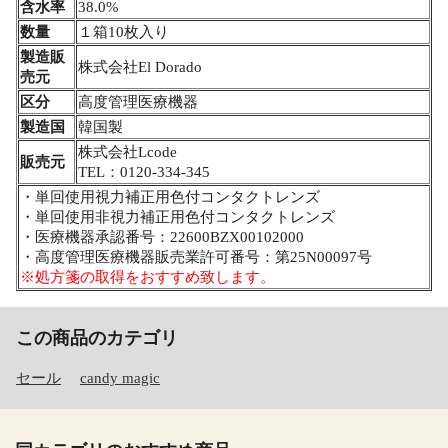
含水率
38.0%
数量
１箱10枚入り
製造販
株式会社El Dorado
売元
区分
高度管理医療機器
製造国
韓国製
株式会社Lcode
販売元
TEL：0120-334-345
・単回使用視力補正用色付コンタクトレンズ
・単回使用非視力補正用色付コンタクトレンズ
・医療機器承認番号：22600BZX00102000
・高度管理医療機器販売業許可番号：第25N00097号
※処方箋の取得をおすすめ致します。
この商品のカテゴリ
セール
candy magic