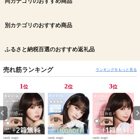
同カテゴリのおすすめ商品
別カテゴリのおすすめ商品
ふるさと納税百選のおすすめ返礼品
売れ筋ランキング
ランキングをもっと見る
1
2
3
位
位
位
candy magic
candy magic
candy magic
c