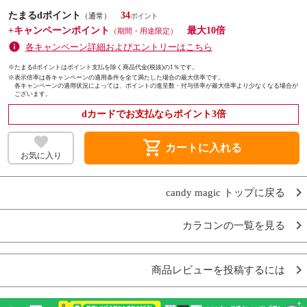
たまるdポイント
34
（通常）
+キャンペーンポイント
最大10倍
（期間・用途限定）
各キャンペーン詳細およびエントリーはこちら
※たまるdポイントはポイント支払を除く商品代金(税抜)の1％です。
※
表示倍率は各キャンペーンの適用条件を全て満たした場合の最大倍率です。
各キャンペーンの適用状況によっては、ポイントの進呈数・付与倍率が最大倍率より少なくなる場合が
ございます。
dカードでお支払ならポイント3倍
shopping_cart
カートに入れる
お気に入り
candy magic トップに戻る
カラコンの一覧を見る
商品レビューを投稿するには