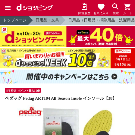
閲覧履歴
お気に入り
検索
カート
トップページ
日用品・文具
日用品（日用品・掃除用品・洗濯用品
8/8 時点_ポイント最大11倍
ペダッグ Pedag ART104 All Season Insole インソール【38】