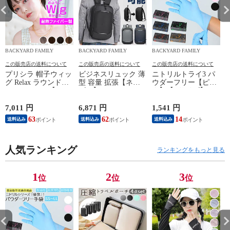
BACKYARD FAMILY
BACKYARD FAMILY
BACKYARD FAMILY
この販売店の送料について
この販売店の送料について
この販売店の送料について
プリシラ 帽子ウィッ
ビジネスリュック 薄
ニトリルトライ3 パ
グ Relax ラウンドマ
型 容量 拡張【ネイ
ウダーフリー【ピン
ッシュ BO-05【TDB/
ビー】
ク】【Lサイズ】
耐熱ダークブラウ
ン】
7,011 円
6,871 円
1,541 円
5
63
62
14
送料込み
送料込み
送料込み
人気ランキング
ランキングをもっと見る
1
2
3
位
位
位