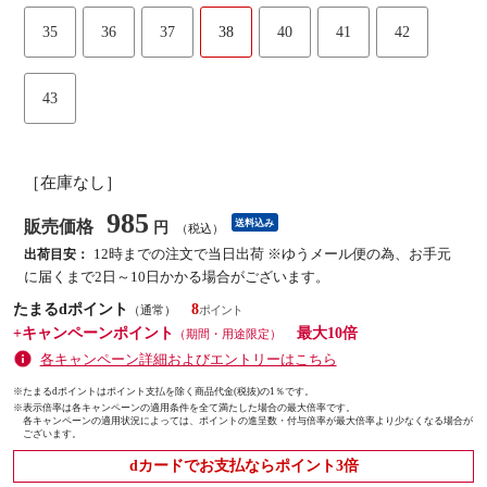
35
36
37
38
40
41
42
43
［在庫なし］
985
販売価格
送料込み
円
（税込）
12時までの注文で当日出荷 ※ゆうメール便の為、お手元
出荷目安：
に届くまで2日～10日かかる場合がございます。
たまるdポイント
8
（通常）
+キャンペーンポイント
最大10倍
（期間・用途限定）
各キャンペーン詳細およびエントリーはこちら
※たまるdポイントはポイント支払を除く商品代金(税抜)の1％です。
※
表示倍率は各キャンペーンの適用条件を全て満たした場合の最大倍率です。
各キャンペーンの適用状況によっては、ポイントの進呈数・付与倍率が最大倍率より少なくなる場合が
ございます。
dカードでお支払ならポイント3倍