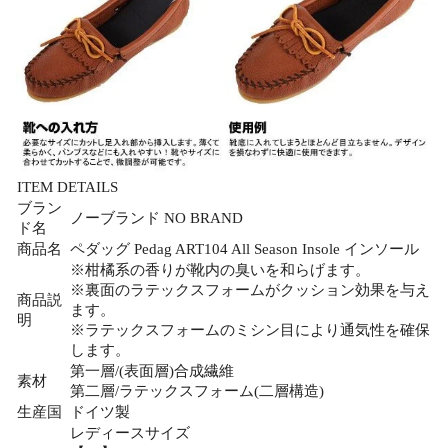
ITEM DETAILS
ブラン
ノーブランド NO BRAND
ド名
商品名
ペダッグ Pedag ART104 All Season Insole インソール
※柑橘系の香りが靴内の臭いを和らげます。
※裏面のラテックスフォームがクッション効果を与え
商品説
ます。
明
※ラテックスフォームのミシン目により通気性を確保
します。
第一層/(表面層)合成繊維
素材
第二層/ラテックスフォーム(二層構造)
生産国
ドイツ製
レディースサイズ