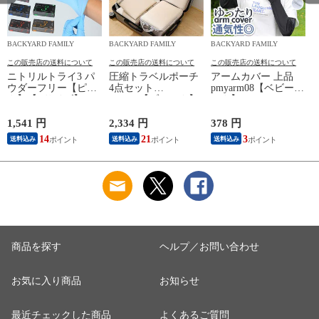
BACKYARD FAMILY
BACKYARD FAMILY
BACKYARD FAMILY
この販売店の送料について
この販売店の送料について
この販売店の送料について
ニトリルトライ3 パ
圧縮トラベルポーチ
アームカバー 上品
ウダーフリー【ピン
4点セット
pmyarm08【ベビーピ
ク】【Lサイズ】
pk0804【ブラック】
ンク】
1,541 円
2,334 円
378 円
1
14
21
3
送料込み
送料込み
送料込み
商品を探す
ヘルプ／お問い合わせ
お気に入り商品
お知らせ
最近チェックした商品
よくあるご質問