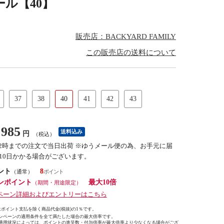
ンソール【40】
販売店：BACKYARD FAMILY
この販売店の送料について
37
38
40
41
42
43
985
送料込み
円
（税込）
12時までの注文で当日出荷 ※ゆうメール便の為、お手元に届
10日かかる場合がございます。
ント
8
（通常）
ンポイント
最大10倍
（期間・用途限定）
ペーン詳細およびエントリーはこちら
ポイント支払を除く商品代金(税抜)の1％です。
ンペーンの適用条件を全て満たした場合の最大倍率です。
適用状況によっては、ポイントの進呈数・付与倍率が最大倍率より少なくなる場合がござ