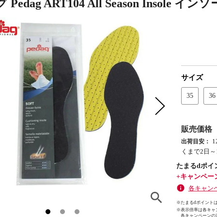
Pedag ART104 All Season Insole イ
サイズ
35
36
販売価格
出荷目安：
くまで2日～
たまるdポイ
+キャンペー
各キャン
※たまるdポイントは
※
表示倍率は各キャ
各キャンペーンの