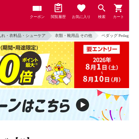
クーポン
閲覧履歴
お気に入り
検索
カート
入れ・衣料品・シューケア
衣類・靴用品 その他
ペダッグ Pedag ART10