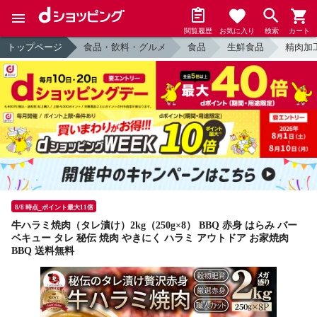
閲覧履歴
お気に入り
検索
カート
トップページ
食品・飲料・グルメ
食品
生鮮食品
精肉加
8/8 時点_ポイント最大11倍
牛ハラミ焼肉（タレ漬け）2kg（250g×8） BBQ 赤身 はらみ バー
ベキュー タレ 秘伝 焼肉 やきにく ハラミ アウトドア お家焼肉
BBQ 送料無料