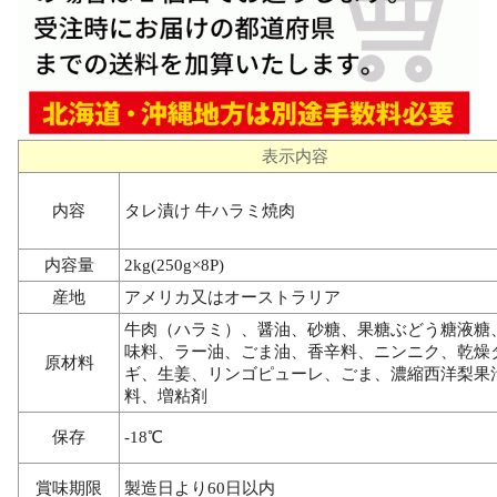
表示内容
内容
タレ漬け 牛ハラミ焼肉
内容量
2kg(250g×8P)
産地
アメリカ又はオーストラリア
牛肉（ハラミ）、醤油、砂糖、果糖ぶどう糖液糖
味料、ラー油、ごま油、香辛料、ニンニク、乾燥
原材料
ギ、生姜、リンゴピューレ、ごま、濃縮西洋梨果
料、増粘剤
保存
-18℃
賞味期限
製造日より60日以内