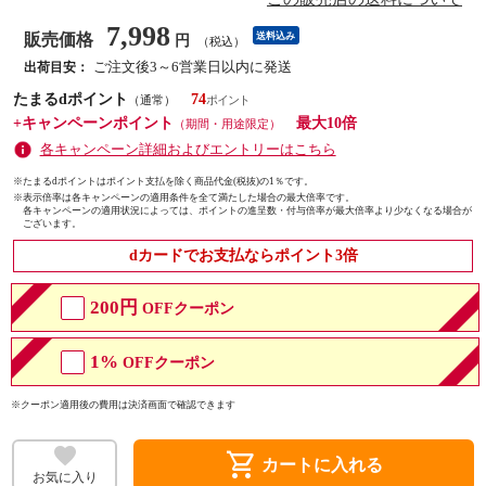
7,998
販売価格
送料込み
円
（税込）
ご注文後3～6営業日以内に発送
出荷目安：
たまるdポイント
74
（通常）
+キャンペーンポイント
最大10倍
（期間・用途限定）
各キャンペーン詳細およびエントリーはこちら
※たまるdポイントはポイント支払を除く商品代金(税抜)の1％です。
※
表示倍率は各キャンペーンの適用条件を全て満たした場合の最大倍率です。
各キャンペーンの適用状況によっては、ポイントの進呈数・付与倍率が最大倍率より少なくなる場合が
ございます。
dカードでお支払ならポイント3倍
200円
OFFクーポン
1%
OFFクーポン
※クーポン適用後の費用は決済画面で確認できます
shopping_cart
カートに入れる
お気に入り