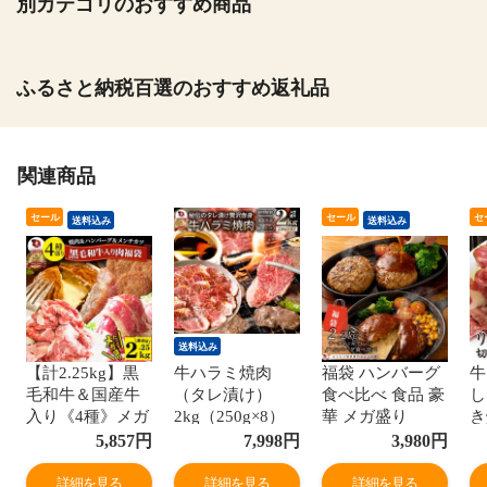
別カテゴリのおすすめ商品
ふるさと納税百選のおすすめ返礼品
関連商品
セール
セール
セ
送料込み
送料込み
送料込み
【計2.25kg】黒
牛ハラミ焼肉
福袋 ハンバーグ
牛
毛和牛＆国産牛
（タレ漬け）
食べ比べ 食品 豪
し
入り《4種》メガ
2kg（250g×8）
華 メガ盛り
き
盛り肉の福袋 焼
BBQ 赤身 はらみ
2.2kg 2種セット
り
5,857
円
7,998
円
3,980
円
肉＆ハンバーグ
バーベキュー タ
(プレーン
っ
＆メンチカツ
レ 秘伝 焼肉 や
100g×12個、チー
1
詳細を見る
詳細を見る
詳細を見る