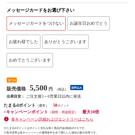
メッセージカードをお選び下さい
メッセージカードをつけない
お誕生日おめでとう
お疲れ様でした
ありがとうございます
おめでとうございます
セール
5,500
販売価格
送料込み
円
（税込）
ご注文後3～6営業日以内に発送
出荷目安：
たまるdポイント
50
（通常）
+キャンペーンポイント
最大10倍
（期間・用途限定）
各キャンペーン詳細およびエントリーはこちら
※たまるdポイントはポイント支払を除く商品代金(税抜)の1％です。
※
表示倍率は各キャンペーンの適用条件を全て満たした場合の最大倍率です。