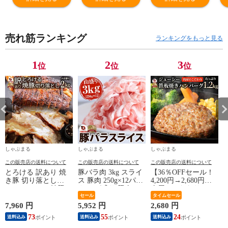
きにく ハラミ ア
ズイン100g×10
い
ウトドア お家焼
個) 冷凍 惣菜 お
肉 BBQ 送料無料
弁当 業務用
売れ筋ランキング
ランキングをもっと見る
1
2
3
位
位
位
しゃぶまる
しゃぶまる
しゃぶまる
この販売店の送料について
この販売店の送料について
この販売店の送料について
とろける 訳あり 焼
豚バラ肉 3kg スライ
【36％OFFセール！
き豚 切り落とし
ス 豚肉 250g×12パッ
4,200円→2,680円】
2kg（1kg×2） 焼豚
ク メガ盛り 豚肉 バ
肉屋のこだわりハン
チャーシュー やきぶ
ーベキュー スライス
セール
バーグ！デミソース
タイムセール
た おつまみ チャー
バラ 冷凍 小分け 便
なし 12個 お取り寄
7,960 円
5,952 円
2,680 円
1
ハン 炒飯 丼 ラーメ
利 送料無料
せ お取り寄せグルメ
73
55
24
送料込み
送料込み
送料込み
ン 解凍するだけ 簡
グルメ 湯せん 湯煎