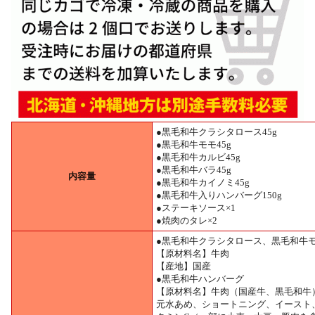
●黒毛和牛クラシタロース45g
●黒毛和牛モモ45g
●黒毛和牛カルビ45g
●黒毛和牛バラ45g
内容量
●黒毛和牛カイノミ45g
●黒毛和牛入りハンバーグ150g
●ステーキソース×1
●焼肉のタレ×2
●黒毛和牛クラシタロース、黒毛和牛
【原材料名】牛肉
【産地】国産
●黒毛和牛ハンバーグ
【原材料名】牛肉（国産牛、黒毛和牛
元水あめ、ショートニング、イースト