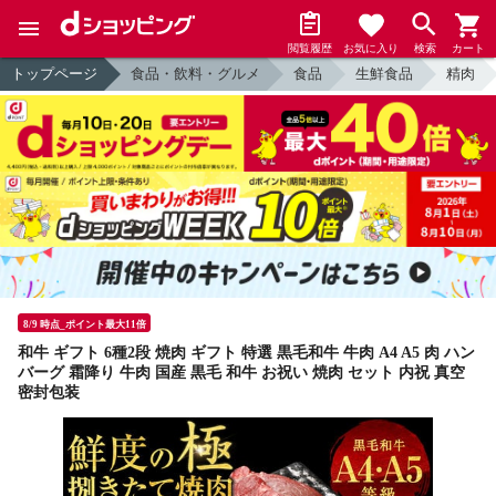
閲覧履歴
お気に入り
検索
カート
トップページ
食品・飲料・グルメ
食品
生鮮食品
精肉
8/9 時点_ポイント最大11倍
和牛 ギフト 6種2段 焼肉 ギフト 特選 黒毛和牛 牛肉 A4 A5 肉 ハン
バーグ 霜降り 牛肉 国産 黒毛 和牛 お祝い 焼肉 セット 内祝 真空
密封包装