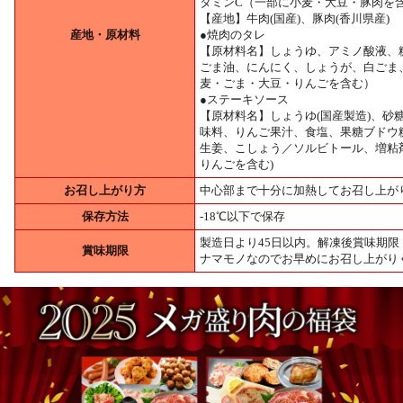
タミンC（一部に小麦・大豆・豚肉を
【産地】牛肉(国産)、豚肉(香川県産)
産地・原材料
●焼肉のタレ
【原材料名】しょうゆ、アミノ酸液、
ごま油、にんにく、しょうが、白ごま
麦・ごま・大豆・りんごを含む）
●ステーキソース
【原材料名】しょうゆ(国産製造)、
味料、りんご果汁、食塩、果糖ブドウ
生姜、こしょう／ソルビトール、増粘剤
りんごを含む)
お召し上がり方
中心部まで十分に加熱してお召し上が
保存方法
-18℃以下で保存
製造日より45日以内。解凍後賞味期限
賞味期限
ナマモノなのでお早めにお召し上がり