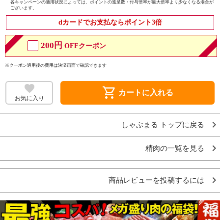
各キャンペーンの適用状況によっては、ポイントの進呈数・付与倍率が最大倍率より少なくなる場合が
ございます。
dカードでお支払ならポイント3倍
200円
OFFクーポン
※クーポン適用後の費用は決済画面で確認できます
shopping_cart
カートに入れる
お気に入り
しゃぶまる トップに戻る
精肉の一覧を見る
商品レビューを投稿するには