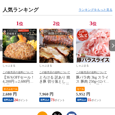
単
レンチン デミ温める
だけ おいしい 美味
人気ランキング
しい
ランキングをもっと見る
1
2
3
位
位
位
しゃぶまる
しゃぶまる
しゃぶまる
この販売店の送料について
この販売店の送料について
この販売店の送料について
【36％OFFセール！
とろける 訳あり 焼
豚バラ肉 3kg スライ
4,200円→2,680円】
き豚 切り落とし
ス 豚肉 250g×12パッ
肉屋のこだわりハン
2kg（1kg×2） 焼豚
ク メガ盛り 豚肉 バ
バーグ！デミソース
タイムセール
チャーシュー やきぶ
ーベキュー スライス
セール
なし 12個 お取り寄
た おつまみ チャー
バラ 冷凍 小分け 便
2,680 円
7,960 円
5,952 円
4
せ お取り寄せグルメ
ハン 炒飯 丼 ラーメ
利 送料無料
24
73
55
4
送料込み
送料込み
送料込み
グルメ 湯せん 湯煎
ン 解凍するだけ 簡
レンチン デミ温める
単
だけ おいしい 美味
しい