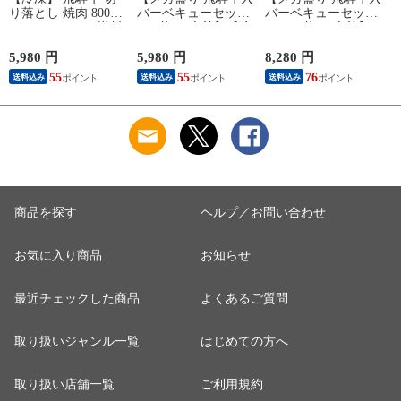
り落とし 焼肉 800g
バーベキューセット
バーベキューセット
ビ
(400g×2パック) 送料
1kg 約4-5人前】【冷
1.45kg 約4-5人前】
無料 バーベキュー
凍】飛騨牛＆国産豚
【冷凍】 送料無料
訳アリ 訳あり わけ
肉 焼き肉セット 送
飛騨牛＆国産豚肉＆
5,980 円
5,980 円
8,280 円
5
あり 肉 おうち焼き
料無料 バーベキュー
牛タン ＆ウインナー
料
55
55
76
送料込み
送料込み
送料込み
肉 黒毛和牛 お試し
BBQ 焼肉 焼き肉 和
1.45㎏ バーベキュー
hrp
牛 国産 hrp
焼き肉 焼肉 銘柄和
牛 国産豚 牛たん
BBQ 詰め合わせ
商品を探す
ヘルプ／お問い合わせ
お気に入り商品
お知らせ
最近チェックした商品
よくあるご質問
取り扱いジャンル一覧
はじめての方へ
取り扱い店舗一覧
ご利用規約