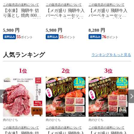
この販売店の送料について
この販売店の送料について
この販売店の送料について
【冷凍】 飛騨牛 切
【メガ盛り 飛騨牛入
【メガ盛り 飛騨牛入
り落とし 焼肉 800g
バーベキューセット
バーベキューセット
(400g×2パック) 送料
1kg 約4-5人前】【冷
1.45kg 約4-5人前】
無料 バーベキュー
凍】飛騨牛＆国産豚
【冷凍】 送料無料
訳アリ 訳あり わけ
肉 焼き肉セット 送
飛騨牛＆国産豚肉＆
5,980 円
5,980 円
8,280 円
2
あり 肉 おうち焼き
料無料 バーベキュー
牛タン ＆ウインナー
55
55
76
送料込み
送料込み
送料込み
肉 黒毛和牛 お試し
BBQ 焼肉 焼き肉 和
1.45㎏ バーベキュー
hrp
牛 国産 hrp
焼き肉 焼肉 銘柄和
牛 国産豚 牛たん
き
人気ランキング
BBQ 詰め合わせ
ランキングをもっと見る
1
2
3
位
位
位
肉のひぐち
肉のひぐち
肉のひぐち
この販売店の送料について
この販売店の送料について
この販売店の送料について
【冷凍】 飛騨牛 切
【メガ盛り 飛騨牛入
【メガ盛り 飛騨牛入