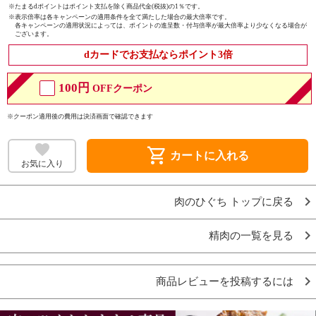
※たまるdポイントはポイント支払を除く商品代金(税抜)の1％です。
※
表示倍率は各キャンペーンの適用条件を全て満たした場合の最大倍率です。
各キャンペーンの適用状況によっては、ポイントの進呈数・付与倍率が最大倍率より少なくなる場合が
ございます。
dカードでお支払ならポイント3倍
100円
OFFクーポン
※クーポン適用後の費用は決済画面で確認できます
shopping_cart
カートに入れる
お気に入り
肉のひぐち トップに戻る
精肉の一覧を見る
商品レビューを投稿するには