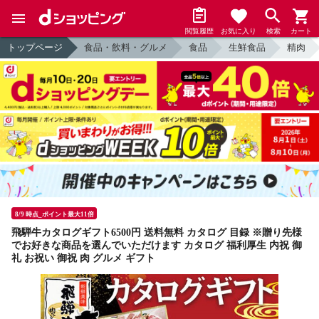
閲覧履歴
お気に入り
検索
カート
トップページ
食品・飲料・グルメ
食品
生鮮食品
精肉
8/9 時点_ポイント最大11倍
飛騨牛カタログギフト6500円 送料無料 カタログ 目録 ※贈り先様
でお好きな商品を選んでいただけます カタログ 福利厚生 内祝 御
礼 お祝い 御祝 肉 グルメ ギフト