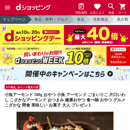
閲覧履歴
お気に入り
検索
カート
トップページ
食品・飲料・グルメ
食品
生鮮食品
魚介類
8/9 時点_ポイント最大11倍
小魚アーモンド 500g おやつ 小魚 アーモンド ごまいりこ 片口いわ
し こざかなアーモンド おつまみ 健康おやつ 食べ物 おやつ グルメ
こざかな 間食 美味しい お菓子 大人 プレゼント