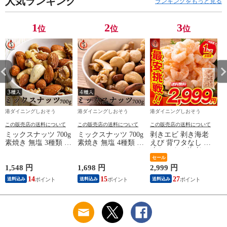
人気ランキング
ランキングをもっと見る
1
2
3
位
位
位
港ダイニングしおそう
港ダイニングしおそう
港ダイニングしおそう
この販売店の送料について
この販売店の送料について
この販売店の送料について
ミックスナッツ 700g
ミックスナッツ 700g
剥きエビ 剥き海老
素焼き 無塩 3種類 ア
素焼き 無塩 4種類 ア
えび 背ワタなし 冷
ーモンド カシューナ
ーモンド カシューナ
凍えび むき海老
ッツ クルミ 食塩不
ッツ クルミ マカダ
【当店通常価格3,999
セール
使用 加工オイル不使
ミアナッツ 食塩不使
円→送料無料2,999
1,548 円
1,698 円
2,999 円
1
用
用 加工オイル不使用
円！】バナメイ 剥き
14
15
27
送料込み
送料込み
送料込み
身 1kg （解凍後
800g）大粒サイズ 海
鮮 冷凍 海老 1キロ
大量 贈答 送料無料