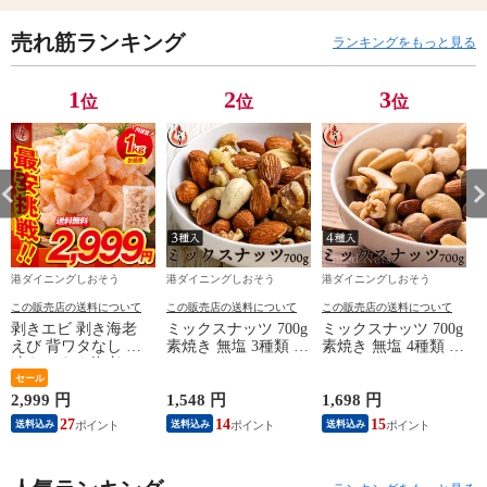
売れ筋ランキング
ランキングをもっと見る
1
2
3
位
位
位
港ダイニングしおそう
港ダイニングしおそう
港ダイニングしおそう
この販売店の送料について
この販売店の送料について
この販売店の送料について
剥きエビ 剥き海老
ミックスナッツ 700g
ミックスナッツ 700g
えび 背ワタなし 冷
素焼き 無塩 3種類 ア
素焼き 無塩 4種類 ア
凍えび むき海老
ーモンド カシューナ
ーモンド カシューナ
【当店通常価格3,999
セール
ッツ クルミ 食塩不
ッツ クルミ マカダ
円→送料無料2,999
使用 加工オイル不使
ミアナッツ 食塩不使
2,999 円
1,548 円
1,698 円
1
円！】バナメイ 剥き
用
用 加工オイル不使用
27
14
15
送料込み
送料込み
送料込み
身 1kg （解凍後
800g）大粒サイズ 海
鮮 冷凍 海老 1キロ
大量 贈答 送料無料