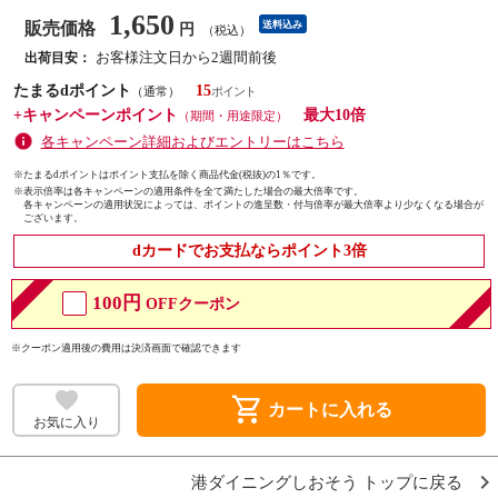
1,650
販売価格
送料込み
円
（税込）
お客様注文日から2週間前後
出荷目安：
たまるdポイント
15
（通常）
+キャンペーンポイント
最大10倍
（期間・用途限定）
各キャンペーン詳細およびエントリーはこちら
※たまるdポイントはポイント支払を除く商品代金(税抜)の1％です。
※
表示倍率は各キャンペーンの適用条件を全て満たした場合の最大倍率です。
各キャンペーンの適用状況によっては、ポイントの進呈数・付与倍率が最大倍率より少なくなる場合が
ございます。
dカードでお支払ならポイント3倍
100円
OFFクーポン
※クーポン適用後の費用は決済画面で確認できます
shopping_cart
カートに入れる
お気に入り
港ダイニングしおそう トップに戻る