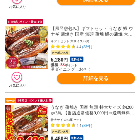
8/8時点_ポイント最大11倍
【風呂敷包み】ギフトセット うなぎ 鰻 ウ
ナギ 蒲焼き 国産 無頭 蒲焼 鰻の蒲焼 大サ
イズ 165g前後×2尾 国産鰻 化粧箱 うなぎ蒲
ギフトセット 大サイズ×2尾
焼き 送料無料 うなぎの蒲焼 カット 食品
4.4
(88件)
贈り物 記念日 夏 プレゼント ギフト 健康
クーポンあり
実用的
6,280
円
送料込み
58
港ダイニングしおそう
詳細を見る
セール
8/8時点_ポイント最大11倍
うなぎ 蒲焼き 国産 無頭 特大サイズ 約200
g×3尾 【当店通常価格9,000円⇒送料無料8,
480円！】ウナギ 鰻 プレゼント 贈り物 ギ
特大サイズ×3尾セット
フト
4.4
(88件)
クーポンあり
8,480
円
送料込み