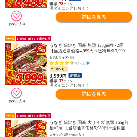
78
港ダイニングしおそう
詳細を見る
セール
8/8時点_ポイント最大11倍
うなぎ 蒲焼き 国産 無頭 125g前後×2尾
【当店通常価格4,999円⇒送料無料3,999
円！】ウナギ 鰻 化粧箱 プレゼント 贈り物
お試しサイズ×2尾
ギフト
4.4
(88件)
クーポンあり
3,999
円
送料込み
37
港ダイニングしおそう
詳細を見る
セール
8/8時点_ポイント最大11倍
うなぎ 蒲焼き 国産 大サイズ 無頭 165g前
後×2尾 【当店通常価格5,980円⇒送料無料
5,480円！】ウナギ 鰻 化粧箱 プレゼント
大サイズ×2尾 化粧箱入り