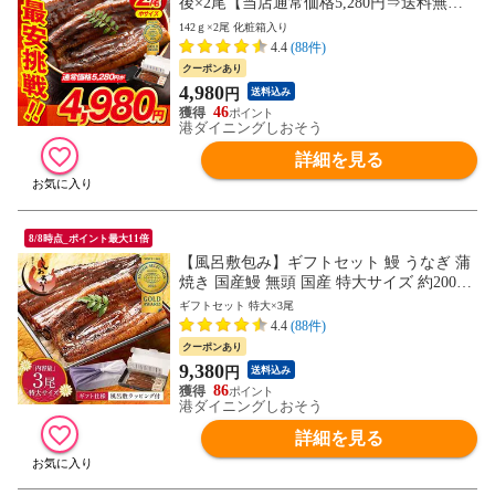
後×2尾【当店通常価格5,280円⇒送料無料4,
980円！】ウナギ 鰻 化粧箱 プレゼント ギ
142ｇ×2尾 化粧箱入り
フト
4.4
(88件)
クーポンあり
4,980
円
送料込み
46
港ダイニングしおそう
詳細を見る
8/8時点_ポイント最大11倍
【風呂敷包み】ギフトセット 鰻 うなぎ 蒲
焼き 国産鰻 無頭 国産 特大サイズ 約200g×
3尾 ウナギ 食べ物 国産ウナギ グルメ うな
ギフトセット 特大×3尾
ぎの蒲焼 鰻の蒲焼 うなぎ蒲焼 国産うなぎ
4.4
(88件)
旬の味覚 ウナギ蒲焼き カット 贈り物 贈答
クーポンあり
化粧箱
9,380
円
送料込み
86
港ダイニングしおそう
詳細を見る