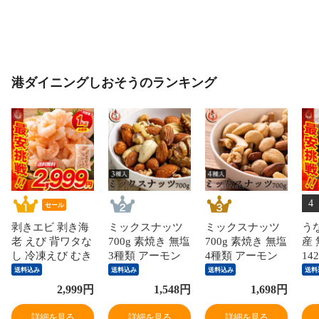
港ダイニングしおそうのランキング
4
セール
剥きエビ 剥き海
ミックスナッツ
ミックスナッツ
う
老 えび 背ワタな
700g 素焼き 無塩
700g 素焼き 無塩
産
し 冷凍えび むき
3種類 アーモン
4種類 アーモン
14
海老 【当店通常
ド カシューナッ
ド カシューナッ
【
送料込み
送料込み
送料込み
送料
価格3,999円→送
ツ クルミ 食塩不
ツ クルミ マカダ
11
2,999
円
1,548
円
1,698
円
料無料2,999
使用 加工オイル
ミアナッツ 食塩
無料
円！】バナメイ
不使用
不使用 加工オイ
円
詳細を見る
詳細を見る
詳細を見る