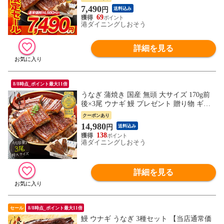
7,490
円
送料込み
69
港ダイニングしおそう
詳細を見る
8/8時点_ポイント最大11倍
うなぎ 蒲焼き 国産 無頭 大サイズ 170g前
後×3尾 ウナギ 鰻 プレゼント 贈り物 ギフ
ト
クーポンあり
14,980
円
送料込み
138
港ダイニングしおそう
詳細を見る
セール
8/8時点_ポイント最大11倍
鰻 ウナギ うなぎ 3種セット 【当店通常価