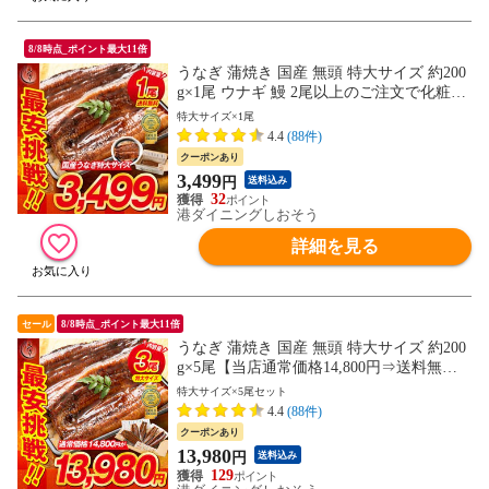
8/8時点_ポイント最大11倍
うなぎ 蒲焼き 国産 無頭 特大サイズ 約200
g×1尾 ウナギ 鰻 2尾以上のご注文で化粧箱
配送 プレゼント 贈り物 ギフト
特大サイズ×1尾
4.4
(88件)
クーポンあり
3,499
円
送料込み
32
港ダイニングしおそう
詳細を見る
セール
8/8時点_ポイント最大11倍
うなぎ 蒲焼き 国産 無頭 特大サイズ 約200
g×5尾【当店通常価格14,800円⇒送料無料1
3,980円！】ウナギ 鰻 プレゼント 贈り物
特大サイズ×5尾セット
ギフト
4.4
(88件)
クーポンあり
13,980
円
送料込み
129