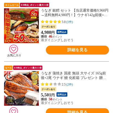
タイムセール
8/8時点_ポイント最大11倍
うなぎ 銀鱈 セット 【当店通常価格9,960円
→送料無料4,980円！】ウナギ142g前後×1
尾 銀だら80g×3切 蒲焼き 国産うなぎ うな
5.0
(1件)
ぎの蒲焼 冷凍うなぎ 冷凍 うなぎ蒲焼 カッ
クーポンあり
ト 銀だら 西京漬け 粕漬け みりん漬け 切
4,980
円
送料込み
り身 ウナギ蒲焼き 美味しい 贈り物
46
港ダイニングしおそう
詳細を見る
セール
8/8時点_ポイント最大11倍
うなぎ 蒲焼き 国産 無頭 大サイズ 165g前
後×2尾 ウナギ 鰻 化粧箱 プレゼント 贈り
物 ギフト
2.5
(2件)
クーポンあり
5,501
円
送料込み
50
港ダイニングしおそう
詳細を見る