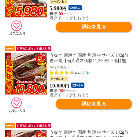
クーポンあり
5,980
円
送料込み
55
港ダイニングしおそう
詳細を見る
セール
8/8時点_ポイント最大11倍
うなぎ 蒲焼き 国産 無頭 中サイズ 142g前
後×5尾【当店通常価格11,200円⇒送料無料
10,800円！】ウナギ 鰻 プレゼント ギフト
142ｇ×5尾セット
4.4
(88件)
クーポンあり
10,800
円
送料込み
100
港ダイニングしおそう
詳細を見る
セール
8/8時点_ポイント最大11倍
うなぎ 蒲焼き 国産 無頭 中サイズ 142g前