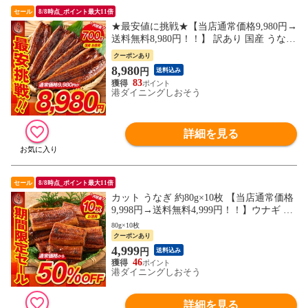
セール
8/8時点_ポイント最大11倍
★最安値に挑戦★【当店通常価格9,980円→
送料無料8,980円！！】 訳あり 国産 うなぎ
蒲焼き 約700g（5～6尾） チャック袋入り
クーポンあり
折れ 曲がり 形不揃い 鰻 ウナギ 長焼き 蒲
8,980
円
送料込み
焼 鰻の蒲焼 国産鰻 うなぎ蒲焼き うなぎの
83
蒲焼 国産うなぎ 鰻蒲焼 うなぎ蒲焼 ウナギ
港ダイニングしおそう
蒲焼 母の日
詳細を見る
セール
8/8時点_ポイント最大11倍
カット うなぎ 約80g×10枚 【当店通常価格
9,998円→送料無料4,999円！！】ウナギ 鰻
蒲焼き 選べる カット済み 二ホンウナギ 美
80g×10枚
味しい 大きい うなぎの蒲焼き 鰻の蒲焼 う
クーポンあり
なぎ蒲焼 ウナギ蒲焼き カット 贈り物 旬の
4,999
円
送料込み
味覚 グルメ 食べ物 ランキング ギフト
46
港ダイニングしおそう
詳細を見る