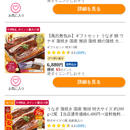
港ダイニングしおそう
詳細を見る
8/8時点_ポイント最大11倍
【風呂敷包み】ギフトセット うなぎ 鰻 ウ
ナギ 蒲焼き 国産 無頭 蒲焼 鰻の蒲焼 大サ
イズ 約200g×2尾 国産鰻 化粧箱 うなぎ蒲焼
ギフトセット 特大×2尾
き 送料無料 うなぎの蒲焼 カット 食品 贈
4.4
(88件)
り物 記念日 夏 プレゼント ギフト 健康 実
クーポンあり
用的
6,880
円
送料込み
63
港ダイニングしおそう
詳細を見る
セール
8/8時点_ポイント最大11倍
うなぎ 蒲焼き 国産 無頭 特大サイズ 約200
g×2尾 【当店通常価格6,480円⇒送料無料5,
980円！】ウナギ 鰻 化粧箱 プレゼント 贈
特大サイズ×2尾 化粧箱入り
り物 ギフト
4.4
(88件)