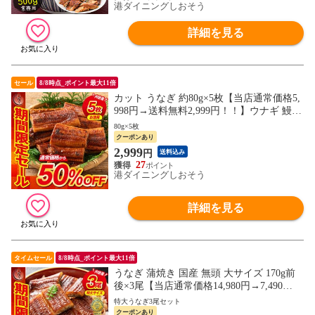
港ダイニングしおそう
詳細を見る
セール
8/8時点_ポイント最大11倍
カット うなぎ 約80g×5枚【当店通常価格5,
998円→送料無料2,999円！！】ウナギ 鰻
蒲焼き 選べる カット済み 二ホンウナギ 美
80g×5枚
味しい 大きい うなぎの蒲焼き 鰻の蒲焼 う
クーポンあり
なぎ蒲焼 ウナギ蒲焼き カット 贈り物 旬の
2,999
円
送料込み
味覚 グルメ 食べ物 ランキング ギフト
27
港ダイニングしおそう
詳細を見る
タイムセール
8/8時点_ポイント最大11倍
うなぎ 蒲焼き 国産 無頭 大サイズ 170g前
後×3尾【当店通常価格14,980円→7,490
円！】 ウナギ 鰻 プレゼント 贈り物 ギフ
特大うなぎ3尾セット
ト
クーポンあり