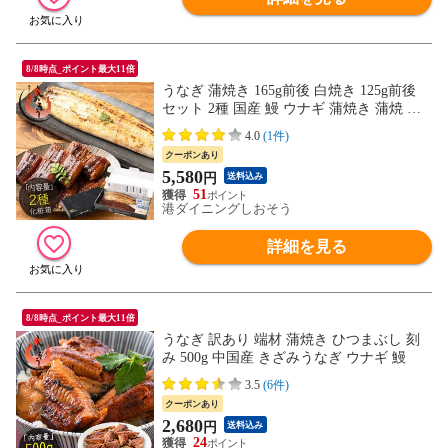
8/8時点_ポイント最大11倍
うなぎ 蒲焼き 165g前後 白焼き 125g前後
セット 2種 国産 鰻 ウナギ 蒲焼き 蒲焼 鰻
の蒲焼 大サイズ 国産鰻 うなぎ蒲焼き うな
4.0
(1件)
ぎの蒲焼 国産うなぎ 鰻蒲焼 うなぎ蒲焼 食
クーポンあり
品 贈り物 記念日 ギフト グルメ プレゼン
5,580
円
送料込み
ト
51
港ダイニングしおそう
詳細を見る
8/8時点_ポイント最大11倍
うなぎ 訳あり 端材 蒲焼き ひつまぶし 刻
み 500g 中国産 きざみうなぎ ウナギ 鰻
3.5
(6件)
クーポンあり
2,680
円
送料込み
24