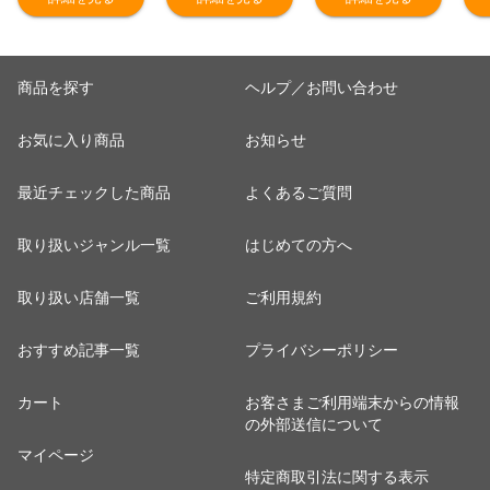
剥き身 1kg （解
ル不使用
プ
凍後800g）大粒
ト
サイズ 海鮮 冷凍
海老 1キロ 大量
商品を探す
ヘルプ／お問い合わせ
贈答 送料無料
お気に入り商品
お知らせ
最近チェックした商品
よくあるご質問
取り扱いジャンル一覧
はじめての方へ
取り扱い店舗一覧
ご利用規約
おすすめ記事一覧
プライバシーポリシー
カート
お客さまご利用端末からの情報
の外部送信について
マイページ
特定商取引法に関する表示