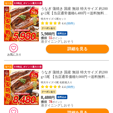
セール
8/8時点_ポイント最大11倍
うなぎ 蒲焼き 国産 無頭 特大サイズ 約200
g×2尾【当店通常価格6,480円⇒送料無料5,9
80円！】ウナギ 鰻 プレゼント 贈り物 ギフ
特大サイズ×2尾セット
ト
4.4
(88件)
クーポンあり
5,980
円
送料込み
55
港ダイニングしおそう
詳細を見る
セール
8/8時点_ポイント最大11倍
うなぎ 蒲焼き 国産 無頭 特大サイズ 約200
g×3尾 【当店通常価格9,000円⇒送料無料8,
480円！】ウナギ 鰻 化粧箱 プレゼント 贈
特大サイズ×3尾 化粧箱入り
り物 ギフト
4.4
(88件)
クーポンあり
8,480
円
送料込み
78
港ダイニングしおそう
詳細を見る