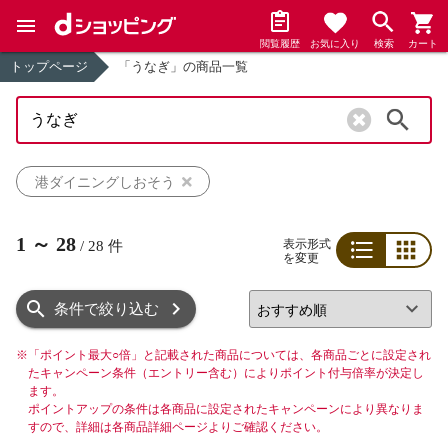
閲覧履歴
お気に入り
検索
カート
トップページ
「うなぎ」の商品一覧
検索
港ダイニングしおそう
1
～
28
表示形式
/
28
件
を変更
リスト
グリッド
条件で絞り込む
※
「ポイント最大○倍」と記載された商品については、各商品ごとに設定され
たキャンペーン条件（エントリー含む）によりポイント付与倍率が決定し
ます。
ポイントアップの条件は各商品に設定されたキャンペーンにより異なりま
すので、詳細は各商品詳細ページよりご確認ください。