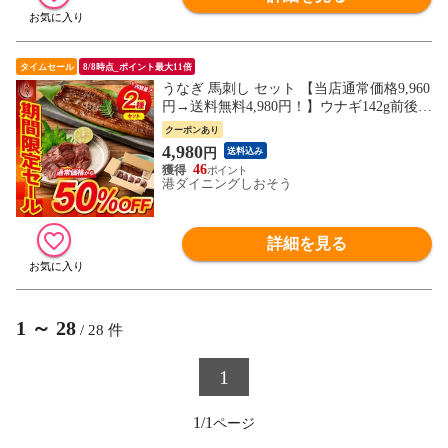
タイムセール
8/8時点_ポイント最大11倍
うなぎ 馬刺し セット 【当店通常価格9,960
円→送料無料4,980円！】ウナギ142g前後×
1尾 赤身50g×5袋 蒲焼き 国産うなぎ うなぎ
クーポンあり
の蒲焼 冷凍うなぎ 冷凍 うなぎ蒲焼 カット
4,980
円
送料込み
赤身馬刺し 生食用 馬刺 赤身 刺身 ウナギ
46
蒲焼き 美味しい 贈り物
港ダイニングしおそう
詳細を見る
1
～
28
/
28
件
1
1/1