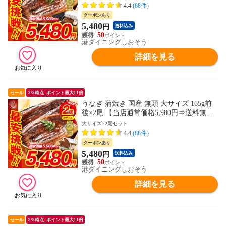
贈り物 ギフト
4.4
(88件)
クーポンあり
5,480
円
送料込み
50
港ダイニングしおそう
詳細を見る
セール
8/8時点_ポイント最大11倍
うなぎ 蒲焼き 国産 無頭 大サイズ 165g前
後×2尾 【当店通常価格5,980円⇒送料無料
5,480円！】ウナギ 鰻 プレゼント 贈り物
大サイズ×2尾セット
ギフト
4.4
(88件)
クーポンあり
5,480
円
送料込み
50
港ダイニングしおそう
詳細を見る
セール
8/8時点_ポイント最大11倍