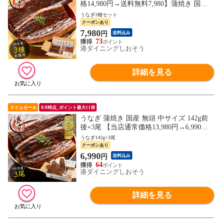
格14,980円→送料無料7,980】蒲焼き 国産
大サイズ 約165g×2尾 刻みうなぎ 50g×1袋
うなぎ3種セット
カットうなぎ 80g×1袋 国産鰻 グルメ 国産
クーポンあり
ウナギ うなぎの蒲焼 鰻の蒲焼 美味しい う
7,980
円
送料込み
なぎ蒲焼 国産うなぎ ウナギ蒲焼き カット
73
贈り物
港ダイニングしおそう
詳細を見る
タイムセール
8/8時点_ポイント最大11倍
うなぎ 蒲焼き 国産 無頭 中サイズ 142g前
後×3尾 【当店通常価格13,980円→6,990
円！】 ウナギ 鰻 プレゼント ギフト
うなぎ142g×3尾
クーポンあり
6,990
円
送料込み
64
港ダイニングしおそう
詳細を見る