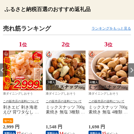
ふるさと納税百選のおすすめ返礼品
売れ筋ランキング
ランキングをもっと見る
1
2
3
位
位
位
港ダイニングしおそう
港ダイニングしおそう
港ダイニングしおそう
この販売店の送料について
この販売店の送料について
この販売店の送料について
剥きエビ 剥き海老
ミックスナッツ 700g
ミックスナッツ 700g
えび 背ワタなし 冷
素焼き 無塩 3種類 ア
素焼き 無塩 4種類 ア
凍えび むき海老
ーモンド カシューナ
ーモンド カシューナ
【当店通常価格3,999
セール
ッツ クルミ 食塩不
ッツ クルミ マカダ
円→送料無料2,999
使用 加工オイル不使
ミアナッツ 食塩不使
2,999 円
1,548 円
1,698 円
1
円！】バナメイ 剥き
用
用 加工オイル不使用
27
14
15
送料込み
送料込み
送料込み