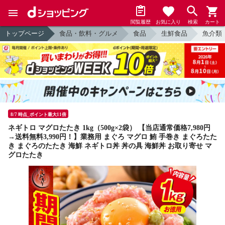
閲覧履歴
お気に入り
検索
カート
トップページ
食品・飲料・グルメ
食品
生鮮食品
魚介類
8/7 時点_ポイント最大11倍
ネギトロ マグロたたき 1kg（500g×2袋） 【当店通常価格7,980円
→送料無料3,990円！】業務用 まぐろ マグロ 鮪 手巻き まぐろたた
き まぐろのたたき 海鮮 ネギトロ丼 丼の具 海鮮丼 お取り寄せ マ
グロたたき