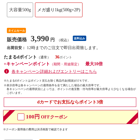
大容量500g
メガ盛り1kg(500g×2P)
タイムセール
3,990
販売価格
送料込み
円
（税込）
12時までのご注文で即日出荷致します。
出荷目安：
たまるdポイント
36
（通常）
+キャンペーンポイント
最大10倍
（期間・用途限定）
各キャンペーン詳細およびエントリーはこちら
※たまるdポイントはポイント支払を除く商品代金(税抜)の1％です。
※
表示倍率は各キャンペーンの適用条件を全て満たした場合の最大倍率です。
各キャンペーンの適用状況によっては、ポイントの進呈数・付与倍率が最大倍率より少なくなる場合が
ございます。
dカードでお支払ならポイント3倍
100円
OFFクーポン
※クーポン適用後の費用は決済画面で確認できます