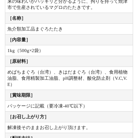
来の味わいがハッキリと分かるように、拘りを持って焼津
市で生産されているマグロのたたきです。
［名称］
魚介類加工品まぐろたたき
［内容量］
1kg（500g×2袋）
［原材料］
めばちまぐろ（台湾）、きはだまぐろ（台湾）、食用植物
油脂、食用精製加工油脂、pH調整材、酸化防止剤（V.C,V.
E）
［賞味期限］
パッケージに記載（要冷凍-40℃以下）
［お召し上がり方］
解凍後そのままお召し上がり頂けます。