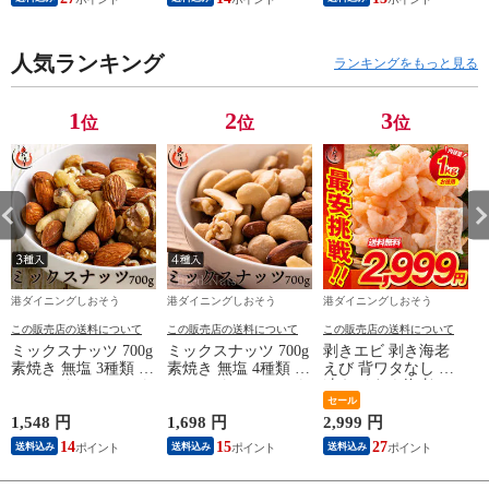
身 1kg （解凍後
800g）大粒サイズ 海
鮮 冷凍 海老 1キロ
大量 贈答 送料無料
人気ランキング
ランキングをもっと見る
1
2
3
位
位
位
港ダイニングしおそう
港ダイニングしおそう
港ダイニングしおそう
この販売店の送料について
この販売店の送料について
この販売店の送料について
ミックスナッツ 700g
ミックスナッツ 700g
剥きエビ 剥き海老
素焼き 無塩 3種類 ア
素焼き 無塩 4種類 ア
えび 背ワタなし 冷
ーモンド カシューナ
ーモンド カシューナ
凍えび むき海老
ッツ クルミ 食塩不
ッツ クルミ マカダ
【当店通常価格3,999
セール
使用 加工オイル不使
ミアナッツ 食塩不使
円→送料無料2,999
1,548 円
1,698 円
2,999 円
1
用
用 加工オイル不使用
円！】バナメイ 剥き
14
15
27
送料込み
送料込み
送料込み
身 1kg （解凍後
800g）大粒サイズ 海