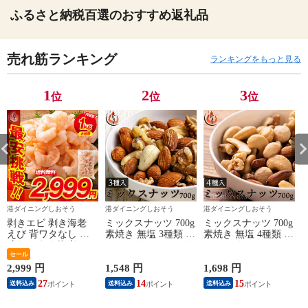
ふるさと納税百選のおすすめ返礼品
売れ筋ランキング
ランキングをもっと見る
1
2
3
位
位
位
港ダイニングしおそう
港ダイニングしおそう
港ダイニングしおそう
剥きエビ 剥き海老
ミックスナッツ 700g
ミックスナッツ 700g
えび 背ワタなし 冷
素焼き 無塩 3種類 ア
素焼き 無塩 4種類 ア
凍えび むき海老
ーモンド カシューナ
ーモンド カシューナ
【当店通常価格3,999
セール
ッツ クルミ 食塩不
ッツ クルミ マカダ
円→送料無料2,999
使用 加工オイル不使
ミアナッツ 食塩不使
2,999 円
1,548 円
1,698 円
1
円！】バナメイ 剥き
用
用 加工オイル不使用
27
14
15
送料込み
送料込み
送料込み
身 1kg （解凍後
800g）大粒サイズ 海