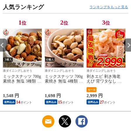
鮮 冷凍 海老 1キロ
大量 贈答 送料無料
人気ランキング
ランキングをもっと見る
1
2
3
位
位
位
港ダイニングしおそう
港ダイニングしおそう
港ダイニングしおそう
ミックスナッツ 700g
ミックスナッツ 700g
剥きエビ 剥き海老
素焼き 無塩 3種類 ア
素焼き 無塩 4種類 ア
えび 背ワタなし 冷
ーモンド カシューナ
ーモンド カシューナ
凍えび むき海老
ッツ クルミ 食塩不
ッツ クルミ マカダ
【当店通常価格3,999
セール
使用 加工オイル不使
ミアナッツ 食塩不使
円→送料無料2,999
1,548 円
1,698 円
2,999 円
1
用
用 加工オイル不使用
円！】バナメイ 剥き
14
15
27
送料込み
送料込み
送料込み
身 1kg （解凍後
800g）大粒サイズ 海
鮮 冷凍 海老 1キロ
大量 贈答 送料無料