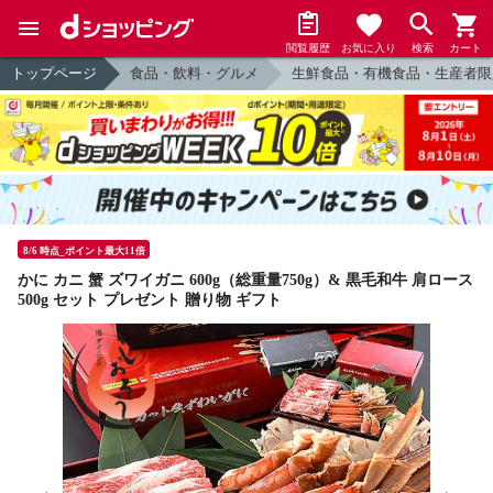
閲覧履歴
お気に入り
検索
カート
トップページ
食品・飲料・グルメ
生鮮食品・有機食品・生産者限
8/6 時点_ポイント最大11倍
かに カニ 蟹 ズワイガニ 600g（総重量750g）& 黒毛和牛 肩ロース
500g セット プレゼント 贈り物 ギフト