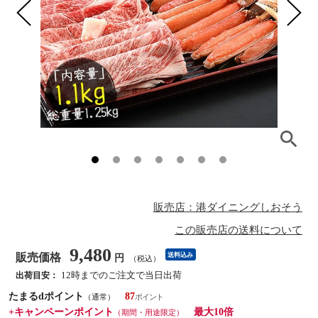
販売店：港ダイニングしおそう
この販売店の送料について
9,480
販売価格
送料込み
円
（税込）
12時までのご注文で当日出荷
出荷目安：
たまるdポイント
87
（通常）
+キャンペーンポイント
最大10倍
（期間・用途限定）