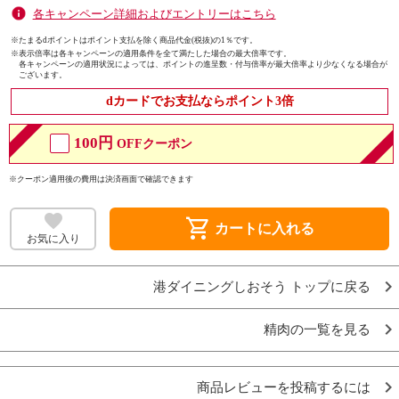
各キャンペーン詳細およびエントリーはこちら
※たまるdポイントはポイント支払を除く商品代金(税抜)の1％です。
※
表示倍率は各キャンペーンの適用条件を全て満たした場合の最大倍率です。
各キャンペーンの適用状況によっては、ポイントの進呈数・付与倍率が最大倍率より少なくなる場合が
ございます。
dカードでお支払ならポイント3倍
100円
OFFクーポン
※クーポン適用後の費用は決済画面で確認できます
shopping_cart
カートに入れる
お気に入り
港ダイニングしおそう トップに戻る
精肉の一覧を見る
商品レビューを投稿するには