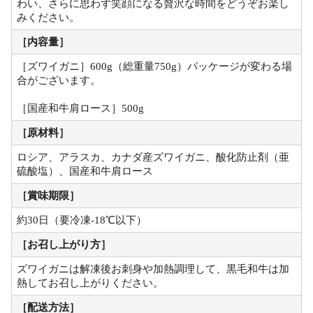
わい、さらに思わず笑顔になる贅沢な時間をどうぞお楽し
みください。
［内容量］
［ズワイガニ］600g（総重量750g）パッケージが変わる場
合がございます。
［国産和牛肩ロース］500g
［原材料］
ロシア、アラスカ、カナダ産ズワイガニ、酸化防止剤（亜
硫酸塩）、国産和牛肩ロース
［賞味期限］
約30日（要冷凍-18℃以下）
［お召し上がり方］
ズワイガニは解凍後お刺身や加熱調理して、黒毛和牛は加
熱してお召し上がりください。
［配送方法］