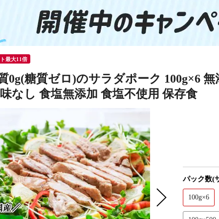
ント最大11倍
質0g(糖質ゼロ)のサラダポーク 100g×6 
 味なし 食塩無添加 食塩不使用 保存食
パック数(
100g×6