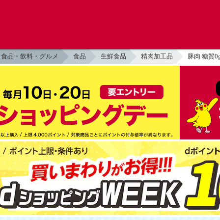
食品・飲料・グルメ
食品
生鮮食品
精肉加工品
豚肉 糖質0