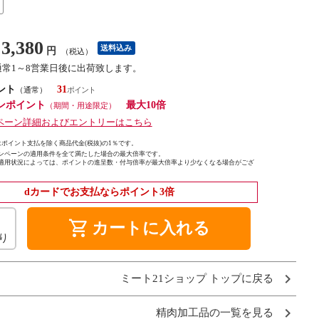
3,380
送料込み
円
（税込）
通常1～8営業日後に出荷致します。
ント
31
（通常）
ンポイント
最大10倍
（期間・用途限定）
ペーン詳細およびエントリーはこちら
ポイント支払を除く商品代金(税抜)の1％です。
ンペーンの適用条件を全て満たした場合の最大倍率です。
適用状況によっては、ポイントの進呈数・付与倍率が最大倍率より少なくなる場合がござ
dカードでお支払ならポイント3倍
shopping_cart
カートに入れる
り
ミート21ショップ トップに戻る
精肉加工品の一覧を見る