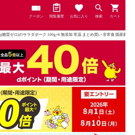
クーポン
閲覧履歴
お気に入り
検索
カート
g(糖質ゼロ)のサラダポーク 100g×6 無添加 常温 まとめ買い 非常食 国産豚肉