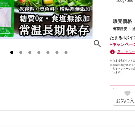
100g×500
販売価格
出荷目安：
たまるdポイ
+キャンペー
各キャン
※たまるdポイントは
※
表示倍率は各キャ
各キャンペーンの
います。
お気に入