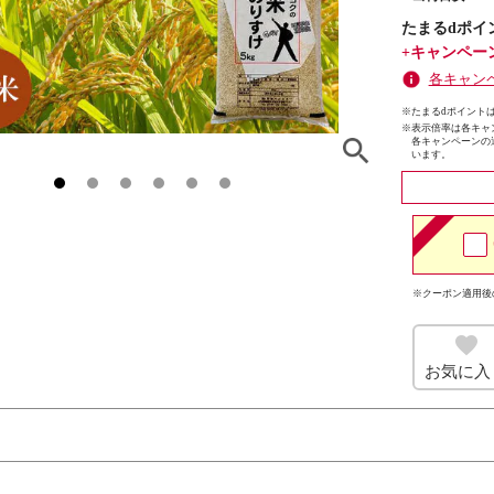
たまるdポイ
+キャンペー
各キャン
※たまるdポイントは
※
表示倍率は各キャ
各キャンペーンの
います。
※クーポン適用後
お気に入