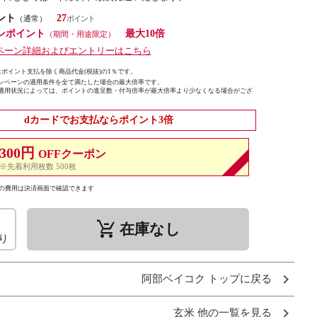
ント
27
（通常）
ンポイント
最大10倍
（期間・用途限定）
ペーン詳細およびエントリーはこちら
ポイント支払を除く商品代金(税抜)の1％です。
ンペーンの適用条件を全て満たした場合の最大倍率です。
適用状況によっては、ポイントの進呈数・付与倍率が最大倍率より少なくなる場合がござ
dカードでお支払ならポイント3倍
300円
OFFクーポン
※先着利用枚数 500枚
の費用は決済画面で確認できます
remove_shopping_cart
在庫なし
り
阿部ベイコク トップに戻る
玄米 他の一覧を見る