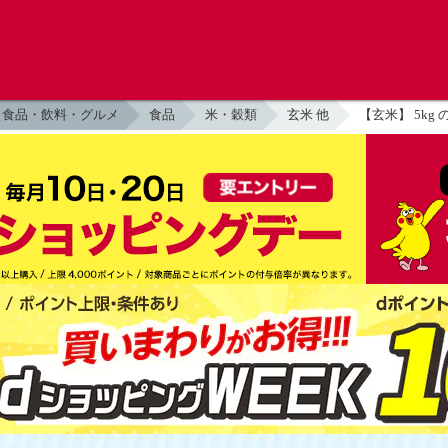
食品・飲料・グルメ
食品
米・穀類
玄米 他
【玄米】 5kg