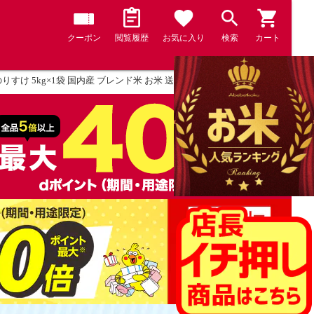
クーポン
閲覧履歴
お気に入り
検索
カート
 のりすけ 5kg×1袋 国内産 ブレンド米 お米 送料無料 ※北海道・中国・四国