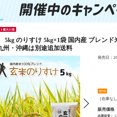
ント最大11倍
 5kg のりすけ 5kg×1袋 国内産 ブレ
九州・沖縄は別途追加送料
発売日：
2
セール
［在庫な
販売価格
出荷目安：