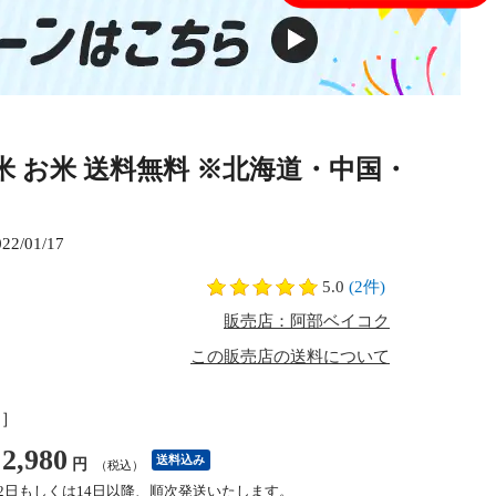
ンド米 お米 送料無料 ※北海道・中国・
022/01/17
5.0
(2件)
販売店：阿部ベイコク
この販売店の送料について
し］
2,980
送料込み
円
（税込）
12日もしくは14日以降、順次発送いたします。