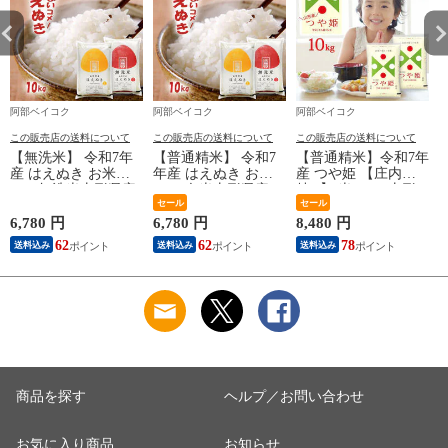
阿部ベイコク
阿部ベイコク
阿部ベイコク
この販売店の送料について
この販売店の送料について
この販売店の送料について
【無洗米】 令和7年
【普通精米】 令和7
【普通精米】令和7年
産 はえぬき お米
年産 はえぬき お米
産 つや姫 【庄内産
10kg無洗米山形県産
10kg 白米山形県産
特A】 米 10kg 山形
(5kg×2袋) 送料無料
(5kg×2袋) 送料無料
セール
県産 白米5kg×2袋 精
セール
※北海道・中国・四
※北海道・中国・四
米 白米 お米 送料無
6,780 円
6,780 円
8,480 円
3
国・九州・沖縄は別
国・九州・沖縄は別
料 ※北海道・中国・
62
62
78
送料込み
送料込み
送料込み
途追加送料 コメ こ
途追加送料 コメ こ
四国・九州・沖縄は
c
め tsuyahae
め cp202312628
別途追加送料 コメ
こめ cp202312628
商品を探す
ヘルプ／お問い合わせ
お気に入り商品
お知らせ