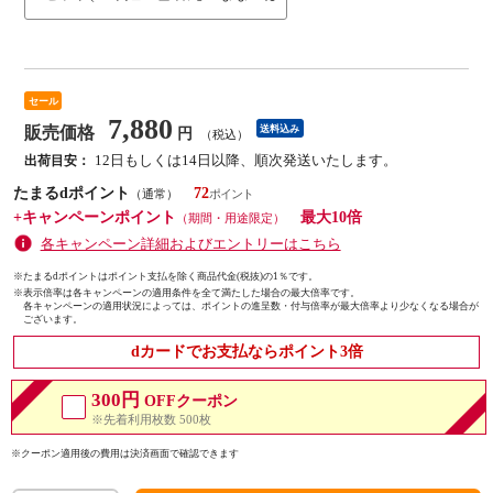
セール
7,880
販売価格
送料込み
円
（税込）
12日もしくは14日以降、順次発送いたします。
出荷目安：
たまるdポイント
72
（通常）
+キャンペーンポイント
最大10倍
（期間・用途限定）
各キャンペーン詳細およびエントリーはこちら
※たまるdポイントはポイント支払を除く商品代金(税抜)の1％です。
※
表示倍率は各キャンペーンの適用条件を全て満たした場合の最大倍率です。
各キャンペーンの適用状況によっては、ポイントの進呈数・付与倍率が最大倍率より少なくなる場合が
ございます。
dカードでお支払ならポイント3倍
300円
OFFクーポン
※先着利用枚数 500枚
※クーポン適用後の費用は決済画面で確認できます