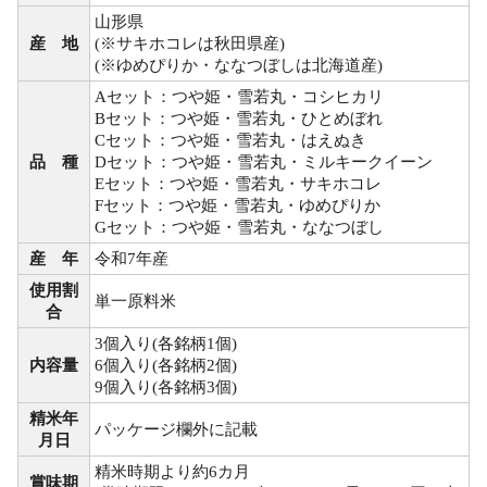
山形県
産 地
(※サキホコレは秋田県産)
(※ゆめぴりか・ななつぼしは北海道産)
Aセット：つや姫・雪若丸・コシヒカリ
Bセット：つや姫・雪若丸・ひとめぼれ
Cセット：つや姫・雪若丸・はえぬき
品 種
Dセット：つや姫・雪若丸・ミルキークイーン
Eセット：つや姫・雪若丸・サキホコレ
Fセット：つや姫・雪若丸・ゆめぴりか
Gセット：つや姫・雪若丸・ななつぼし
産 年
令和7年産
使用割
単一原料米
合
3個入り(各銘柄1個)
内容量
6個入り(各銘柄2個)
9個入り(各銘柄3個)
精米年
パッケージ欄外に記載
月日
精米時期より約6カ月
賞味期