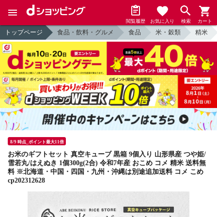
閲覧履歴
お気に入り
検索
カート
トップページ
食品・飲料・グルメ
食品
米・穀類
精米
8/9 時点_ポイント最大11倍
お米のギフトセット 真空キューブ 黒箱 9個入り 山形県産 つや姫/
雪若丸/はえぬき 1個300g(2合) 令和7年産 おこめ コメ 精米 送料無
料 ※北海道・中国・四国・九州・沖縄は別途追加送料 コメ こめ
cp202312628