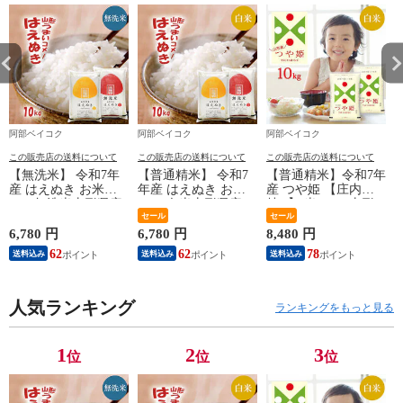
阿部ベイコク
阿部ベイコク
阿部ベイコク
この販売店の送料について
この販売店の送料について
この販売店の送料について
【無洗米】 令和7年
【普通精米】 令和7
【普通精米】令和7年
産 はえぬき お米
年産 はえぬき お米
産 つや姫 【庄内産
10kg無洗米山形県産
10kg 白米山形県産
特A】 米 10kg 山形
(5kg×2袋) 送料無料
(5kg×2袋) 送料無料
セール
県産 白米5kg×2袋 精
セール
※北海道・中国・四
※北海道・中国・四
米 白米 お米 送料無
6,780 円
6,780 円
8,480 円
6
国・九州・沖縄は別
国・九州・沖縄は別
料 ※北海道・中国・
62
62
78
送料込み
送料込み
送料込み
途追加送料 コメ こ
途追加送料 コメ こ
四国・九州・沖縄は
め tsuyahae
め cp202312628
別途追加送料 コメ
め
こめ cp202312628
c
人気ランキング
ランキングをもっと見る
1
2
3
位
位
位