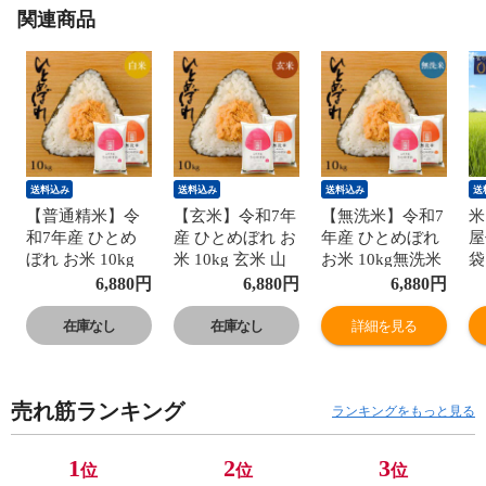
関連商品
送料込み
送料込み
送料込み
送
【普通精米】令
【玄米】令和7年
【無洗米】令和7
米
和7年産 ひとめ
産 ひとめぼれ お
年産 ひとめぼれ
屋
ぼれ お米 10kg
米 10kg 玄米 山
お米 10kg無洗米
袋
白米山形県産
形県産 (5kg×2袋)
山形県産 (5kg×2
ド
6,880
円
6,880
円
6,880
円
(5kg×2袋) 送料無
送料無料 ※北海
袋) 送料無料 ※
精
料 ※北海道・中
道・中国・四
北海道・中国・
北
在庫なし
在庫なし
詳細を見る
国・四国・九
国・九州・沖縄
四国・九州・沖
四
州・沖縄は別途
は別途追加送料
縄は別途追加送
縄
追加送料 コメ こ
コメ こめ
料 コメ こめ
料 
売れ筋ランキング
め
tsuyahae
ランキングをもっと見る
cp202312628
1
2
3
位
位
位