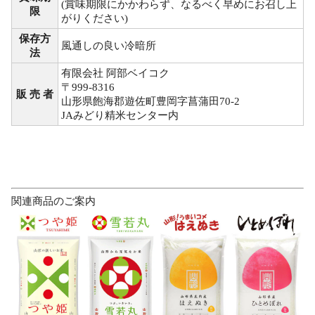
(賞味期限にかかわらず、なるべく早めにお召し上
限
がりください)
保存方
風通しの良い冷暗所
法
有限会社 阿部ベイコク
〒999-8316
販 売 者
山形県飽海郡遊佐町豊岡字菖蒲田70-2
JAみどり精米センター内
関連商品のご案内