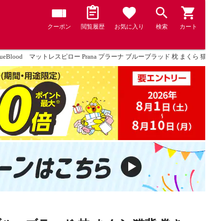
クーポン
閲覧履歴
お気に入り
検索
カート
lueBlood マットレスピロー Prana プラーナ ブルーブラッド 枕 まくら 猫背 巻き