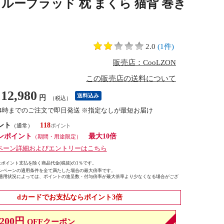
ナ ブルーブラッド 枕 まくら 猫背 巻き
2.0
(1件)
販売店：CooLZON
この販売店の送料について
12,980
送料込み
円
（税込）
14時までのご注文で即日発送 ※指定なしが最短お届け
ント
118
（通常）
ンポイント
最大10倍
（期間・用途限定）
ペーン詳細およびエントリーはこちら
ポイント支払を除く商品代金(税抜)の1％です。
ンペーンの適用条件を全て満たした場合の最大倍率です。
適用状況によっては、ポイントの進呈数・付与倍率が最大倍率より少なくなる場合がござ
dカードでお支払ならポイント3倍
200円
OFFクーポン