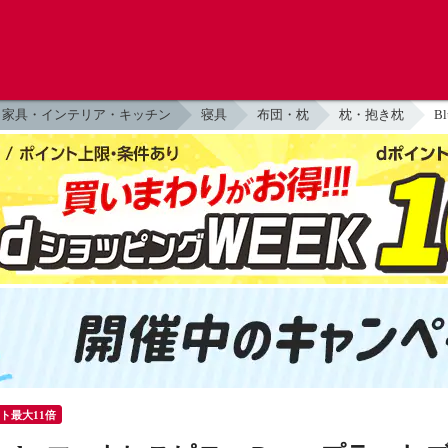
家具・インテリア・キッチン
寝具
布団・枕
枕・抱き枕
B
ント最大11倍