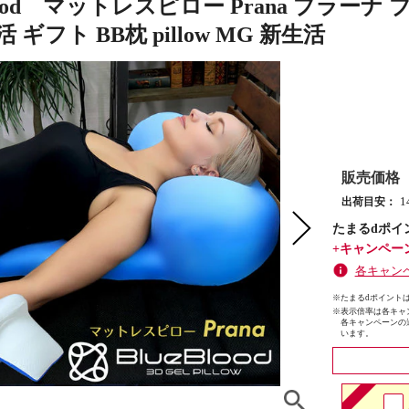
Blood マットレスピロー Prana プラー
 ギフト BB枕 pillow MG 新生活
販売価格
出荷目安：
たまるdポイ
+キャンペー
各キャン
※たまるdポイントは
※
表示倍率は各キャ
各キャンペーンの
います。