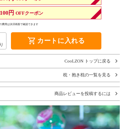
100円
OFFクーポン
の費用は決済画面で確認できます
shopping_cart
カートに入れる
り
CooLZON トップに戻る
枕・抱き枕の一覧を見る
商品レビューを投稿するには