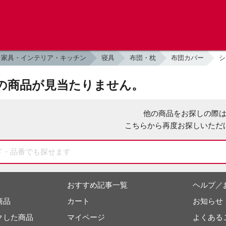
家具・インテリア・キッチン
寝具
布団・枕
布団カバー
シ
の商品が見当たりません。
他の商品をお探しの際
こちらから再度お探しいただ
おすすめ記事一覧
ヘルプ／
商品
カート
お知らせ
クした商品
マイページ
よくある