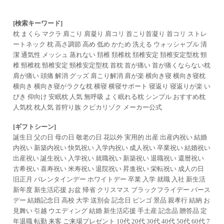
[検索キーワード]
枕 まくら マクラ 肩こり 肩凝り 肩コリ 首こり首凝り 首コリ ストレ
ートネック 枕 高さ調節 高め 低め かため 洗える ウォッシャブル 清
潔 通気性 メッシュ 蒸れない 頚椎 頚椎枕 頚椎安定 頚椎安定型枕 頸
椎 頸椎枕 頸椎安定 頸椎安定型枕 首枕 首が痛い 首が痛くならない枕
肩が痛い 頭痛 解消 グッズ 肩こり解消 肩が楽 横向き寝 横向き寝枕
横向き 横向き寝がラクな枕 横寝 横寝サポート 寝返り 寝返りが楽 い
びき 仰向け 安眠枕 人気 無呼吸 よく眠れる枕 シンプル おすすめ枕
人気枕 枕人気 首狩り族 クビカリゾク メーカー公式
[ギフトシーン]
誕生日 父の日 母の日 敬老の日 花以外 実用的 出産 出産内祝い 結婚
内祝い 新築内祝い 快気祝い 入学内祝い 成人祝い 卒業祝い 結婚祝い
出産祝い 誕生祝い 入学祝い 就職祝い 新築祝い 退職祝い 還暦祝い
古希祝い 喜寿祝い 米寿祝い 退院祝い 昇進祝い 栄転祝い 成人の日
旧正月 バレンタインデー ホワイトデー 卒業 入学 就職 入社 新生活
新年度 新生活応援 お盆 帰省 クリスマス ブラックフライデー バース
デー 結婚記念日 高校 大学 送別会 記念日 ビンゴ 景品 親孝行 結納 お
見舞い 引越 ウエディング 結婚 新生活応援 手土産 記念品 贈答品 定
年退職 転勤 来客 ご来場プレゼント 10代 20代 30代 40代 50代 60代 7