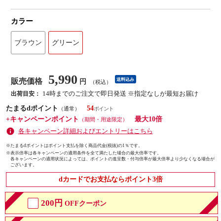
カラー
ブラウン
グリーン
5,990
販売価格
送料込み
円
（税込）
14時までのご注文で即日発送 ※指定なしが最短お届け
出荷目安：
たまるdポイント
54
（通常）
+キャンペーンポイント
最大10倍
（期間・用途限定）
各キャンペーン詳細およびエントリーはこちら
※たまるdポイントはポイント支払を除く商品代金(税抜)の1％です。
※
表示倍率は各キャンペーンの適用条件を全て満たした場合の最大倍率です。
各キャンペーンの適用状況によっては、ポイントの進呈数・付与倍率が最大倍率より少なくなる場合が
ございます。
dカードでお支払ならポイント3倍
200円
OFFクーポン