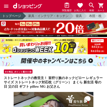
閲覧履歴
お気に入り
検索
カート
トップページ
家具・インテリア・キッチン
寝具
布団・枕
8/6 時点_ポイント最大11倍
ストレートネックの救世主！ 首狩り族のネックピロー レギュラー
サイズ ストレートネック対応枕（グリーン） まくら 新生活 母の
日 父の日 ギフト pillow MG お父さん