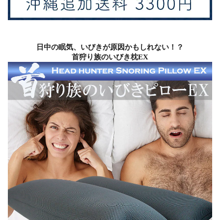
日中の眠気、いびきが原因かもしれない！？
首狩り族のいびき枕EX