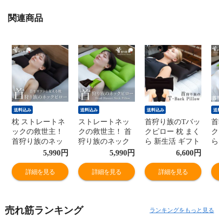
関連商品
送料込み
送料込み
送料込み
送
枕 ストレートネ
ストレートネッ
首狩り族のTバッ
首
ックの救世主！
クの救世主！ 首
クピロー 枕 まく
ク
首狩り族のネッ
狩り族のネック
ら 新生活 ギフト
ら
クピロー レギュ
ピロー レギュラ
pillow MG お父さ
p
5,990
円
5,990
円
6,600
円
ラーサイズ スト
ーサイズ ストレ
ん
ん
レートネック対
ートネック対応
詳細を見る
詳細を見る
詳細を見る
応枕（ブラウ
枕（グリーン）
ン） まくら 新生
まくら 新生活 母
活 母の日 父の日
の日 父の日 ギフ
売れ筋ランキング
ギフト pillow MG
ト pillow MG お
ランキングをもっと見る