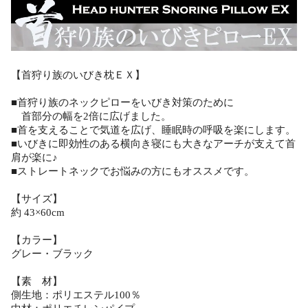
【首狩り族のいびき枕ＥＸ】
■首狩り族のネックピローをいびき対策のために
首部分の幅を2倍に広げました。
■首を支えることで気道を広げ、睡眠時の呼吸を楽にします。
■いびきに即効性のある横向き寝にも大きなアーチが支えて首
肩が楽に♪
■ストレートネックでお悩みの方にもオススメです。
【サイズ】
約 43×60cm
【カラー】
グレー・ブラック
【素 材】
側生地：ポリエステル100％