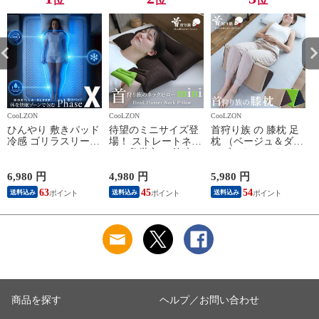
CooLZON
CooLZON
CooLZON
C
ひんやり 敷きパッド
待望のミニサイズ登
首狩り族 の 膝枕 足
冷感 ゴリラスリープ
場！ ストレートネッ
枕 （ベージュ＆ダー
アイスシルク × PCM
クの救世主！ 首狩り
クブラウン） まくら
プ
接触冷感 クール敷き
族のネックピロー 【
新生活 母の日 父の
パッド Phase-X （ブ
ミニサイズ 】 クリ
日 ギフト 枕 ひざ
6,980 円
4,980 円
5,980 円
8
ルー） ひんやり 夏
スマスラッピング無
MG お父さん
63
45
54
送料込み
送料込み
送料込み
用 湿度センサー付き
料 48×35cm 小さいサ
寝汗対策 さらさら
イズ ストレートネッ
ベッドパッド
ク対応枕（ミニサイ
GORILLA SLEEP 洗
ズ：ブラウン） ヘッ
G
える クール フェー
ドハンター 枕 まく
ズエックス 春夏 お
ら 新生活 母の日 父
父さん
の日 ギフト pillow
MG
商品を探す
ヘルプ／お問い合わせ