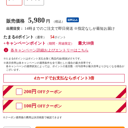
5,980
販売価格
送料込み
円
（税込）
14時までのご注文で即日発送 ※指定なしが最短お届け
出荷目安：
たまるdポイント
54
（通常）
+キャンペーンポイント
最大10倍
（期間・用途限定）
各キャンペーン詳細およびエントリーはこちら
※たまるdポイントはポイント支払を除く商品代金(税抜)の1％です。
※
表示倍率は各キャンペーンの適用条件を全て満たした場合の最大倍率です。
各キャンペーンの適用状況によっては、ポイントの進呈数・付与倍率が最大倍率より少なくなる場合が
ございます。
dカードでお支払ならポイント3倍
200円
OFFクーポン
100円
OFFクーポン
※クーポン適用後の費用は決済画面で確認できます