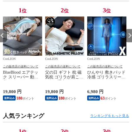
お父さん
父さん
1
2
3
位
位
位
CooLZON
CooLZON
CooLZON
C
この販売店の送料について
この販売店の送料について
この販売店の送料について
BlueBlood エアテッ
父の日 ギフト 枕 磁
ひんやり 敷きパッド
ク スリーパー 動く
気枕 ゴリラが肩こり
冷感 ゴリラスリープ
敷きパッド
しない理由 GKL マ
アイスシルク × PCM
プ
AirTechSleeper スト
グネティックピロー
接触冷感 クール敷き
レッチマット フット
GORILLA SLEEP 肩
パッド Phase-X （ブ
19,800 円
19,800 円
6,980 円
8
ケア 瞑想 入眠儀式
こり 首こり 枕 まく
ルー） ひんやり 夏
180
180
63
送料込み
送料込み
送料込み
動的寝具 ブルーブラ
ら マクラ 血流改善
用 湿度センサー付き
ッド マットレストッ
ゴリラスリープ 永久
寝汗対策 さらさら
パー オーバーレイ
磁石 pillow MG 新生
ベッドパッド
新生活 父の日 母の
人気ランキング
活 管理医療機器 お
GORILLA SLEEP 洗
G
ランキングをもっと見る
日 ギフト
父さん
える クール フェー
ズエックス 春夏 お
父さん
1
2
3
位
位
位