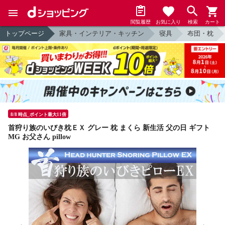
閲覧履歴
お気に入り
検索
カート
トップページ
家具・インテリア・キッチン
寝具
布団・枕
8/8 時点_ポイント最大11倍
首狩り族のいびき枕ＥＸ グレー 枕 まくら 新生活 父の日 ギフト
MG お父さん pillow