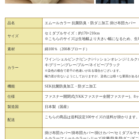
品名
エムールカラー 抗菌防臭・防ダニ加工 掛け布団カバー
セミダブルサイズ：約170×210cm
サイズ
※こちらのサイズは生地幅より大きい幅になるため、生
素材
綿100％（200本ブロード）
ワイン/シェルピンク/ピンク/パッションオレンジ/ミルク
キ/グリーン/グレー/ブルー/ネイビー/ブラック
カラー
※染色の都合で若干の色違いが出る場合がございます。
極力差が出ないようにしておりますが、染色には様々な要因があるた
機能
SEK抗菌防臭加工・防ダニ加工
仕様
ファスナー開閉式(YKKファスナー全開ファスナー)、8
製造国
日本製（国産）
こちらの商品は送料設定100サイズの送料が掛かりま
配送
掛け布団カバー/掛布団カバー/掛けカバー/セミダブルサイズ/
ルカラー/エムールカラーシリーズ/抗菌/防臭/防ダニ/ダニ防