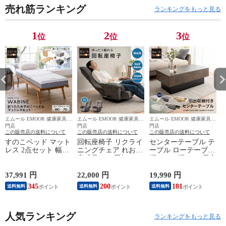
売れ筋ランキング
ランキングをもっと見る
1
2
3
位
位
位
エムール EMOOR 健康家具専
エムール EMOOR 健康家具専
エムール EMOOR 健康家具専
エ
門店
門店
門店
この販売店の送料について
この販売店の送料について
この販売店の送料について
すのこベッド マット
回転座椅子 リクライ
センターテーブル テ
レス 2点セット 幅
ニングチェア れおん
ーブル ローテーブル
70cm コンパクトショ
完成品 360°回転 ゆっ
幅105cm 幅80cm 長方
ート 完成品 竹製 天
たり座れる ファブレ
形 正方形 引き出し
然竹 バンブー 抗菌
ザー ポケットコイル
収納 大容量 リビン
37,991 円
22,000 円
19,990 円
9
調湿 脱臭 三つ折り
座椅子 パーソナルチ
グテーブル デスク
345
200
181
送料無料
送料無料
送料無料
折りたたみ 高反発
ェア ソファ 一人用
作業台 家具 角型 リ
すのこ スノコ ベッ
コンパクト おしゃれ
ビング コンパクト
ド フレーム 小さい
1人用 疲れにくい 腰
石目調 セラミック調
サイズ ごろ寝 通気
人気ランキング
痛対策 在宅 テレワ
木目調 食事 仕事 PC
ランキングをもっと見る
性 除湿 コンパクト
ーク 北欧 ヴィンテ
在宅 リモート ワー