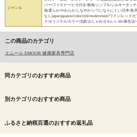
バー/ファスナー/ヒモ付き/無地/シンプル/シルキータッチ
ジャンル
地/柔らか/やわらか/しなやか/シワになりにくい/日本/色/
なし/japan/japanese/color/style/modern/t
ク/オリジナル/カラー/北欧/おしゃれ/かわいい/白/新生活
この商品のカテゴリ
エムール EMOOR 健康家具専門店
同カテゴリのおすすめ商品
別カテゴリのおすすめ商品
ふるさと納税百選のおすすめ返礼品