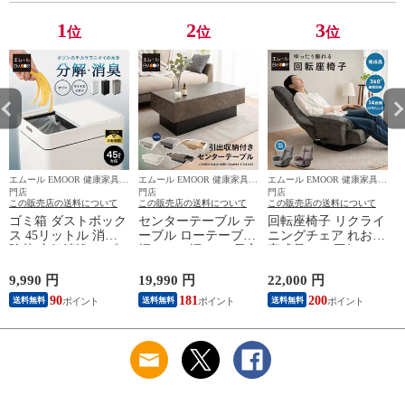
収納 子供 来客用 新
ージ 新生
ク 北欧 おしゃれ 新
生活 送料無料 エム
生活 送料無料 エム
1
2
3
位
位
位
ール
ール
エムール EMOOR 健康家具専
エムール EMOOR 健康家具専
エムール EMOOR 健康家具専
エ
門店
門店
門店
この販売店の送料について
この販売店の送料について
この販売店の送料について
ゴミ箱 ダストボック
センターテーブル テ
回転座椅子 リクライ
ス 45リットル 消臭
ーブル ローテーブル
ニングチェア れおん
除菌 空気清浄 オゾ
幅105cm 幅80cm 長方
完成品 360°回転 ゆっ
ン マイナスイオン
形 正方形 引き出し
たり座れる ファブレ
自動開閉 電動 スラ
収納 大容量 リビン
ザー ポケットコイル
9,990 円
19,990 円
22,000 円
8
イド センサー ふた
グテーブル デスク
座椅子 パーソナルチ
90
181
200
送料無料
送料無料
送料無料
付き 角型 スクエア
作業台 家具 角型 リ
ェア ソファ 一人用
スリム ごみ箱 電池
ビング コンパクト
コンパクト おしゃれ
お手入れ簡単 キッチ
石目調 セラミック調
1人用 疲れにくい 腰
ン リビング 生ごみ
木目調 食事 仕事 PC
痛対策 在宅 テレワ
おむつ ペット 42L 42
在宅 リモート ワー
ーク 北欧 ヴィンテ
リットル 大容量 お
ク 北欧 おしゃれ 新
ージ 新生
しゃれ 送料無料
生活 送料無料 エム