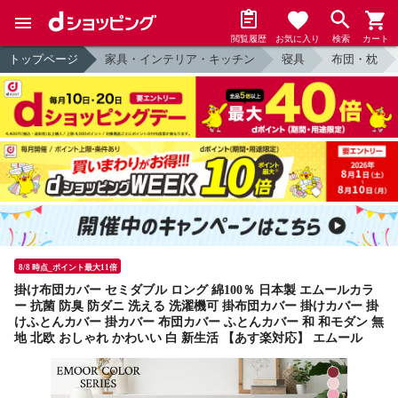
閲覧履歴
お気に入り
検索
カート
トップページ
家具・インテリア・キッチン
寝具
布団・枕
8/8 時点_ポイント最大11倍
掛け布団カバー セミダブル ロング 綿100％ 日本製 エムールカラ
ー 抗菌 防臭 防ダニ 洗える 洗濯機可 掛布団カバー 掛けカバー 掛
けふとんカバー 掛カバー 布団カバー ふとんカバー 和 和モダン 無
地 北欧 おしゃれ かわいい 白 新生活 【あす楽対応】 エムール