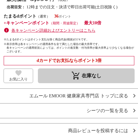
12時までの注文・決済で即日出荷可能(土日祝除く)
出荷目安：
たまるdポイント
36
（通常）
+キャンペーンポイント
最大10倍
（期間・用途限定）
各キャンペーン詳細およびエントリーはこちら
※たまるdポイントはポイント支払を除く商品代金(税抜)の1％です。
※
表示倍率は各キャンペーンの適用条件を全て満たした場合の最大倍率です。
各キャンペーンの適用状況によっては、ポイントの進呈数・付与倍率が最大倍率より少なくなる場合が
ございます。
dカードでお支払ならポイント3倍
remove_shopping_cart
在庫なし
お気に入り
エムール EMOOR 健康家具専門店 トップに戻る
シーツの一覧を見る
商品レビューを投稿するには