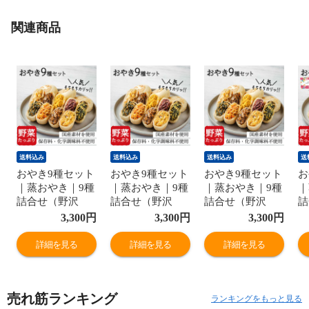
関連商品
送料込み
送料込み
送料込み
送
おやき9種セット
おやき9種セット
おやき9種セット
お
｜蒸おやき｜9種
｜蒸おやき｜9種
｜蒸おやき｜9種
｜
詰合せ（野沢
詰合せ（野沢
詰合せ（野沢
詰
菜・きのこ・や
菜・きのこ・や
菜・きのこ・や
菜
3,300
円
3,300
円
3,300
円
さい・ポテト・
さい・ポテト・
さい・ポテト・
さ
あんこ・なす・
あんこ・なす・
あんこ・なす・
あ
詳細を見る
詳細を見る
詳細を見る
切干大根・に
切干大根・に
切干大根・に
切
ら・かぼちゃ）
ら・かぼちゃ）
ら・かぼちゃ）
ら
｜誕生日カード
｜エコ包装｜送
｜通常ギフト｜
｜
売れ筋ランキング
｜送料無料
料無料
送料無料
｜
ランキングをもっと見る