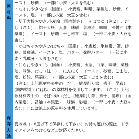
ースト、砂糖、（一部に小麦・大豆を含む）
原
・なすおやき:なす（国産）、小麦粉、味噌、菜種油、砂糖、イ
材
ースト、塩、（一部に小麦・大豆を含む）
料
・切干大根おやき:小麦粉（国内製造）、そばつゆ（注２）、だ
し（注１）、切干大根、人参、味醂、菜種油、味噌、溜醤油（本
醸造）、イースト、砂糖、干し椎茸、塩、（一部に小麦・大豆を
含む）
・かぼちゃおやき:かぼちゃ（国産）、小麦粉、氷糖蜜、酒、砂
糖、菜種油、イースト、塩、バター、発酵バター、（一部に小
麦・乳成分・大豆を含む）
・にらおやき:にら（国産）、小麦粉、玉葱、白菜、味噌、菜種
油、味醂、だし（注１）、にんにく、イースト、砂糖、ごま油、
塩、粉飴、蒟蒻粉、（一部に小麦・大豆・ごまを含む）
（注１）上記原材料表中の だし（鰹厚削り節、煮干、昆布）
(国内製造）には以上の原材料を使用しています。（注２）上記
原材料表中の そばつゆ（だし（鰹厚削り節、煮干、昆布）（国
内製造）、醤油（本醸造）、味醂、砂糖、（一部に小麦・大豆を
含む））には以上の原材料を使用しています。
保
存
要冷凍（-18度以下で保存して下さい）お持ち運びの際は、ドラ
方
イアイスをつけるなどご対応ください。
法