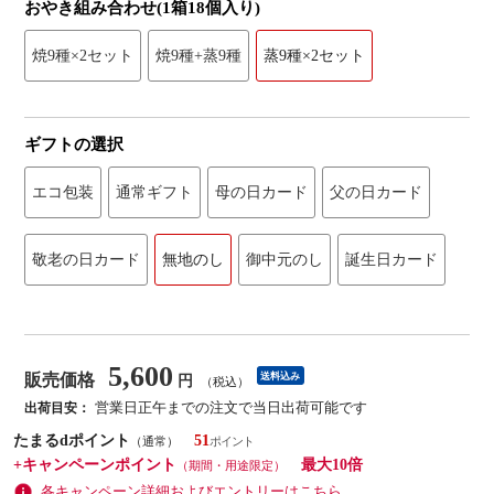
おやき組み合わせ(1箱18個入り)
焼9種×2セット
焼9種+蒸9種
蒸9種×2セット
ギフトの選択
エコ包装
通常ギフト
母の日カード
父の日カード
敬老の日カード
無地のし
御中元のし
誕生日カード
5,600
販売価格
送料込み
円
（税込）
営業日正午までの注文で当日出荷可能です
出荷目安：
たまるdポイント
51
（通常）
+キャンペーンポイント
最大10倍
（期間・用途限定）
各キャンペーン詳細およびエントリーはこちら