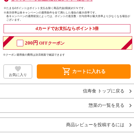
※たまるdポイントはポイント支払を除く商品代金(税抜)の1％です。
※
表示倍率は各キャンペーンの適用条件を全て満たした場合の最大倍率です。
各キャンペーンの適用状況によっては、ポイントの進呈数・付与倍率が最大倍率より少なくなる場合が
ございます。
dカードでお支払ならポイント3倍
200円
OFFクーポン
※クーポン適用後の費用は決済画面で確認できます
shopping_cart
カートに入れる
お気に入り
信寿食 トップに戻る
惣菜の一覧を見る
商品レビューを投稿するには