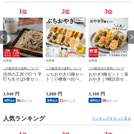
1
2
3
位
位
位
信寿食
信寿食
信寿食
この販売店の送料について
この販売店の送料について
この販売店の送料について
信州の工房で打つ 手
ぷちおやき15種セッ
おやき9種セット｜蒸
打ち生そば6食セット
ト｜15種食べ比べ｜
おやき｜9種詰合せ
｜送料無料｜エコ包
化粧箱入り｜送料無
（野沢菜・きのこ・
装
料
やさい・ポテト・あ
んこ・なす・切干大
3,940 円
3,880 円
3,300 円
4
根・にら・かぼち
36
35
30
送料込み
送料込み
送料込み
ゃ）｜エコ包装｜送
料無料
人気ランキング
ランキングをもっと見る