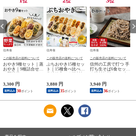
1
2
3
位
位
位
信寿食
信寿食
信寿食
この販売店の送料について
この販売店の送料について
この販売店の送料について
おやき9種セット｜蒸
ぷちおやき15種セッ
信州の工房で打つ 手
おやき｜9種詰合せ
ト｜15種食べ比べ｜
打ち生そば6食セット
（野沢菜・きのこ・
化粧箱入り｜送料無
｜送料無料｜エコ包
やさい・ポテト・あ
料
装
んこ・なす・切干大
3,300 円
3,880 円
3,940 円
3
根・にら・かぼち
30
35
36
送料込み
送料込み
送料込み
ゃ）｜エコ包装｜送
料無料