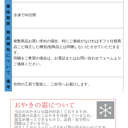
賞
味
冷凍で90日間
期
限
商
品
複数商品お買い求めの場合、特にご連絡がなければギフト仕様商
梱
品ごと独立した梱包(他商品とは同梱しない)とさせていただきま
包
す。
に
同梱をご希望の場合は、お電話またはお問い合わせフォームより
つ
ご連絡ください。
い
て
備
信州の工房で製造し、ご自宅へお届けします。
考