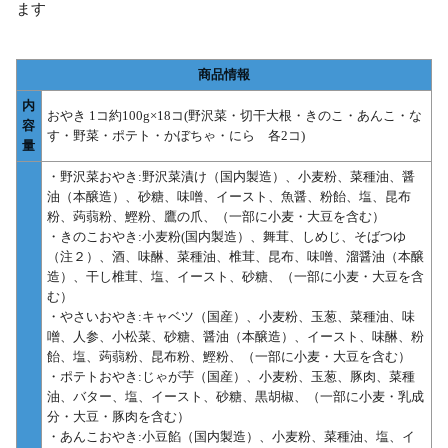
ます
商品情報
内
おやき 1コ約100g×18コ(野沢菜・切干大根・きのこ・あんこ・な
容
す・野菜・ポテト・かぼちゃ・にら 各2コ)
量
・野沢菜おやき:野沢菜漬け（国内製造）、小麦粉、菜種油、醤
油（本醸造）、砂糖、味噌、イースト、魚醤、粉飴、塩、昆布
粉、蒟蒻粉、鰹粉、鷹の爪、（一部に小麦・大豆を含む）
・きのこおやき:小麦粉(国内製造）、舞茸、しめじ、そばつゆ
（注２）、酒、味醂、菜種油、椎茸、昆布、味噌、溜醤油（本醸
造）、干し椎茸、塩、イースト、砂糖、（一部に小麦・大豆を含
む）
・やさいおやき:キャベツ（国産）、小麦粉、玉葱、菜種油、味
噌、人参、小松菜、砂糖、醤油（本醸造）、イースト、味醂、粉
飴、塩、蒟蒻粉、昆布粉、鰹粉、（一部に小麦・大豆を含む）
・ポテトおやき:じゃが芋（国産）、小麦粉、玉葱、豚肉、菜種
油、バター、塩、イースト、砂糖、黒胡椒、（一部に小麦・乳成
分・大豆・豚肉を含む）
・あんこおやき:小豆餡（国内製造）、小麦粉、菜種油、塩、イ