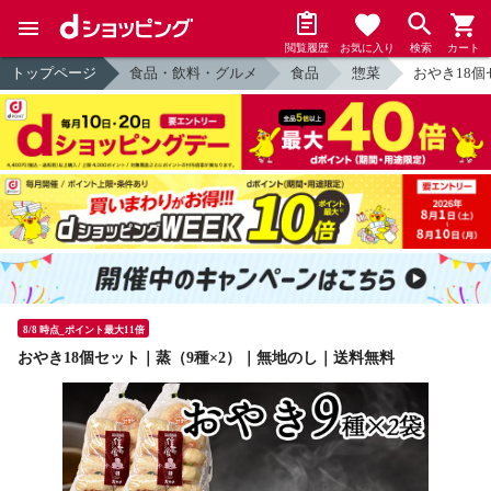
閲覧履歴
お気に入り
検索
カート
トップページ
食品・飲料・グルメ
食品
惣菜
おやき18
8/8 時点_ポイント最大11倍
おやき18個セット｜蒸（9種×2）｜無地のし｜送料無料