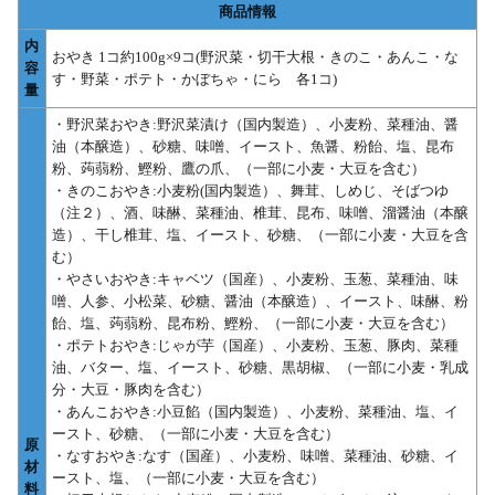
商品情報
内
おやき 1コ約100g×9コ(野沢菜・切干大根・きのこ・あんこ・な
容
す・野菜・ポテト・かぼちゃ・にら 各1コ)
量
・野沢菜おやき:野沢菜漬け（国内製造）、小麦粉、菜種油、醤
油（本醸造）、砂糖、味噌、イースト、魚醤、粉飴、塩、昆布
粉、蒟蒻粉、鰹粉、鷹の爪、（一部に小麦・大豆を含む）
・きのこおやき:小麦粉(国内製造）、舞茸、しめじ、そばつゆ
（注２）、酒、味醂、菜種油、椎茸、昆布、味噌、溜醤油（本醸
造）、干し椎茸、塩、イースト、砂糖、（一部に小麦・大豆を含
む）
・やさいおやき:キャベツ（国産）、小麦粉、玉葱、菜種油、味
噌、人参、小松菜、砂糖、醤油（本醸造）、イースト、味醂、粉
飴、塩、蒟蒻粉、昆布粉、鰹粉、（一部に小麦・大豆を含む）
・ポテトおやき:じゃが芋（国産）、小麦粉、玉葱、豚肉、菜種
油、バター、塩、イースト、砂糖、黒胡椒、（一部に小麦・乳成
分・大豆・豚肉を含む）
・あんこおやき:小豆餡（国内製造）、小麦粉、菜種油、塩、イ
ースト、砂糖、（一部に小麦・大豆を含む）
原
・なすおやき:なす（国産）、小麦粉、味噌、菜種油、砂糖、イ
材
ースト、塩、（一部に小麦・大豆を含む）
料