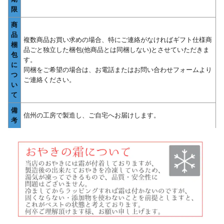
限
商
品
複数商品お買い求めの場合、特にご連絡がなければギフト仕様商
梱
品ごと独立した梱包(他商品とは同梱しない)とさせていただきま
包
す。
に
同梱をご希望の場合は、お電話またはお問い合わせフォームより
つ
ご連絡ください。
い
て
備
信州の工房で製造し、ご自宅へお届けします。
考