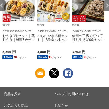
信寿食
信寿食
信寿食
この販売店の送料について
この販売店の送料について
この販売店の送料について
おやき9種セット｜蒸
ぷちおやき15種セッ
信州の工房で打つ 手
おやき｜9種詰合せ
ト｜15種食べ比べ｜
打ち生そば6食セット
（野沢菜・きのこ・
化粧箱入り｜送料無
｜送料無料｜エコ包
やさい・ポテト・あ
料
装
んこ・なす・切干大
3,300 円
3,880 円
3,940 円
3
根・にら・かぼち
30
35
36
送料込み
送料込み
送料込み
ゃ）｜エコ包装｜送
料無料
商品を探す
ヘルプ／お問い合わせ
お気に入り商品
お知らせ