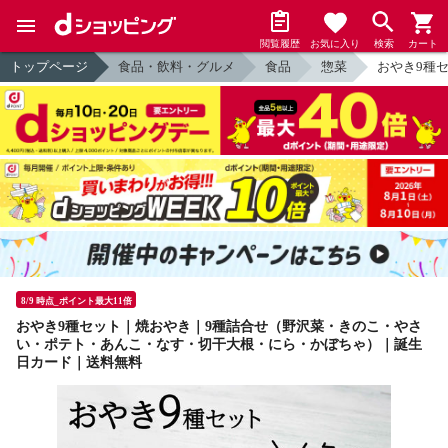
閲覧履歴
お気に入り
検索
カート
トップページ
食品・飲料・グルメ
食品
惣菜
おやき9種
8/9 時点_ポイント最大11倍
おやき9種セット｜焼おやき｜9種詰合せ（野沢菜・きのこ・やさ
い・ポテト・あんこ・なす・切干大根・にら・かぼちゃ）｜誕生
日カード｜送料無料