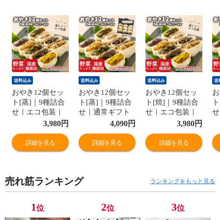
送料込み
送料込み
送料込み
送
おやき12個セッ
おやき12個セッ
おやき12個セッ
お
ト[蒸]｜9種詰合
ト[蒸]｜9種詰合
ト[焼]｜9種詰合
ト
せ｜エコ包装｜
せ｜通常ギフト
せ｜エコ包装｜
せ
送料無料
｜送料無料
送料無料
｜
3,980
円
4,090
円
3,980
円
詳細を見る
詳細を見る
詳細を見る
売れ筋ランキング
ランキングをもっと見る
1
2
3
位
位
位