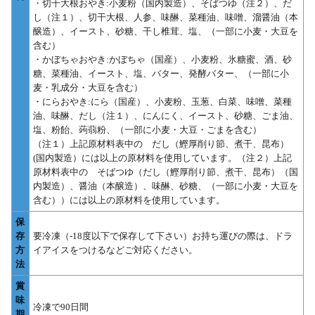
・切干大根おやき:小麦粉（国内製造）、そばつゆ（注２）、だ
し（注１）、切干大根、人参、味醂、菜種油、味噌、溜醤油（本
醸造）、イースト、砂糖、干し椎茸、塩、（一部に小麦・大豆を
含む）
・かぼちゃおやき:かぼちゃ（国産）、小麦粉、氷糖蜜、酒、砂
糖、菜種油、イースト、塩、バター、発酵バター、（一部に小
麦・乳成分・大豆を含む）
・にらおやき:にら（国産）、小麦粉、玉葱、白菜、味噌、菜種
油、味醂、だし（注１）、にんにく、イースト、砂糖、ごま油、
塩、粉飴、蒟蒻粉、（一部に小麦・大豆・ごまを含む）
（注１）上記原材料表中の だし（鰹厚削り節、煮干、昆布）
(国内製造）には以上の原材料を使用しています。（注２）上記
原材料表中の そばつゆ（だし（鰹厚削り節、煮干、昆布）（国
内製造）、醤油（本醸造）、味醂、砂糖、（一部に小麦・大豆を
含む））には以上の原材料を使用しています。
保
存
要冷凍（-18度以下で保存して下さい）お持ち運びの際は、ドラ
方
イアイスをつけるなどご対応ください。
法
賞
味
冷凍で90日間
期