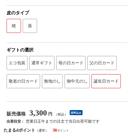
皮のタイプ
焼
蒸
ギフトの選択
エコ包装
通常ギフト
母の日カード
父の日カード
敬老の日カード
無地のし
御中元のし
誕生日カード
3,300
販売価格
送料込み
円
（税込）
営業日正午までの注文で当日出荷可能です
出荷目安：
たまるdポイント
30
（通常）