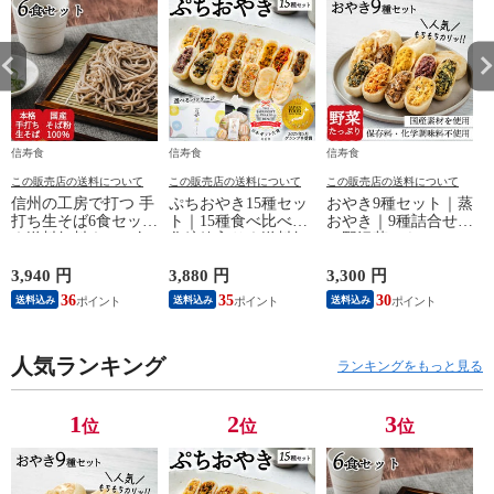
信寿食
信寿食
信寿食
この販売店の送料について
この販売店の送料について
この販売店の送料について
信州の工房で打つ 手
ぷちおやき15種セッ
おやき9種セット｜蒸
打ち生そば6食セット
ト｜15種食べ比べ｜
おやき｜9種詰合せ
｜送料無料｜エコ包
化粧箱入り｜送料無
（野沢菜・きのこ・
装
料
やさい・ポテト・あ
んこ・なす・切干大
3,940 円
3,880 円
3,300 円
4
根・にら・かぼち
36
35
30
送料込み
送料込み
送料込み
ゃ）｜エコ包装｜送
料無料
人気ランキング
ランキングをもっと見る
1
2
3
位
位
位