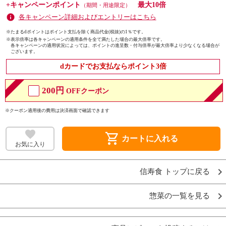
+キャンペーンポイント
最大10倍
（期間・用途限定）
各キャンペーン詳細およびエントリーはこちら
※たまるdポイントはポイント支払を除く商品代金(税抜)の1％です。
※
表示倍率は各キャンペーンの適用条件を全て満たした場合の最大倍率です。
各キャンペーンの適用状況によっては、ポイントの進呈数・付与倍率が最大倍率より少なくなる場合が
ございます。
dカードでお支払ならポイント3倍
200円
OFFクーポン
※クーポン適用後の費用は決済画面で確認できます
shopping_cart
カートに入れる
お気に入り
信寿食 トップに戻る
惣菜の一覧を見る