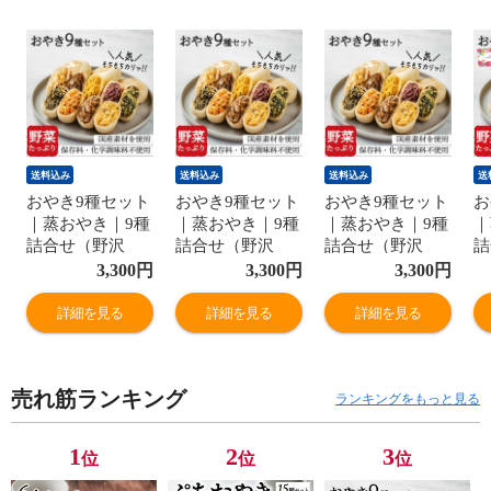
送料込み
送料込み
送料込み
送
おやき9種セット
おやき9種セット
おやき9種セット
お
｜蒸おやき｜9種
｜蒸おやき｜9種
｜蒸おやき｜9種
｜
詰合せ（野沢
詰合せ（野沢
詰合せ（野沢
詰
菜・きのこ・や
菜・きのこ・や
菜・きのこ・や
菜
3,300
円
3,300
円
3,300
円
さい・ポテト・
さい・ポテト・
さい・ポテト・
さ
あんこ・なす・
あんこ・なす・
あんこ・なす・
あ
詳細を見る
詳細を見る
詳細を見る
切干大根・に
切干大根・に
切干大根・に
切
ら・かぼちゃ）
ら・かぼちゃ）
ら・かぼちゃ）
ら
｜誕生日カード
｜エコ包装｜送
｜通常ギフト｜
｜
売れ筋ランキング
｜送料無料
料無料
送料無料
｜
ランキングをもっと見る
1
2
3
位
位
位