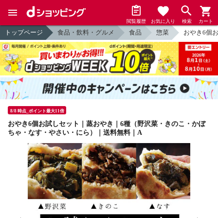
閲覧履歴
お気に入り
検索
カート
トップページ
食品・飲料・グルメ
食品
惣菜
おやき6個
8/8 時点_ポイント最大11倍
おやき6個お試しセット｜蒸おやき｜6種（野沢菜・きのこ・かぼ
ちゃ・なす・やさい・にら）｜送料無料｜A