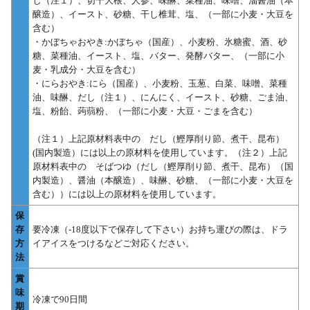
し（注１）、切干大根、人参、味醂、菜種油、味噌、溜醤油（本
醸造）、イースト、砂糖、干し椎茸、塩、（一部に小麦・大豆を
含む）
・かぼちゃおやき:かぼちゃ（国産）、小麦粉、氷糖蜜、酒、砂
糖、菜種油、イースト、塩、バター、発酵バター、（一部に小
麦・乳成分・大豆を含む）
・にらおやき:にら（国産）、小麦粉、玉葱、白菜、味噌、菜種
油、味醂、だし（注１）、にんにく、イースト、砂糖、ごま油、
塩、粉飴、蒟蒻粉、（一部に小麦・大豆・ごまを含む）
（注１）上記原材料表中の だし（鰹厚削り節、煮干、昆布）
(国内製造）には以上の原材料を使用しています。（注２）上記
原材料表中の そばつゆ（だし（鰹厚削り節、煮干、昆布）（国
内製造）、醤油（本醸造）、味醂、砂糖、（一部に小麦・大豆を
含む））には以上の原材料を使用しています。
保
存
要冷凍（-18度以下で保存して下さい）お持ち運びの際は、ドラ
方
イアイスをつけるなどご対応ください。
法
賞
味
冷凍で90日間
期