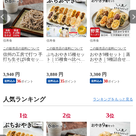
信寿食
信寿食
信寿食
この販売店の送料について
この販売店の送料について
この販売店の送料について
信州の工房で打つ 手
ぷちおやき15種セッ
おやき9種セット｜蒸
打ち生そば6食セット
ト｜15種食べ比べ｜
おやき｜9種詰合せ
｜送料無料｜エコ包
化粧箱入り｜送料無
（野沢菜・きのこ・
装
料
やさい・ポテト・あ
んこ・なす・切干大
3,940 円
3,880 円
3,300 円
4
根・にら・かぼち
36
35
30
送料込み
送料込み
送料込み
ゃ）｜エコ包装｜送
料無料
人気ランキング
ランキングをもっと見る
1
2
3
位
位
位