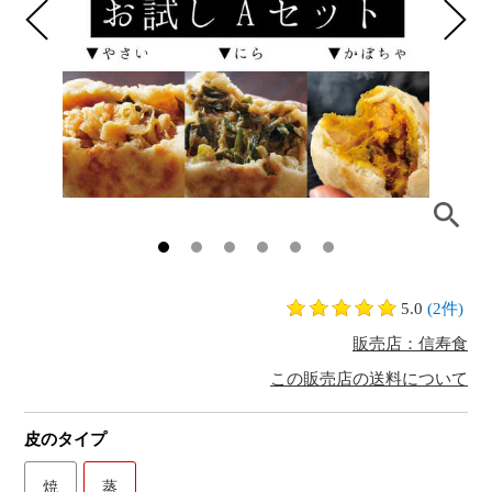
5.0
(2件)
販売店：信寿食
この販売店の送料について
皮のタイプ
焼
蒸