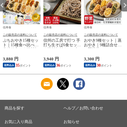
信寿食
信寿食
信寿食
この販売店の送料について
この販売店の送料について
この販売店の送料について
ぷちおやき15種セッ
信州の工房で打つ 手
おやき9種セット｜蒸
ト｜15種食べ比べ｜
打ち生そば6食セット
おやき｜9種詰合せ
化粧箱入り｜送料無
｜送料無料｜エコ包
（野沢菜・きのこ・
料
装
やさい・ポテト・あ
んこ・なす・切干大
3,880 円
3,940 円
3,300 円
4
根・にら・かぼち
35
36
30
送料込み
送料込み
送料込み
ゃ）｜エコ包装｜送
料無料
商品を探す
ヘルプ／お問い合わせ
お気に入り商品
お知らせ