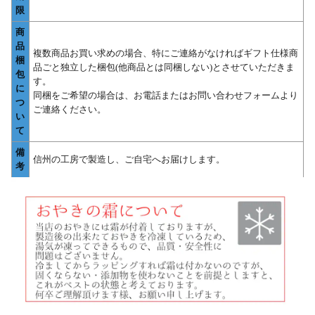
限
商
品
複数商品お買い求めの場合、特にご連絡がなければギフト仕様商
梱
品ごと独立した梱包(他商品とは同梱しない)とさせていただきま
包
す。
に
同梱をご希望の場合は、お電話またはお問い合わせフォームより
つ
ご連絡ください。
い
て
備
信州の工房で製造し、ご自宅へお届けします。
考