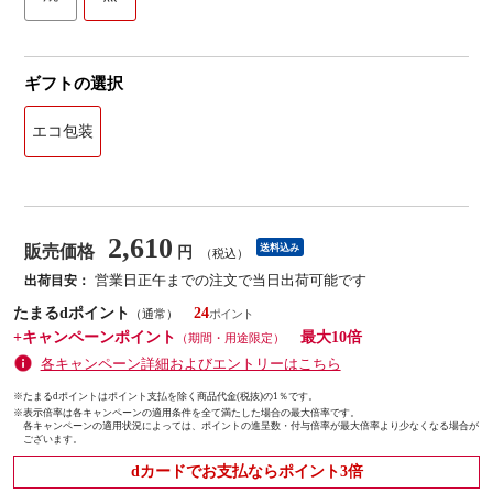
ギフトの選択
エコ包装
2,610
販売価格
送料込み
円
（税込）
営業日正午までの注文で当日出荷可能です
出荷目安：
たまるdポイント
24
（通常）
+キャンペーンポイント
最大10倍
（期間・用途限定）
各キャンペーン詳細およびエントリーはこちら
※たまるdポイントはポイント支払を除く商品代金(税抜)の1％です。
※
表示倍率は各キャンペーンの適用条件を全て満たした場合の最大倍率です。
各キャンペーンの適用状況によっては、ポイントの進呈数・付与倍率が最大倍率より少なくなる場合が
ございます。
dカードでお支払ならポイント3倍