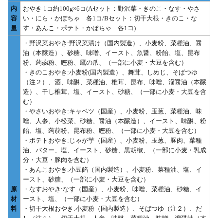
内
おやき 1コ約100g×6コ(Aセット：野沢菜・きのこ・なす・やさ
容
い・にら・かぼちゃ 各1コ/Bセット：切干大根・きのこ・な
量
す・あんこ・ポテト・かぼちゃ 各1コ)
・野沢菜おやき:野沢菜漬け（国内製造）、小麦粉、菜種油、醤
油（本醸造）、砂糖、味噌、イースト、魚醤、粉飴、塩、昆布
粉、蒟蒻粉、鰹粉、鷹の爪、（一部に小麦・大豆を含む）
・きのこおやき:小麦粉(国内製造）、舞茸、しめじ、そばつゆ
（注２）、酒、味醂、菜種油、椎茸、昆布、味噌、溜醤油（本醸
造）、干し椎茸、塩、イースト、砂糖、（一部に小麦・大豆を含
む）
・やさいおやき:キャベツ（国産）、小麦粉、玉葱、菜種油、味
噌、人参、小松菜、砂糖、醤油（本醸造）、イースト、味醂、粉
飴、塩、蒟蒻粉、昆布粉、鰹粉、（一部に小麦・大豆を含む）
・ポテトおやき:じゃが芋（国産）、小麦粉、玉葱、豚肉、菜種
油、バター、塩、イースト、砂糖、黒胡椒、（一部に小麦・乳成
分・大豆・豚肉を含む）
・あんこおやき:小豆餡（国内製造）、小麦粉、菜種油、塩、イ
ースト、砂糖、（一部に小麦・大豆を含む）
原
・なすおやき:なす（国産）、小麦粉、味噌、菜種油、砂糖、イ
材
ースト、塩、（一部に小麦・大豆を含む）
料
・切干大根おやき:小麦粉（国内製造）、そばつゆ（注２）、だ