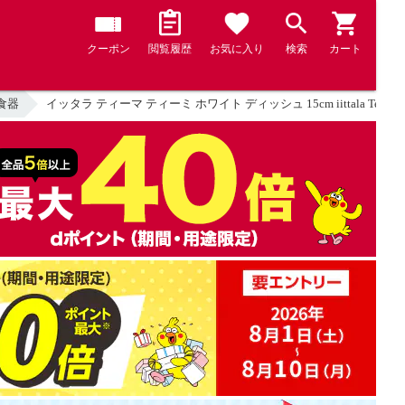
クーポン
閲覧履歴
お気に入り
検索
カート
食器
イッタラ ティーマ ティーミ ホワイト ディッシュ 15cm iittala Te