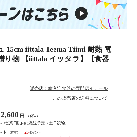
ittala Teema Tiimi 耐熱 電
物 【iittala イッタラ】【食器
販売店：輸入洋食器の専門店イデール
この販売店の送料について
2,600
円
（税込）
1～3営業日以内に発送予定（土日祝除）
ント
23
（通常）