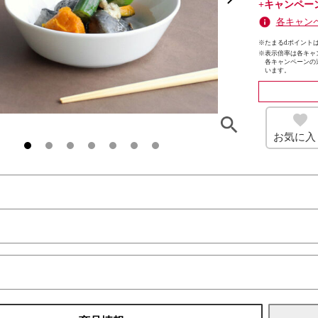
+キャンペー
各キャン
※たまるdポイントは
※
表示倍率は各キャ
各キャンペーンの
います。
お気に入