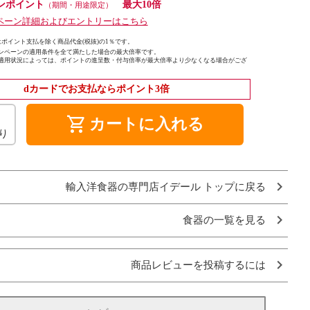
ンポイント
最大10倍
（期間・用途限定）
ペーン詳細およびエントリーはこちら
ポイント支払を除く商品代金(税抜)の1％です。
ンペーンの適用条件を全て満たした場合の最大倍率です。
適用状況によっては、ポイントの進呈数・付与倍率が最大倍率より少なくなる場合がござ
dカードでお支払ならポイント3倍
shopping_cart
カートに入れる
り
輸入洋食器の専門店イデール トップに戻る
食器の一覧を見る
商品レビューを投稿するには