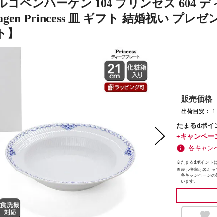
コペンハーゲン 104 プリンセス 604 ディ
nhagen Princess 皿 ギフト 結婚祝い 
ト】
販売価格
出荷目安：
たまるdポイ
+キャンペー
各キャン
※たまるdポイントは
※
表示倍率は各キャ
各キャンペーンの
います。