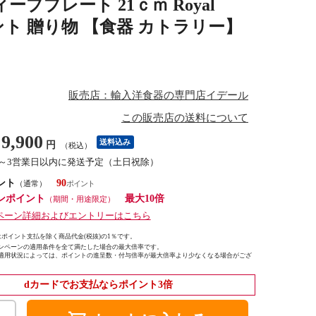
ーププレート 21ｃｍ Royal
プレゼント 贈り物 【食器 カトラリー】
販売店：輸入洋食器の専門店イデール
この販売店の送料について
9,900
送料込み
円
（税込）
1～3営業日以内に発送予定（土日祝除）
ント
90
（通常）
ンポイント
最大10倍
（期間・用途限定）
ペーン詳細およびエントリーはこちら
ポイント支払を除く商品代金(税抜)の1％です。
ンペーンの適用条件を全て満たした場合の最大倍率です。
適用状況によっては、ポイントの進呈数・付与倍率が最大倍率より少なくなる場合がござ
dカードでお支払ならポイント3倍