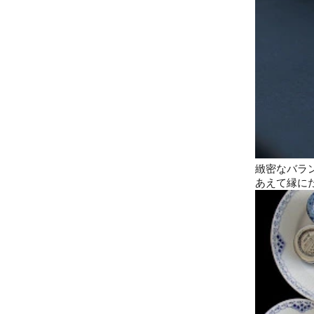
緻密なバラ
あえて縁に