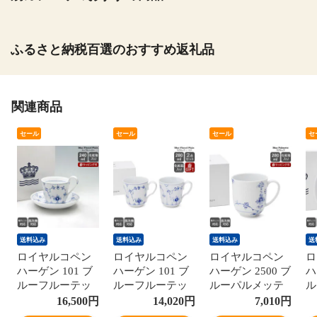
ふるさと納税百選のおすすめ返礼品
関連商品
セール
セール
セール
セ
送料込み
送料込み
送料込み
送
ロイヤルコペン
ロイヤルコペン
ロイヤルコペン
ロ
ハーゲン 101 ブ
ハーゲン 101 ブ
ハーゲン 2500 ブ
ハ
ルーフルーテッ
ルーフルーテッ
ルーパルメッテ
ル
ド・プレイン(プ
ド プレイン 027
497 マグカップ
6
16,500
円
14,020
円
7,010
円
レーンレース)
マグカップ Sサ
280ml Royal
26