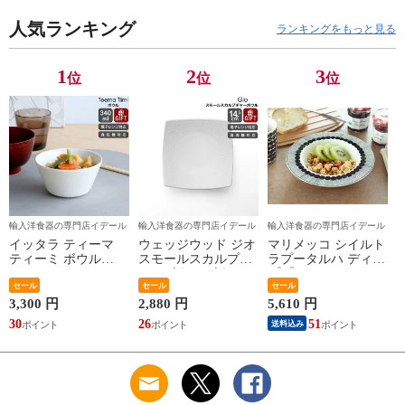
り物 【Marimekko マ
ー】【ギフト】
リメッコ】【食器 カ
人気ランキング
ランキングをもっと見る
トラリー】【ギフ
ト】
1
2
3
位
位
位
輸入洋食器の専門店イデール
輸入洋食器の専門店イデール
輸入洋食器の専門店イデール
イッタラ ティーマ
ウェッジウッド ジオ
マリメッコ シイルト
ティーミ ボウル
スモールスカルプチ
ラプータルハ ディー
340ml iittala Teema
ャーボウル ボウル
ププレート20cm ホワ
Tiimi 耐熱 電子レン
セール
ギフト 結婚祝い プ
セール
イト/ブラック
セール
ジ対応 ギフト 結婚
レゼント 贈り物
marimekko
3,300 円
2,880 円
5,610 円
祝い プレゼント 贈
【食器 カトラリー】
SIIRTOLAPUUTARHA
30
26
51
送料込み
り物 【iittala イッタ
【ギフト】
パスタプレート 結婚
ラ】【食器 カトラリ
祝い プレゼント 贈
ー】【ギフト】
り物 【Marimekko マ
リメッコ】【食器 カ
トラリー】【ギフ
ト】