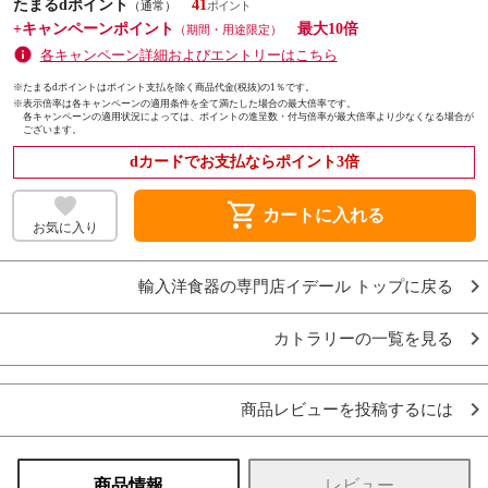
たまるdポイント
41
（通常）
+キャンペーンポイント
最大10倍
（期間・用途限定）
各キャンペーン詳細およびエントリーはこちら
※たまるdポイントはポイント支払を除く商品代金(税抜)の1％です。
※
表示倍率は各キャンペーンの適用条件を全て満たした場合の最大倍率です。
各キャンペーンの適用状況によっては、ポイントの進呈数・付与倍率が最大倍率より少なくなる場合が
ございます。
dカードでお支払ならポイント3倍
shopping_cart
カートに入れる
お気に入り
輸入洋食器の専門店イデール トップに戻る
カトラリーの一覧を見る
商品レビューを投稿するには
商品情報
レビュー