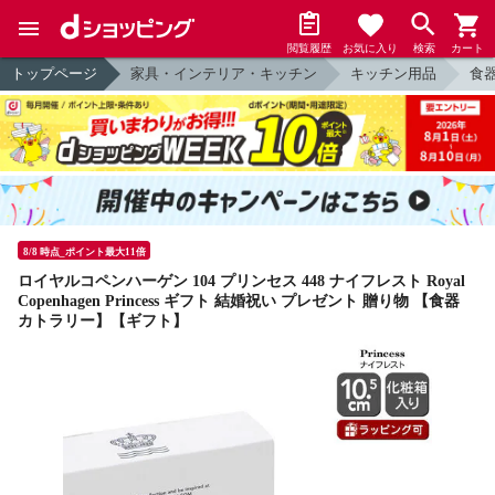
閲覧履歴
お気に入り
検索
カート
トップページ
家具・インテリア・キッチン
キッチン用品
食
8/8 時点_ポイント最大11倍
ロイヤルコペンハーゲン 104 プリンセス 448 ナイフレスト Royal
Copenhagen Princess ギフト 結婚祝い プレゼント 贈り物 【食器
カトラリー】【ギフト】