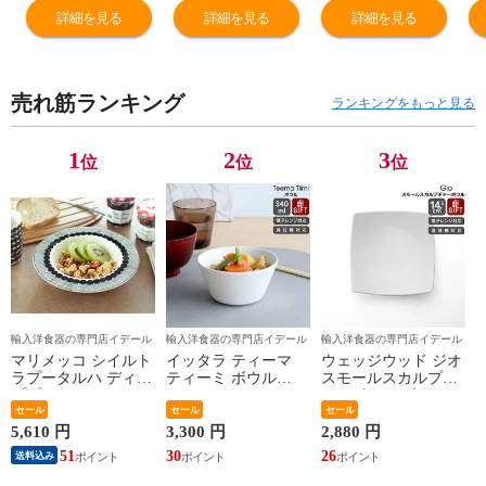
092 カップ＆ソ
イズ ペア 280ml
Copenhagen Blue
Co
詳細を見る
詳細を見る
詳細を見る
ーサー ハイハン
Royal
Palmette ギフト
P
ドル ギフト 結婚
Copenhagen Blue
結婚祝い プレゼ
ト
祝い プレゼント
Fluted Plain マグ
ント 贈り物 【食
ゼ
売れ筋ランキング
贈り物 【食器 カ
セット ギフト 結
器 カトラリー】
【
ランキングをもっと見る
トラリー】【ギ
婚祝い プレゼン
【ギフト】
ー
フト】
ト 贈り物 食器セ
1
2
3
位
位
位
ット ギフトセッ
ト 【食器 カトラ
リー】【ギフ
ト】
輸入洋食器の専門店イデール
輸入洋食器の専門店イデール
輸入洋食器の専門店イデール
マリメッコ シイルト
イッタラ ティーマ
ウェッジウッド ジオ
ラプータルハ ディー
ティーミ ボウル
スモールスカルプチ
ププレート20cm ホワ
340ml iittala Teema
ャーボウル ボウル
イト/ブラック
セール
Tiimi 耐熱 電子レン
セール
ギフト 結婚祝い プ
セール
marimekko
ジ対応 ギフト 結婚
レゼント 贈り物
5,610 円
3,300 円
2,880 円
SIIRTOLAPUUTARHA
祝い プレゼント 贈
【食器 カトラリー】
51
30
26
送料込み
パスタプレート 結婚
り物 【iittala イッタ
【ギフト】
祝い プレゼント 贈
ラ】【食器 カトラリ