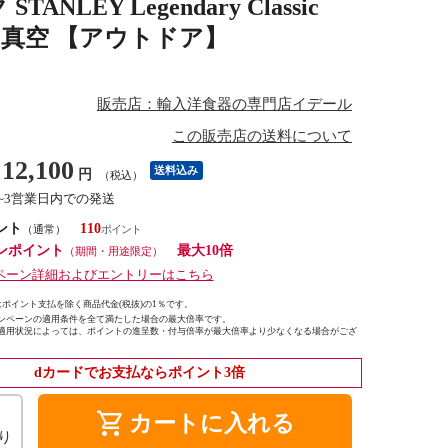
EY Legendary Classic
冷 水筒 真空 【アウトドア】
販売店：輸入洋食器の専門店イデール
この販売店の送料について
12,100
送料込み
円
（税込）
1~3営業日内での発送
ント
110
（通常）
ンポイント
最大10倍
（期間・用途限定）
ペーン詳細およびエントリーはこちら
ポイント支払を除く商品代金(税抜)の1％です。
ンペーンの適用条件を全て満たした場合の最大倍率です。
適用状況によっては、ポイントの進呈数・付与倍率が最大倍率より少なくなる場合がござ
dカードでお支払ならポイント3倍
shopping_cart
カートに入れる
り