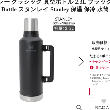
 クラシック 真空ボトル 2.3L ブラック STANL
m Bottle スタンレイ Stanley 保温 保
販売価格
出荷目安：
たまるdポイ
+キャンペー
各キャン
※たまるdポイントは
※
表示倍率は各キャ
各キャンペーンの
います。
お気に入