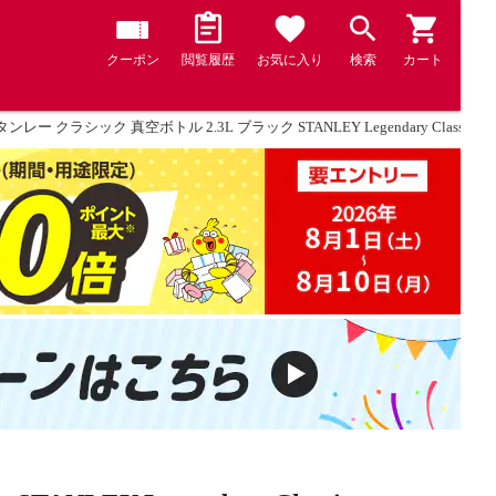
クーポン
閲覧履歴
お気に入り
検索
カート
ンレー クラシック 真空ボトル 2.3L ブラック STANLEY Legendary Classic V