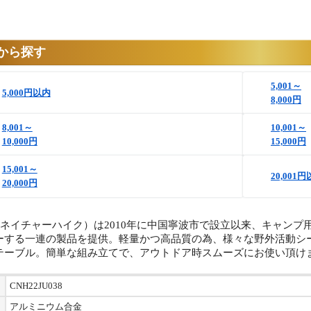
から探す
5,001～
5,000円以内
8,000円
8,001～
10,001～
10,000円
15,000円
15,001～
20,001
20,000円
hike（ネイチャーハイク）は2010年に中国寧波市で設立以来、キ
ーする一連の製品を提供。軽量かつ高品質の為、様々な野外活動シ
テーブル。簡単な組み立てで、アウトドア時スムーズにお使い頂け
CNH22JU038
アルミニウム合金