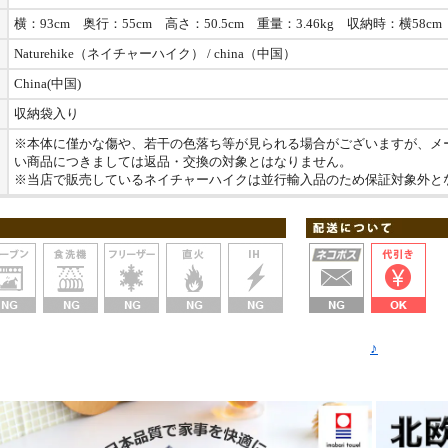
横：93cm 奥行：55cm 高さ：50.5cm 重量：3.46kg 収納時：横58cm
Naturehike（ネイチャーハイク） / china（中国）
China(中国)
収納袋入り
※本体に僅かな傷や、若干の色落ち等が見られる場合がございますが、メ
い商品につきましては返品・交換の対象とはなりません。
※当店で販売しているネイチャーハイクは並行輸入品のため保証対象外と
♪