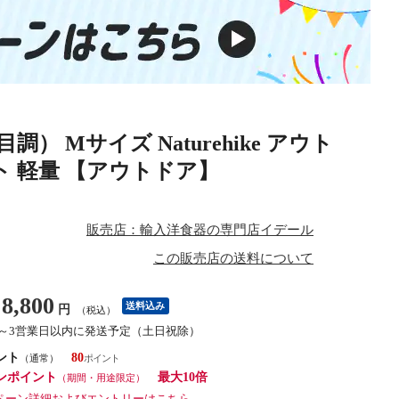
Mサイズ Naturehike アウト
ト 軽量 【アウトドア】
販売店：輸入洋食器の専門店イデール
この販売店の送料について
8,800
送料込み
円
（税込）
1～3営業日以内に発送予定（土日祝除）
ント
80
（通常）
ンポイント
最大10倍
（期間・用途限定）
ペーン詳細およびエントリーはこちら