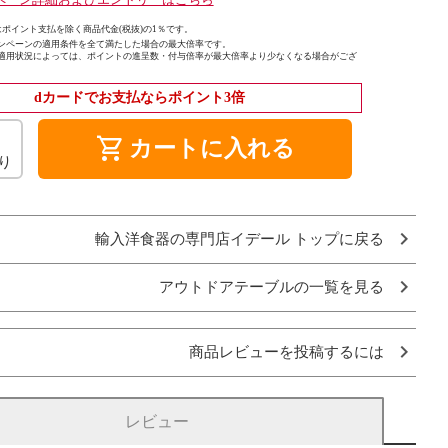
ポイント支払を除く商品代金(税抜)の1％です。
ンペーンの適用条件を全て満たした場合の最大倍率です。
適用状況によっては、ポイントの進呈数・付与倍率が最大倍率より少なくなる場合がござ
dカードでお支払ならポイント3倍
shopping_cart
カートに入れる
り
輸入洋食器の専門店イデール トップに戻る
アウトドアテーブルの一覧を見る
商品レビューを投稿するには
レビュー