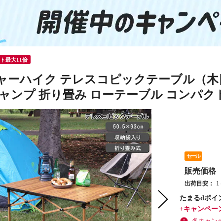
ント最大11倍
ーハイク テレスコピックテーブル（木目調） 
キャンプ 折り畳み ローテーブル コンパク
セール
販売価格
出荷目安：
たまるdポイ
+キャンペー
各キャン