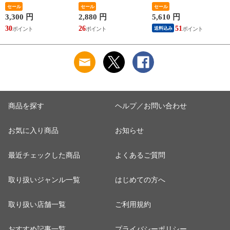
Tiimi 耐熱 電子レン
セール
ギフト 結婚祝い プ
セール
イト/ブラック
セール
ジ対応 ギフト 結婚
レゼント 贈り物
marimekko
3,300 円
2,880 円
5,610 円
祝い プレゼント 贈
【食器 カトラリー】
SIIRTOLAPUUTARHA
30
26
51
送料込み
り物 【iittala イッタ
【ギフト】
パスタプレート 結婚
ラ】【食器 カトラリ
祝い プレゼント 贈
ー】【ギフト】
り物 【Marimekko マ
リメッコ】【食器 カ
トラリー】【ギフ
ト】
商品を探す
ヘルプ／お問い合わせ
お気に入り商品
お知らせ
最近チェックした商品
よくあるご質問
取り扱いジャンル一覧
はじめての方へ
取り扱い店舗一覧
ご利用規約
おすすめ記事一覧
プライバシーポリシー