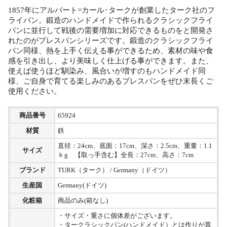
1857年にアルバート=カール･タークが創業したターク社のフ
ライパン。鍛造のハンドメイドで作られるクラシックフライ
パンに並行して戦後の需要増加に対応できるものをと開発さ
れたのがプレスパンシリーズです。鍛造のクラシックフライ
パン同様、熱を上手く伝える事ができるため、素材の味や食
感を引き出し、より美味しく仕上げる事ができます。また、
使えば使うほど馴染み、風合いが増すのもハンドメイド同
様、ご自身で育てる楽しみのあるプレスパンをぜひ末長くご
使用ください。
商品番号
65924
材質
鉄
直径：24cm、底面：17cm、深さ：2.5cm、重量：1.1
サイズ
ｋg 【取っ手含む】全長：27cm、高さ：7cm
ブランド
TURK（ターク） / Germany（ドイツ）
生産国
Germany(ドイツ)
化粧箱
商品のみ(箱なし)
・サイズ・重さに個体差がございます。
・タークラシックパン(ハンドメイド）とは作りが異