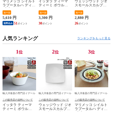
マリメッコ シイルト
イッタラ ティーマ
ウェッジウッド ジオ
ラプータルハ ディー
ティーミ ボウル
スモールスカルプチ
ププレート20cm ホワ
340ml iittala Teema
ャーボウル ボウル
イト/ブラック
セール
Tiimi 耐熱 電子レン
セール
ギフト 結婚祝い プ
セール
marimekko
ジ対応 ギフト 結婚
レゼント 贈り物
5,610 円
3,300 円
2,880 円
SIIRTOLAPUUTARHA
祝い プレゼント 贈
【食器 カトラリー】
51
30
26
送料込み
パスタプレート 結婚
り物 【iittala イッタ
【ギフト】
祝い プレゼント 贈
ラ】【食器 カトラリ
り物 【Marimekko マ
ー】【ギフト】
リメッコ】【食器 カ
人気ランキング
ランキングをもっと見る
トラリー】【ギフ
ト】
1
2
3
位
位
位
輸入洋食器の専門店イデール
輸入洋食器の専門店イデール
輸入洋食器の専門店イデール
この販売店の送料について
この販売店の送料について
この販売店の送料について
イッタラ ティーマ
ウェッジウッド ジオ
マリメッコ シイルト
ティーミ ボウル
スモールスカルプチ
ラプータルハ ディー
340ml iittala Teema
ャーボウル ボウル
ププレート20cm ホワ