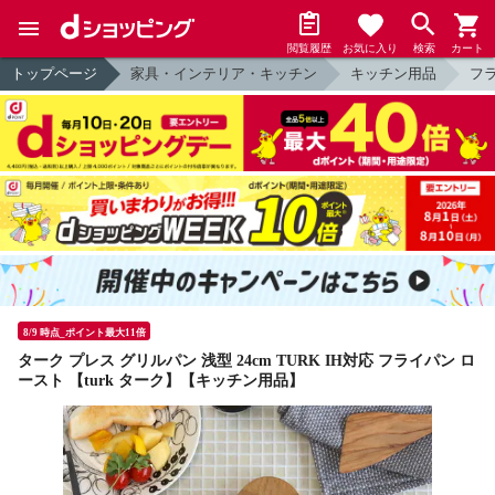
閲覧履歴
お気に入り
検索
カート
トップページ
家具・インテリア・キッチン
キッチン用品
フ
8/9 時点_ポイント最大11倍
ターク プレス グリルパン 浅型 24cm TURK IH対応 フライパン ロ
ースト 【turk ターク】【キッチン用品】