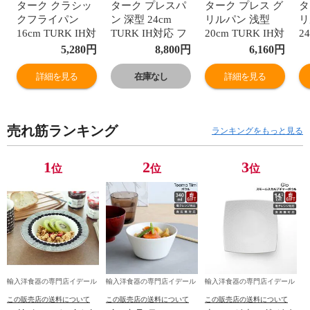
ターク クラシッ
ターク プレスパ
ターク プレス グ
タ
クフライパン
ン 深型 24cm
リルパン 浅型
リ
16cm TURK IH対
TURK IH対応 フ
20cm TURK IH対
2
応 【turk ター
ライパン ロース
応 フライパン ロ
応
5,280
円
8,800
円
6,160
円
ク】【キッチン
ト 【turk ター
ースト 【turk タ
ー
用品】
ク】【キッチン
ーク】【キッチ
ー
詳細を見る
在庫なし
詳細を見る
用品】
ン用品】
ン
売れ筋ランキング
ランキングをもっと見る
1
2
3
位
位
位
輸入洋食器の専門店イデール
輸入洋食器の専門店イデール
輸入洋食器の専門店イデール
この販売店の送料について
この販売店の送料について
この販売店の送料について