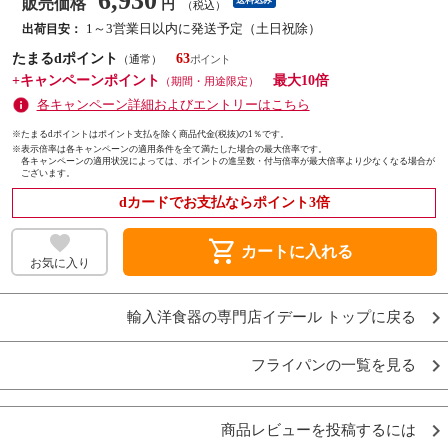
6,930
販売価格
送料込み
円
（税込）
1～3営業日以内に発送予定（土日祝除）
出荷目安：
たまるdポイント
63
（通常）
+キャンペーンポイント
最大10倍
（期間・用途限定）
各キャンペーン詳細およびエントリーはこちら
※たまるdポイントはポイント支払を除く商品代金(税抜)の1％です。
※
表示倍率は各キャンペーンの適用条件を全て満たした場合の最大倍率です。
各キャンペーンの適用状況によっては、ポイントの進呈数・付与倍率が最大倍率より少なくなる場合が
ございます。
dカードでお支払ならポイント3倍
shopping_cart
カートに入れる
お気に入り
輸入洋食器の専門店イデール トップに戻る
フライパンの一覧を見る
商品レビューを投稿するには