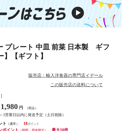
ルー プレート 中皿 前菜 日本製 ギフ
リー】【ギフト】
販売店：輸入洋食器の専門店イデール
この販売店の送料について
し］
1,980
円
（税込）
1～3営業日以内に発送予定（土日祝除）
ント
18
（通常）
ンポイント
最大10倍
（期間・用途限定）