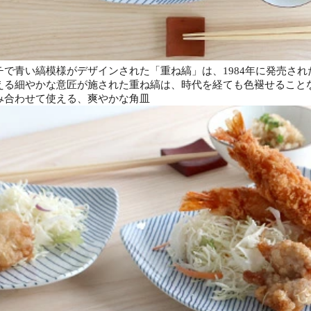
チで青い縞模様がデザインされた「重ね縞」は、1984年に発売さ
える細やかな意匠が施された重ね縞は、時代を経ても色褪せること
み合わせて使える、爽やかな角皿