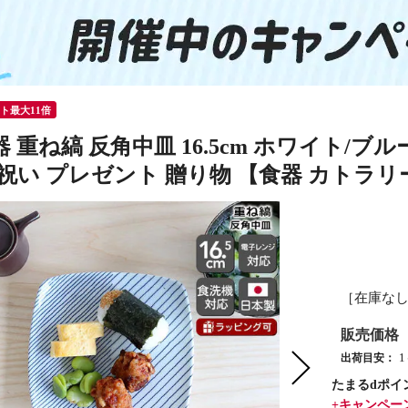
ント最大11倍
 重ね縞 反角中皿 16.5cm ホワイト/ブ
婚祝い プレゼント 贈り物 【食器 カトラ
［在庫な
販売価格
出荷目安：
たまるdポイ
+キャンペー