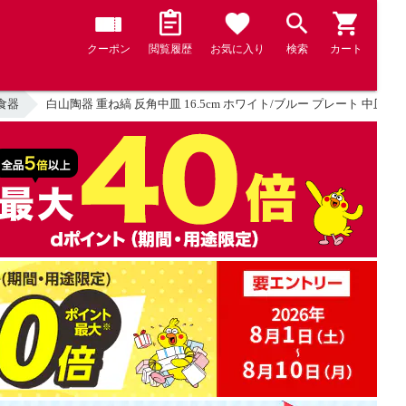
クーポン
閲覧履歴
お気に入り
検索
カート
食器
白山陶器 重ね縞 反角中皿 16.5cm ホワイト/ブルー プレート 中