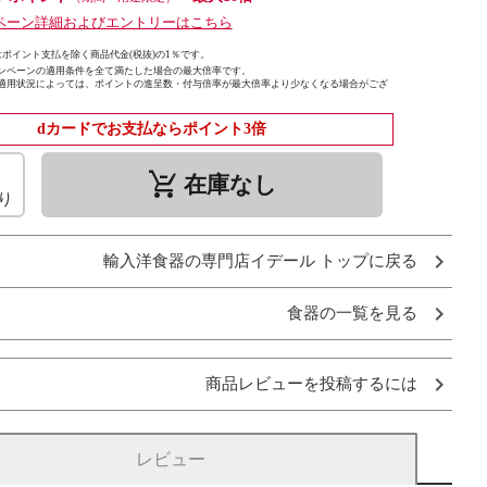
ペーン詳細およびエントリーはこちら
ポイント支払を除く商品代金(税抜)の1％です。
ンペーンの適用条件を全て満たした場合の最大倍率です。
適用状況によっては、ポイントの進呈数・付与倍率が最大倍率より少なくなる場合がござ
dカードでお支払ならポイント3倍
remove_shopping_cart
在庫なし
り
輸入洋食器の専門店イデール トップに戻る
食器の一覧を見る
商品レビューを投稿するには
レビュー