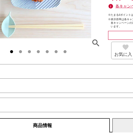
各キャン
※たまるdポイントは
※
表示倍率は各キャ
各キャンペーンの
います。
お気に入
商品情報