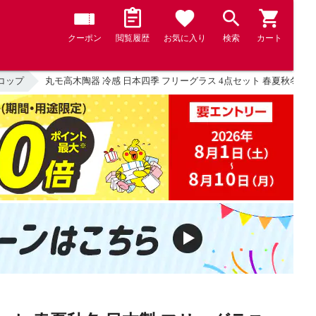
クーポン
閲覧履歴
お気に入り
検索
カート
コップ
丸モ高木陶器 冷感 日本四季 フリーグラス 4点セット 春夏秋冬 