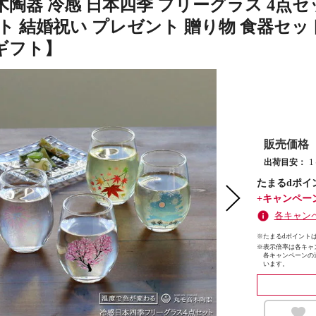
木陶器 冷感 日本四季 フリーグラス 4点セ
フト 結婚祝い プレゼント 贈り物 食器セッ
ギフト】
販売価格
出荷目安：
たまるdポイ
+キャンペー
各キャン
※たまるdポイントは
※
表示倍率は各キャ
各キャンペーンの
います。