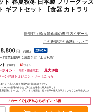
ット 春夏秋冬 日本製 フリーグラス
ト ギフトセット 【食器 カトラリ
販売店：輸入洋食器の専門店イデール
この販売店の送料について
8,800
送料込み
円
（税込）
1～3営業日以内に発送予定（土日祝除）
ント
80
（通常）
ンポイント
最大10倍
（期間・用途限定）
ペーン詳細およびエントリーはこちら
ポイント支払を除く商品代金(税抜)の1％です。
ンペーンの適用条件を全て満たした場合の最大倍率です。
適用状況によっては、ポイントの進呈数・付与倍率が最大倍率より少なくなる場合がござ
dカードでお支払ならポイント3倍