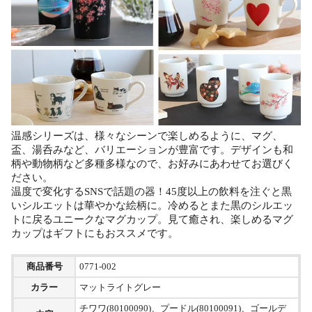
温感シリーズは、様々なシーンで楽しめるように、マグ、
盃、湯呑みなど、バリエーションが豊富です。デザインも和
柄や動物柄など多種多様なので、お好みにあわせてお選びく
ださい。
温度で変化するSNSで話題の器！45度以上の飲料を注ぐと黒
いシルエットは華やかな絵柄に。冷めるとまた黒のシルエッ
トに戻るユニークなマグカップ。見て癒され、楽しめるマグ
カップはギフトにもおススメです。
商品番号
0771-002
カラー
マットライトグレー
チワワ(80100090)、プードル(80100091)、ゴールデ