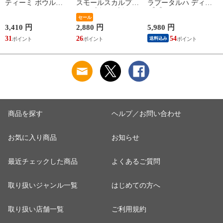
ティーミ ボウル
スモールスカルプチ
ラプータルハ ディー
340ml iittala Teema
ャーボウル ボウル
ププレート20cm ホワ
Tiimi 耐熱 電子レン
ギフト 結婚祝い プ
セール
イト/ブラック
ジ対応 ギフト 結婚
レゼント 贈り物
marimekko
3,410 円
2,880 円
5,980 円
祝い プレゼント 贈
【食器 カトラリー】
SIIRTOLAPUUTARHA
31
26
54
送料込み
り物 【iittala イッタ
【ギフト】
パスタプレート 結婚
ラ】【食器 カトラリ
祝い プレゼント 贈
ー】【ギフト】
り物 【Marimekko マ
リメッコ】【食器 カ
トラリー】【ギフ
ト】
商品を探す
ヘルプ／お問い合わせ
お気に入り商品
お知らせ
最近チェックした商品
よくあるご質問
取り扱いジャンル一覧
はじめての方へ
取り扱い店舗一覧
ご利用規約