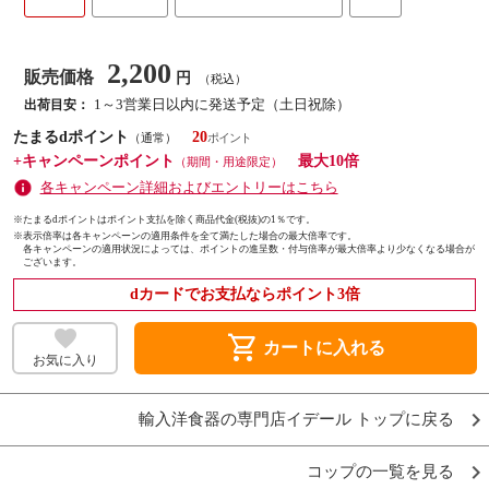
2,200
販売価格
円
（税込）
1～3営業日以内に発送予定（土日祝除）
出荷目安：
たまるdポイント
20
（通常）
+キャンペーンポイント
最大10倍
（期間・用途限定）
各キャンペーン詳細およびエントリーはこちら
※たまるdポイントはポイント支払を除く商品代金(税抜)の1％です。
※
表示倍率は各キャンペーンの適用条件を全て満たした場合の最大倍率です。
各キャンペーンの適用状況によっては、ポイントの進呈数・付与倍率が最大倍率より少なくなる場合が
ございます。
dカードでお支払ならポイント3倍
shopping_cart
カートに入れる
お気に入り
輸入洋食器の専門店イデール トップに戻る
コップの一覧を見る