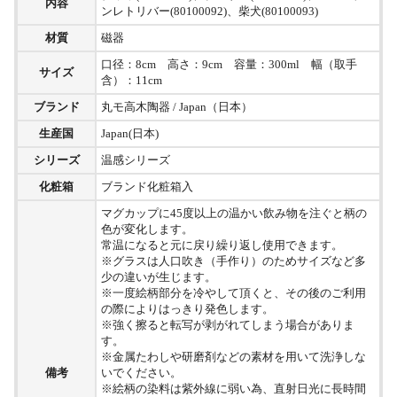
内容
ンレトリバー(80100092)、柴犬(80100093)
材質
磁器
口径：8cm 高さ：9cm 容量：300ml 幅（取手
サイズ
含）：11cm
ブランド
丸モ高木陶器 / Japan（日本）
生産国
Japan(日本)
シリーズ
温感シリーズ
化粧箱
ブランド化粧箱入
マグカップに45度以上の温かい飲み物を注ぐと柄の
色が変化します。
常温になると元に戻り繰り返し使用できます。
※グラスは人口吹き（手作り）のためサイズなど多
少の違いが生じます。
※一度絵柄部分を冷やして頂くと、その後のご利用
の際によりはっきり発色します。
※強く擦ると転写が剥がれてしまう場合がありま
す。
※金属たわしや研磨剤などの素材を用いて洗浄しな
備考
いでください。
※絵柄の染料は紫外線に弱い為、直射日光に長時間