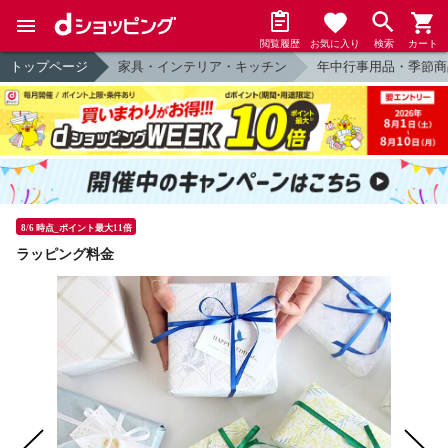
閲覧履歴
お気に入り
検索
カート
トップページ
家具・インテリア・キッチン
年中行事用品・季節商
8/6 時点_ポイント最大11倍
ラッピング料金