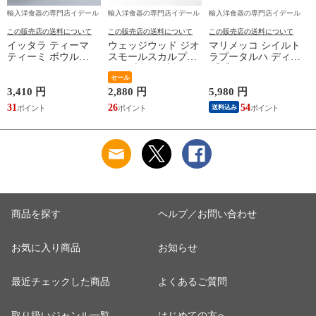
輸入洋食器の専門店イデール
輸入洋食器の専門店イデール
輸入洋食器の専門店イデール
この販売店の送料について
この販売店の送料について
この販売店の送料について
イッタラ ティーマ
ウェッジウッド ジオ
マリメッコ シイルト
ティーミ ボウル
スモールスカルプチ
ラプータルハ ディー
340ml iittala Teema
ャーボウル ボウル
ププレート20cm ホワ
Tiimi 耐熱 電子レン
ギフト 結婚祝い プ
セール
イト/ブラック
ジ対応 ギフト 結婚
レゼント 贈り物
marimekko
3,410 円
2,880 円
5,980 円
祝い プレゼント 贈
【食器 カトラリー】
SIIRTOLAPUUTARHA
31
26
54
送料込み
り物 【iittala イッタ
【ギフト】
パスタプレート 結婚
ラ】【食器 カトラリ
祝い プレゼント 贈
ー】【ギフト】
り物 【Marimekko マ
リメッコ】【食器 カ
トラリー】【ギフ
ト】
商品を探す
ヘルプ／お問い合わせ
お気に入り商品
お知らせ
最近チェックした商品
よくあるご質問
取り扱いジャンル一覧
はじめての方へ