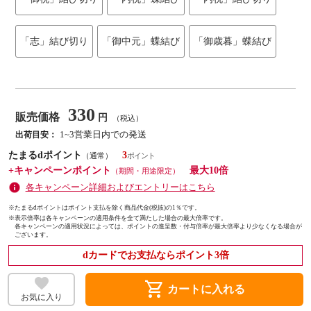
「志」結び切り
「御中元」蝶結び
「御歳暮」蝶結び
330
販売価格
円
（税込）
1~3営業日内での発送
出荷目安：
たまるdポイント
3
（通常）
+キャンペーンポイント
最大10倍
（期間・用途限定）
各キャンペーン詳細およびエントリーはこちら
※たまるdポイントはポイント支払を除く商品代金(税抜)の1％です。
※
表示倍率は各キャンペーンの適用条件を全て満たした場合の最大倍率です。
各キャンペーンの適用状況によっては、ポイントの進呈数・付与倍率が最大倍率より少なくなる場合が
ございます。
dカードでお支払ならポイント3倍
shopping_cart
カートに入れる
お気に入り