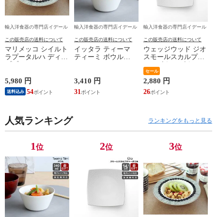
輸入洋食器の専門店イデール
輸入洋食器の専門店イデール
輸入洋食器の専門店イデール
この販売店の送料について
この販売店の送料について
この販売店の送料について
マリメッコ シイルト
イッタラ ティーマ
ウェッジウッド ジオ
ラプータルハ ディー
ティーミ ボウル
スモールスカルプチ
ププレート20cm ホワ
340ml iittala Teema
ャーボウル ボウル
イト/ブラック
Tiimi 耐熱 電子レン
ギフト 結婚祝い プ
セール
marimekko
ジ対応 ギフト 結婚
レゼント 贈り物
5,980 円
3,410 円
2,880 円
SIIRTOLAPUUTARHA
祝い プレゼント 贈
【食器 カトラリー】
54
31
26
送料込み
パスタプレート 結婚
り物 【iittala イッタ
【ギフト】
祝い プレゼント 贈
ラ】【食器 カトラリ
り物 【Marimekko マ
ー】【ギフト】
リメッコ】【食器 カ
人気ランキング
ランキングをもっと見る
トラリー】【ギフ
ト】
1
2
3
位
位
位