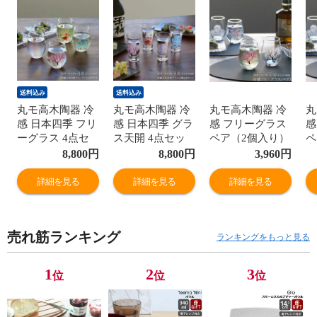
送料込み
送料込み
丸モ高木陶器 冷
丸モ高木陶器 冷
丸モ高木陶器 冷
丸
感 日本四季 フリ
感 日本四季 グラ
感 フリーグラス
感
ーグラス 4点セ
ス天開 4点セッ
ペア（2個入り）
ペ
ット 春夏秋冬 日
ト 日本酒 春夏秋
セット 日本製 ギ
セ
8,800
円
8,800
円
3,960
円
本製 フリーグラ
冬 日本製 グラス
フト 結婚祝い プ
フ
ス揃 ギフト 結婚
天開揃 ギフト 結
レゼント 贈り物
レ
詳細を見る
詳細を見る
詳細を見る
祝い プレゼント
婚祝い プレゼン
食器セット ギフ
食
贈り物 食器セッ
ト 贈り物 食器セ
トセット 【食器
ト
ト ギフトセット
ット ギフトセッ
カトラリー】
カ
売れ筋ランキング
【食器 カトラリ
ト 【食器 カトラ
【ギフト】
【
ランキングをもっと見る
ー】【ギフト】
リー】【ギフ
ト】
1
2
3
位
位
位