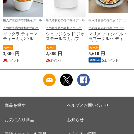
輸入洋食器の専門店イデール
輸入洋食器の専門店イデール
輸入洋食器の専門店イデール
この販売店の送料について
この販売店の送料について
この販売店の送料について
イッタラ ティーマ
ウェッジウッド ジオ
マリメッコ シイルト
ティーミ ボウル
スモールスカルプチ
ラプータルハ ディー
340ml iittala Teema
ャーボウル ボウル
ププレート20cm ホワ
Tiimi 耐熱 電子レン
セール
ギフト 結婚祝い プ
セール
イト/ブラック
セール
ジ対応 ギフト 結婚
レゼント 贈り物
marimekko
3,300 円
2,880 円
5,610 円
祝い プレゼント 贈
【食器 カトラリー】
SIIRTOLAPUUTARHA
30
26
51
送料込み
り物 【iittala イッタ
【ギフト】
パスタプレート 結婚
ラ】【食器 カトラリ
祝い プレゼント 贈
ー】【ギフト】
り物 【Marimekko マ
リメッコ】【食器 カ
トラリー】【ギフ
ト】
商品を探す
ヘルプ／お問い合わせ
お気に入り商品
お知らせ