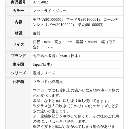
商品番号
0771-002
カラー
マットライトグレー
チワワ(80100090)、プードル(80100091)、ゴールデ
内容
ンレトリバー(80100092)、柴犬(80100093)
材質
磁器
口径：8cm 高さ：9cm 容量：300ml 幅（取手
サイズ
含）：11cm
ブランド
丸モ高木陶器 / Japan（日本）
生産国
Japan(日本)
シリーズ
温感シリーズ
化粧箱
ブランド化粧箱入
マグカップに45度以上の温かい飲み物を注ぐと柄の
色が変化します。
常温になると元に戻り繰り返し使用できます。
※グラスは人口吹き（手作り）のためサイズなど多
少の違いが生じます。
※一度絵柄部分を冷やして頂くと、その後のご利用
の際によりはっきり発色します。
※強く擦ると転写が剥がれてしまう場合がありま