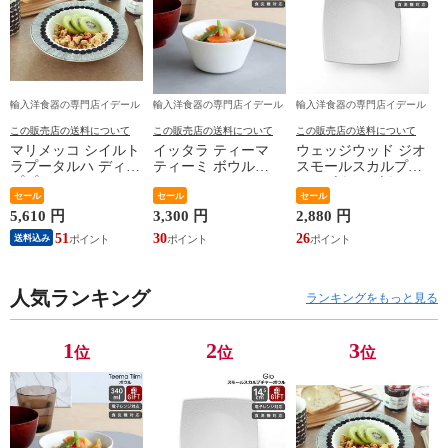
輸入洋食器の専門店イデール
輸入洋食器の専門店イデール
輸入洋食器の専門店イデール
この販売店の送料について
この販売店の送料について
この販売店の送料について
マリメッコ シイルト
イッタラ ティーマ
ウェッジウッド ジオ
ラプータルハ ディー
ティーミ ボウル
スモールスカルプチ
ププレート20cm ホワ
340ml iittala Teema
ャーボウル ボウル
イト/ブラック
セール
Tiimi 耐熱 電子レン
セール
ギフト 結婚祝い プ
セール
marimekko
ジ対応 ギフト 結婚
レゼント 贈り物
5,610 円
3,300 円
2,880 円
SIIRTOLAPUUTARHA
祝い プレゼント 贈
【食器 カトラリー】
51
30
26
送料込み
パスタプレート 結婚
り物 【iittala イッタ
【ギフト】
祝い プレゼント 贈
ラ】【食器 カトラリ
り物 【Marimekko マ
ー】【ギフト】
リメッコ】【食器 カ
人気ランキング
ランキングをもっと見る
トラリー】【ギフ
ト】
1
2
3
位
位
位