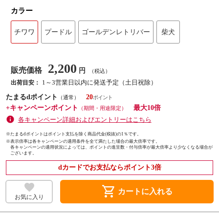
カラー
チワワ
プードル
ゴールデンレトリバー
柴犬
2,200
販売価格
円
（税込）
1～3営業日以内に発送予定（土日祝除）
出荷目安：
たまるdポイント
20
（通常）
+キャンペーンポイント
最大10倍
（期間・用途限定）
各キャンペーン詳細およびエントリーはこちら
※たまるdポイントはポイント支払を除く商品代金(税抜)の1％です。
※
表示倍率は各キャンペーンの適用条件を全て満たした場合の最大倍率です。
各キャンペーンの適用状況によっては、ポイントの進呈数・付与倍率が最大倍率より少なくなる場合が
ございます。
dカードでお支払ならポイント3倍
shopping_cart
カートに入れる
お気に入り