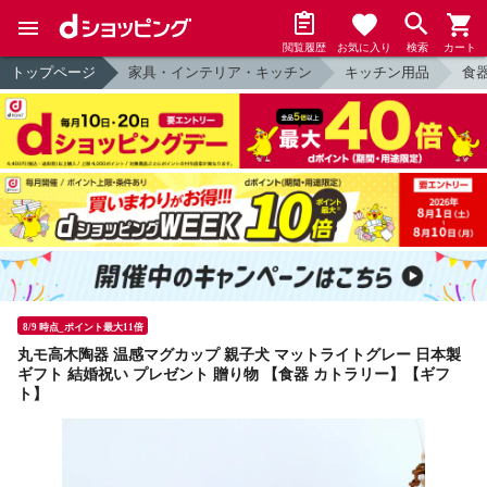
閲覧履歴
お気に入り
検索
カート
トップページ
家具・インテリア・キッチン
キッチン用品
食
8/9 時点_ポイント最大11倍
丸モ高木陶器 温感マグカップ 親子犬 マットライトグレー 日本製
ギフト 結婚祝い プレゼント 贈り物 【食器 カトラリー】【ギフ
ト】