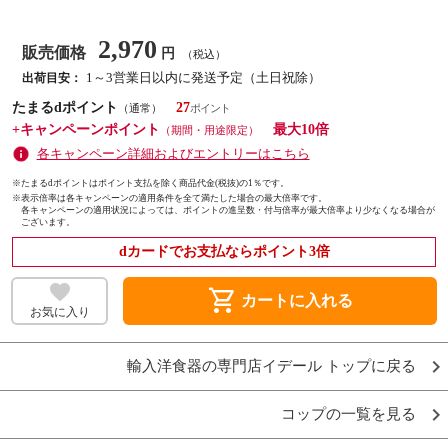
2,970
販売価格
円
（税込）
1～3営業日以内に発送予定（土日祝除）
出荷目安：
たまるdポイント
27
（通常）
+キャンペーンポイント
最大10倍
（期間・用途限定）
各キャンペーン詳細およびエントリーはこちら
※たまるdポイントはポイント支払を除く商品代金(税抜)の1％です。
※
表示倍率は各キャンペーンの適用条件を全て満たした場合の最大倍率です。
各キャンペーンの適用状況によっては、ポイントの進呈数・付与倍率が最大倍率より少なくなる場合が
ございます。
dカードでお支払ならポイント3倍
shopping_cart
カートに入れる
お気に入り
輸入洋食器の専門店イデール トップに戻る
コップの一覧を見る