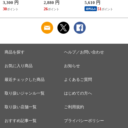
ジ対応 ギフト 結婚
レゼント 贈り物
marimekko
3,300 円
2,880 円
5,610 円
祝い プレゼント 贈
【食器 カトラリー】
SIIRTOLAPUUTARHA
30
26
51
送料込み
り物 【iittala イッタ
【ギフト】
パスタプレート 結婚
ラ】【食器 カトラリ
祝い プレゼント 贈
ー】【ギフト】
り物 【Marimekko マ
リメッコ】【食器 カ
トラリー】【ギフ
ト】
商品を探す
ヘルプ／お問い合わせ
お気に入り商品
お知らせ
最近チェックした商品
よくあるご質問
取り扱いジャンル一覧
はじめての方へ
取り扱い店舗一覧
ご利用規約
おすすめ記事一覧
プライバシーポリシー