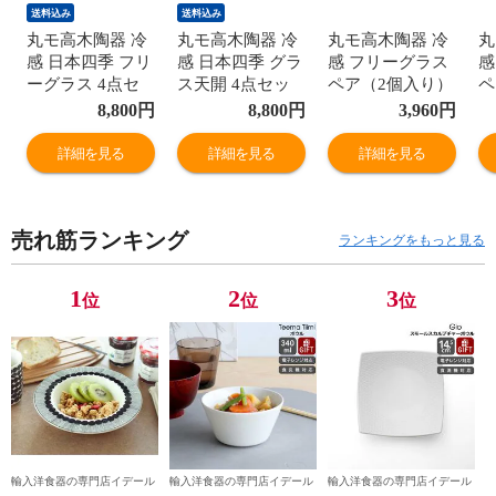
送料込み
送料込み
丸モ高木陶器 冷
丸モ高木陶器 冷
丸モ高木陶器 冷
丸
感 日本四季 フリ
感 日本四季 グラ
感 フリーグラス
感
ーグラス 4点セ
ス天開 4点セッ
ペア（2個入り）
ペ
ット 春夏秋冬 日
ト 日本酒 春夏秋
セット 日本製 ギ
セ
8,800
円
8,800
円
3,960
円
本製 フリーグラ
冬 日本製 グラス
フト 結婚祝い プ
フ
ス揃 ギフト 結婚
天開揃 ギフト 結
レゼント 贈り物
レ
詳細を見る
詳細を見る
詳細を見る
祝い プレゼント
婚祝い プレゼン
食器セット ギフ
食
贈り物 食器セッ
ト 贈り物 食器セ
トセット 【食器
ト
ト ギフトセット
ット ギフトセッ
カトラリー】
カ
売れ筋ランキング
【食器 カトラリ
ト 【食器 カトラ
【ギフト】
【
ランキングをもっと見る
ー】【ギフト】
リー】【ギフ
ト】
1
2
3
位
位
位
輸入洋食器の専門店イデール
輸入洋食器の専門店イデール
輸入洋食器の専門店イデール