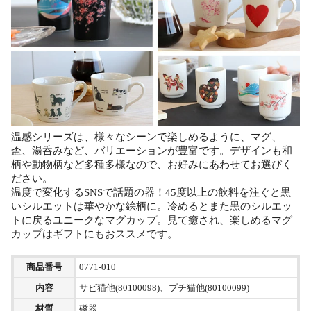
温感シリーズは、様々なシーンで楽しめるように、マグ、
盃、湯呑みなど、バリエーションが豊富です。デザインも和
柄や動物柄など多種多様なので、お好みにあわせてお選びく
ださい。
温度で変化するSNSで話題の器！45度以上の飲料を注ぐと黒
いシルエットは華やかな絵柄に。冷めるとまた黒のシルエッ
トに戻るユニークなマグカップ。見て癒され、楽しめるマグ
カップはギフトにもおススメです。
商品番号
0771-010
内容
サビ猫他(80100098)、ブチ猫他(80100099)
材質
磁器