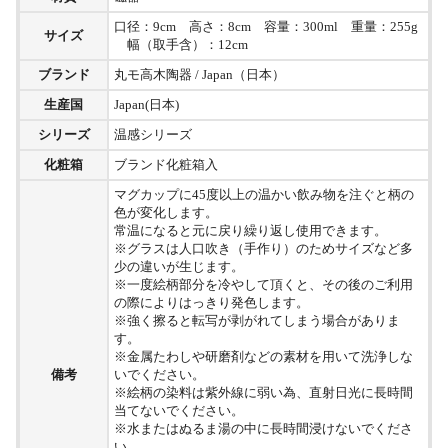
口径：9cm 高さ：8cm 容量：300ml 重量：255g
サイズ
幅（取手含）：12cm
ブランド
丸モ高木陶器 / Japan（日本）
生産国
Japan(日本)
シリーズ
温感シリーズ
化粧箱
ブランド化粧箱入
マグカップに45度以上の温かい飲み物を注ぐと柄の
色が変化します。
常温になると元に戻り繰り返し使用できます。
※グラスは人口吹き（手作り）のためサイズなど多
少の違いが生じます。
※一度絵柄部分を冷やして頂くと、その後のご利用
の際によりはっきり発色します。
※強く擦ると転写が剥がれてしまう場合がありま
す。
※金属たわしや研磨剤などの素材を用いて洗浄しな
備考
いでください。
※絵柄の染料は紫外線に弱い為、直射日光に長時間
当てないでください。
※水またはぬるま湯の中に長時間浸けないでくださ
い。