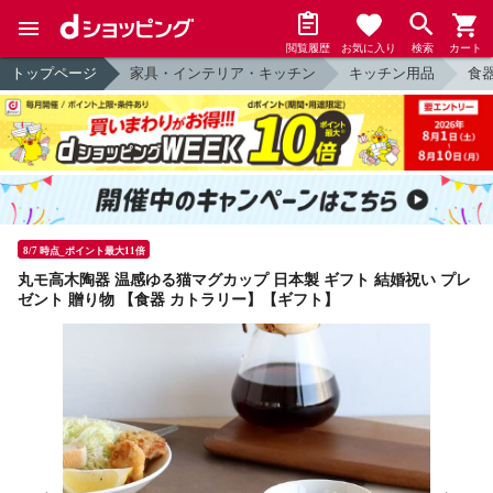
閲覧履歴
お気に入り
検索
カート
トップページ
家具・インテリア・キッチン
キッチン用品
食
8/7 時点_ポイント最大11倍
丸モ高木陶器 温感ゆる猫マグカップ 日本製 ギフト 結婚祝い プレ
ゼント 贈り物 【食器 カトラリー】【ギフト】