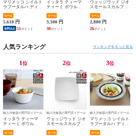
マリメッコ シイルト
イッタラ ティーマ
ウェッジウッド ジオ
ラプータルハ ディー
ティーミ ボウル
スモールスカルプチ
ププレート20cm ホワ
340ml iittala Teema
ャーボウル ボウル
イト/ブラック
セール
Tiimi 耐熱 電子レン
セール
ギフト 結婚祝い プ
セール
marimekko
ジ対応 ギフト 結婚
レゼント 贈り物
5,610 円
3,300 円
2,880 円
SIIRTOLAPUUTARHA
祝い プレゼント 贈
【食器 カトラリー】
51
30
26
送料込み
パスタプレート 結婚
り物 【iittala イッタ
【ギフト】
祝い プレゼント 贈
ラ】【食器 カトラリ
り物 【Marimekko マ
ー】【ギフト】
リメッコ】【食器 カ
人気ランキング
ランキングをもっと見る
トラリー】【ギフ
ト】
1
2
3
位
位
位
輸入洋食器の専門店イデール
輸入洋食器の専門店イデール
輸入洋食器の専門店イデール
イッタラ ティーマ
ウェッジウッド ジオ
マリメッコ シイルト
ティーミ ボウル
スモールスカルプチ
ラプータルハ ディー
340ml iittala Teema
ャーボウル ボウル
ププレート20cm ホワ
Tiimi 耐熱 電子レン
セール
ギフト 結婚祝い プ
セール
イト/ブラック
セール