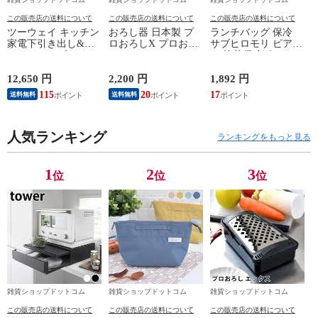
この販売店の送料について
この販売店の送料について
この販売店の送料について
ツーウェイ キッチン
おろし器 日本製 プ
ランチバッグ 保冷
家電下引き出し&ス
ロおろしX プロおろ
サブヒロモリ ピアン
ライドテーブル タワ
し エックス おろし
タ 抗菌保冷ポーチ
ー tower キッチン収
金 すりおろし器 水
ランチバッグ おしゃ
納 レンジ 下 炊飯器
切り付き 大根おろし
れ レディース 保温
12,650 円
2,200 円
1,892 円
作業台 タワーシリー
楽におろせる 調理器
シンプル 弁当袋 弁
115
20
17
送料無料
送料無料
ズ レンジ台 2007
具 グレーダー 滑り
当 大人 手提げ 小さ
2008 山崎実業
止めゴム付き ステン
め シンプル 高校生
yamazaki ヤマジツ
レス製 大根おろし
子供 お弁当 かわい
人気ランキング
粗め 湾曲構造 傾斜
い 学生 可愛い 女子
ランキングをもっと見る
キッチンツール 離乳
食
1
2
3
位
位
位
雑貨ショップドットコム
雑貨ショップドットコム
雑貨ショップドットコム
この販売店の送料について
この販売店の送料について
この販売店の送料について