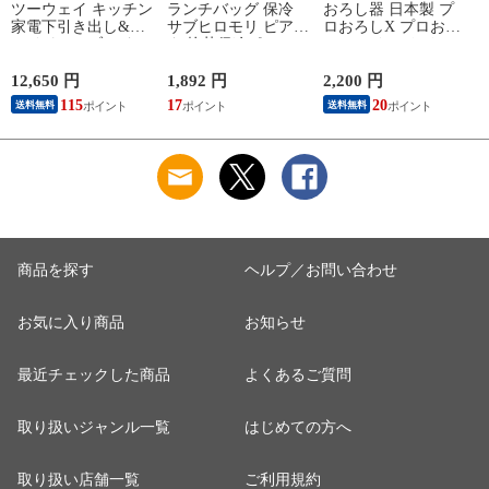
ツーウェイ キッチン
ランチバッグ 保冷
おろし器 日本製 プ
家電下引き出し&ス
サブヒロモリ ピアン
ロおろしX プロおろ
ライドテーブル タワ
タ 抗菌保冷ポーチ
し エックス おろし
ー tower キッチン収
ランチバッグ おしゃ
金 すりおろし器 水
納 レンジ 下 炊飯器
れ レディース 保温
切り付き 大根おろし
12,650 円
1,892 円
2,200 円
作業台 タワーシリー
シンプル 弁当袋 弁
楽におろせる 調理器
115
17
20
送料無料
送料無料
ズ レンジ台 2007
当 大人 手提げ 小さ
具 グレーダー 滑り
2008 山崎実業
め シンプル 高校生
止めゴム付き ステン
yamazaki ヤマジツ
子供 お弁当 かわい
レス製 大根おろし
い 学生 可愛い 女子
粗め 湾曲構造 傾斜
キッチンツール 離乳
食
商品を探す
ヘルプ／お問い合わせ
お気に入り商品
お知らせ
最近チェックした商品
よくあるご質問
取り扱いジャンル一覧
はじめての方へ
取り扱い店舗一覧
ご利用規約