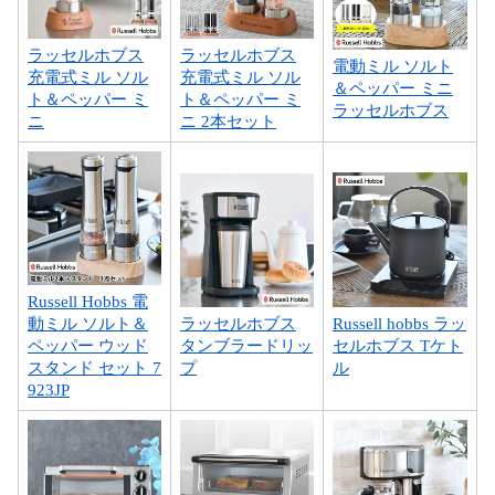
ラッセルホブス
ラッセルホブス
電動ミル ソルト
充電式ミル ソル
充電式ミル ソル
＆ペッパー ミニ
ト＆ペッパー ミ
ト＆ペッパー ミ
ラッセルホブス
ニ
ニ 2本セット
Russell Hobbs 電
動ミル ソルト＆
ラッセルホブス
Russell hobbs ラッ
ペッパー ウッド
タンブラードリッ
セルホブス Tケト
スタンド セット 7
プ
ル
923JP