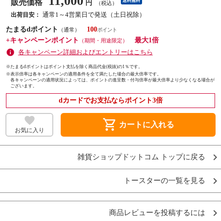
11,000
販売価格
送料無料
円
（税込）
通常1～4営業日で発送（土日祝除）
出荷目安：
たまるdポイント
100
（通常）
+キャンペーンポイント
最大1倍
（期間・用途限定）
各キャンペーン詳細およびエントリーはこちら
※たまるdポイントはポイント支払を除く商品代金(税抜)の1％です。
※
表示倍率は各キャンペーンの適用条件を全て満たした場合の最大倍率です。
各キャンペーンの適用状況によっては、ポイントの進呈数・付与倍率が最大倍率より少なくなる場合が
ございます。
dカードでお支払ならポイント3倍
shopping_cart
カートに入れる
お気に入り
雑貨ショップドットコム トップに戻る
トースターの一覧を見る
商品レビューを投稿するには