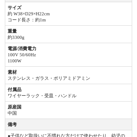
サイズ
約 W38×D29×H22cm
コード長さ：約1m
重量
約3300g
電源/消費電力
100V 50/60Hz
1100W
素材
ステンレス・ガラス・ポリアミドアミン
付属品
ワイヤーラック・受皿・ハンドル
原産国
中国
備考
●子供など取扱いに不慣れな方だけで使わせたり、幼児の