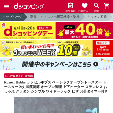
閲覧履歴
お気に入り
検索
カート
トップページ
家電・PC・スマホ周辺機器・楽器
キッチン家電
8/11 時点_ポイント最大2倍
Russell Hobbs ラッセルホブス ベーシックオーブントースター ト
ースター 2枚 温度調節 オーブン調理 上下ヒーター ステンレス お
しゃれ グラタン シンプル ワイヤーラック ピザ 30分タイマー付き