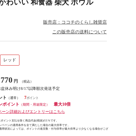
犬 かわいい 和食器 柴犬 ボウル
販売店：ココチのくらし雑貨店
この販売店の送料について
レッド
770
円
（税込）
お盆休み明け8/17以降順次発送予定
ント
7
（通常）
ンポイント
最大10倍
（期間・用途限定）
ペーン詳細およびエントリーはこちら
ポイント支払を除く商品代金(税抜)の1％です。
ンペーンの適用条件を全て満たした場合の最大倍率です。
適用状況によっては、ポイントの進呈数・付与倍率が最大倍率より少なくなる場合がござ