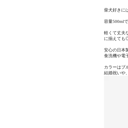
柴犬好きに
容量500
軽くて丈夫
に揃えても
安心の日本
食洗機や電
カラーはブ
結婚祝いや