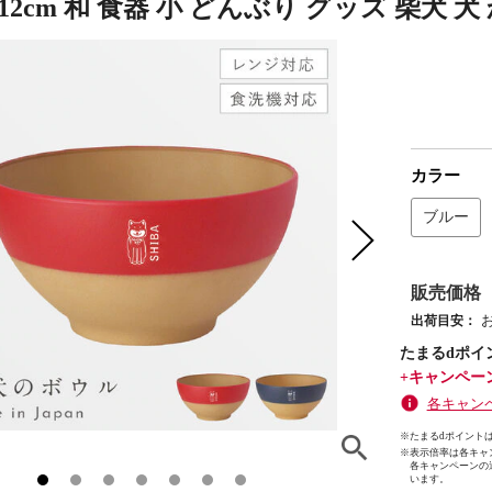
12cm 和 食器 小 どんぶり グッズ 柴犬 
カラー
ブルー
販売価格
出荷目安：
たまるdポイ
+キャンペー
各キャン
※たまるdポイントは
※
表示倍率は各キャ
各キャンペーンの
います。