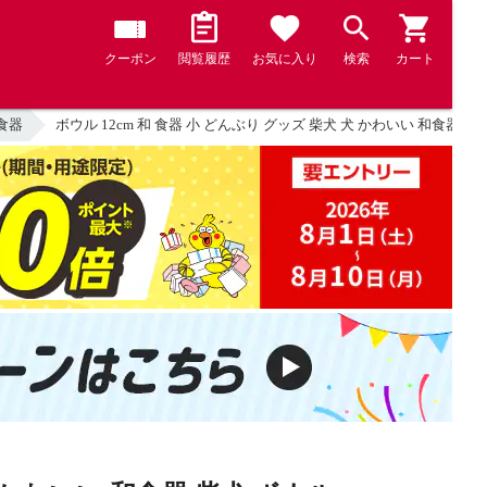
クーポン
閲覧履歴
お気に入り
検索
カート
食器
ボウル 12cm 和 食器 小 どんぶり グッズ 柴犬 犬 かわいい 和食器 柴