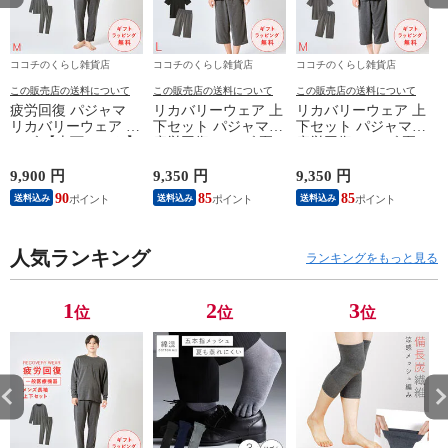
ココチのくらし雑貨店
ココチのくらし雑貨店
ココチのくらし雑貨店
この販売店の送料について
この販売店の送料について
この販売店の送料について
疲労回復 パジャマ
リカバリーウェア 上
リカバリーウェア 上
リカバリーウェア メ
下セット パジャマ
下セット パジャマ
ンズ 【上下セット】
疲労回復 メンズ 夏
疲労回復 メンズ 夏
【医療機器認定】疲
半袖シャツ＋7分丈パ
半袖シャツ＋7分丈パ
れが取れる パジャマ
ンツ 春夏用【一般医
ンツ 春夏用【一般医
9,900 円
9,350 円
9,350 円
8
血行促進 肩こり 腰
療機器】部屋着 肩こ
療機器】部屋着 肩こ
90
85
85
送料込み
送料込み
送料込み
痛対策 疲れ 軽減 ル
り 冷え性 疲れが取
り 冷え性 疲れが取
ームウェア 父の日
れる 腰痛 血行促進
れる 腰痛 血行促進
ギフト 誕生日 プレ
快眠 すっきり コス
快眠 すっきり コス
ゼント 敬老の日 男
人気ランキング
パが良い お得 安い
パが良い お得 安い
ランキングをもっと見る
性用 安眠サポート
無地 父の日 ギフト
無地 父の日 ギフト
ストレッチ素材 シン
誕生日 敬老の日 ル
誕生日 敬老の日 ル
プルデザイン 杢グレ
ームウェア リカバリ
ームウェア リカバリ
1
2
3
位
位
位
ー
ーケア
ーケア