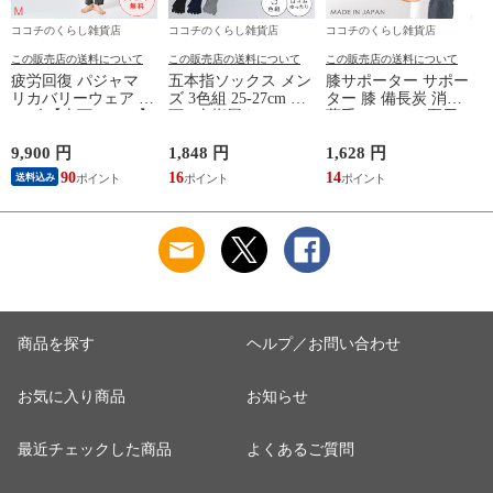
ココチのくらし雑貨店
ココチのくらし雑貨店
ココチのくらし雑貨店
この販売店の送料について
この販売店の送料について
この販売店の送料について
疲労回復 パジャマ
五本指ソックス メン
膝サポーター サポー
リカバリーウェア メ
ズ 3色組 25-27cm 靴
ター 膝 備長炭 消臭
ンズ 【上下セット】
下 5本指履き口ゆっ
薄手 メッシュ 夏用
【医療機器認定】疲
たり メッシュ 涼し
レディース 冷え 防
れが取れる パジャマ
い ベーシックカラー
止 グッズ 夏 備長炭
9,900 円
1,848 円
1,628 円
9
血行促進 肩こり 腰
ゆったりメッシュメ
メッシュサポーター
い
90
16
14
9
送料込み
痛対策 疲れ 軽減 ル
ンズ5本指ソックス
ームウェア 父の日
ギフト 誕生日 プレ
ゼント 敬老の日 男
性用 安眠サポート
ストレッチ素材 シン
プルデザイン 杢グレ
ー
商品を探す
ヘルプ／お問い合わせ
お気に入り商品
お知らせ
最近チェックした商品
よくあるご質問