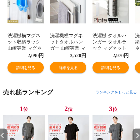
洗濯機横マグネ
洗濯機横マグネ
洗濯機 タオルハ
洗
ット収納ラック
ットタオルハン
ンガー タオルラ
納
山崎実業 マグネ
ガー 山崎実業 マ
ック マグネット
ネ
ット plate プレー
グネット plate プ
山崎実業 plate プ
ー
2,090
円
3,520
円
2,970
円
ト 洗濯機横 洗面
レート 洗濯機横
レート 洗濯機横
面
所 浮かせる収納
洗面所 浮かせる
洗面所 浮かせる
納
詳細を見る
詳細を見る
詳細を見る
ホワイト マグネ
収納 ホワイト 洗
収納 ホワイト マ
ネ
ット バスブーツ
濯機横 マグネッ
グネットタオル
ガ
ホルダー プレー
トタオルハンガ
ホルダー プレー
プ
売れ筋ランキング
ト
ー 2段 プレート
ト
ランキングをもっと見る
ホワイト
1
2
3
位
位
位