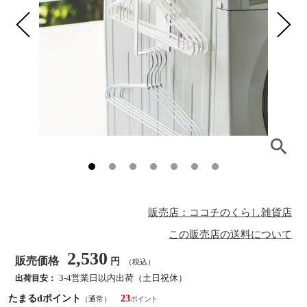
販売店：ココチのくらし雑貨店
この販売店の送料について
2,530
販売価格
円
（税込）
3-4営業日以内出荷（土日祝休）
出荷目安：
たまるdポイント
23
（通常）