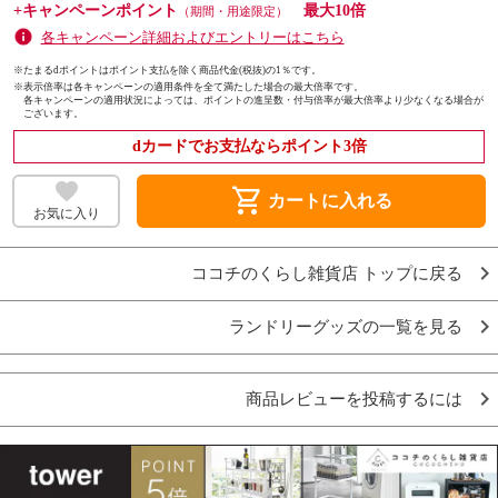
+キャンペーンポイント
最大10倍
（期間・用途限定）
各キャンペーン詳細およびエントリーはこちら
※たまるdポイントはポイント支払を除く商品代金(税抜)の1％です。
※
表示倍率は各キャンペーンの適用条件を全て満たした場合の最大倍率です。
各キャンペーンの適用状況によっては、ポイントの進呈数・付与倍率が最大倍率より少なくなる場合が
ございます。
dカードでお支払ならポイント3倍
shopping_cart
カートに入れる
お気に入り
ココチのくらし雑貨店 トップに戻る
ランドリーグッズの一覧を見る
商品レビューを投稿するには