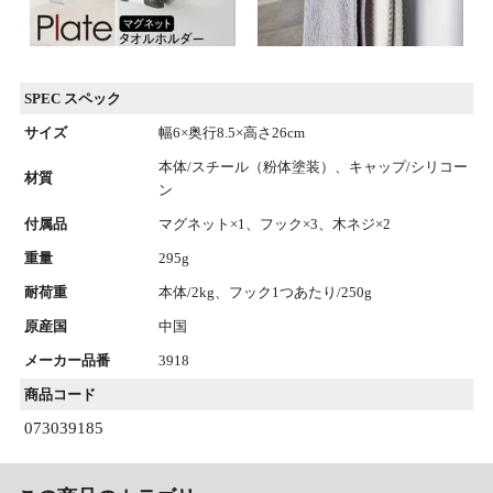
SPEC スペック
サイズ
幅6×奥行8.5×高さ26cm
本体/スチール（粉体塗装）、キャップ/シリコー
材質
ン
付属品
マグネット×1、フック×3、木ネジ×2
重量
295g
耐荷重
本体/2kg、フック1つあたり/250g
原産国
中国
メーカー品番
3918
商品コード
073039185