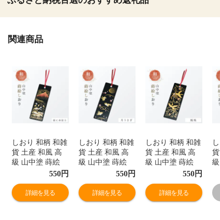
関連商品
しおり 和柄 和雑
しおり 和柄 和雑
しおり 和柄 和雑
し
貨 土産 和風 高
貨 土産 和風 高
貨 土産 和風 高
貨
級 山中塗 蒔絵
級 山中塗 蒔絵
級 山中塗 蒔絵
級
日本 お土産 外国
日本 お土産 外国
日本 お土産 外国
日
550
円
550
円
550
円
人 喜ぶ 日本 海
人 喜ぶ 日本 海
人 喜ぶ 日本 海
人
外 ホームステイ
外 ホームステイ
外 ホームステイ
外
詳細を見る
詳細を見る
詳細を見る
日本製 桜 富士山
日本製 桜 富士山
日本製 桜 富士山
日
舞妓 鯉 蒔絵しお
舞妓 鯉 蒔絵しお
舞妓 鯉 蒔絵しお
舞