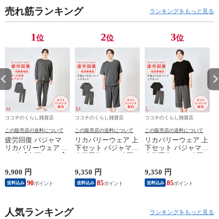
り プレゼント ギ
り プレゼント ギ
り プレゼント ギ
り
売れ筋ランキング
フト プチギフト
フト プチギフト
フト プチギフト
フ
ランキングをもっと見る
誕生日 お祝い 記
誕生日 お祝い 記
誕生日 お祝い 記
誕
念品
念品
念品
念
1
2
3
位
位
位
ココチのくらし雑貨店
ココチのくらし雑貨店
ココチのくらし雑貨店
この販売店の送料について
この販売店の送料について
この販売店の送料について
疲労回復 パジャマ
リカバリーウェア 上
リカバリーウェア 上
リカバリーウェア メ
下セット パジャマ
下セット パジャマ
ンズ 【上下セット】
疲労回復 メンズ 夏
疲労回復 メンズ 夏
【医療機器認定】疲
半袖シャツ＋7分丈パ
半袖シャツ＋7分丈パ
れが取れる パジャマ
ンツ 春夏用【一般医
ンツ 春夏用【一般医
9,900 円
9,350 円
9,350 円
8
血行促進 肩こり 腰
療機器】部屋着 肩こ
療機器】部屋着 肩こ
90
85
85
送料込み
送料込み
送料込み
痛対策 疲れ 軽減 ル
り 冷え性 疲れが取
り 冷え性 疲れが取
ームウェア 父の日
れる 腰痛 血行促進
れる 腰痛 血行促進
ギフト 誕生日 プレ
快眠 すっきり コス
快眠 すっきり コス
ゼント 敬老の日 男
人気ランキング
パが良い お得 安い
パが良い お得 安い
ランキングをもっと見る
性用 安眠サポート
無地 父の日 ギフト
無地 父の日 ギフト