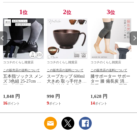
ストレッチ素材 シン
誕生日 敬老の日 ル
誕生日 敬老の日 ル
プルデザイン 杢グレ
ームウェア リカバリ
ームウェア リカバリ
1
2
3
位
位
位
ー
ーケア
ーケア
ココチのくらし雑貨店
ココチのくらし雑貨店
ココチのくらし雑貨店
この販売店の送料について
この販売店の送料について
この販売店の送料について
五本指ソックス メン
スープカップ 600ml
膝サポーター サポー
ズ 3色組 25-27cm 靴
大きめ 取っ手付き
ター 膝 備長炭 消臭
下 5本指履き口ゆっ
お椀 汁椀 和食器 お
薄手 メッシュ 夏用
たり メッシュ 涼し
しゃれ 食器 食洗機
レディース 冷え 防
い ベーシックカラー
対応 レンジ 割れな
止 グッズ 夏 備長炭
1,848 円
990 円
1,628 円
9
ゆったりメッシュメ
い 軽い 木目 Natule
メッシュサポーター
16
9
14
ンズ5本指ソックス
レンジ手付木目椀 L
ナチュール BPAフリ
ー 割れない食器