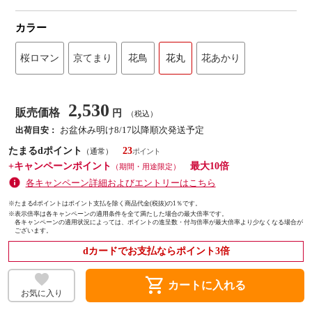
カラー
桜ロマン
京てまり
花鳥
花丸
花あかり
2,530
販売価格
円
（税込）
お盆休み明け8/17以降順次発送予定
出荷目安：
たまるdポイント
23
（通常）
+キャンペーンポイント
最大10倍
（期間・用途限定）
各キャンペーン詳細およびエントリーはこちら
※たまるdポイントはポイント支払を除く商品代金(税抜)の1％です。
※
表示倍率は各キャンペーンの適用条件を全て満たした場合の最大倍率です。
各キャンペーンの適用状況によっては、ポイントの進呈数・付与倍率が最大倍率より少なくなる場合が
ございます。
dカードでお支払ならポイント3倍
shopping_cart
カートに入れる
お気に入り