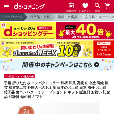
閲覧履歴
お気に入り
検索
カート
トップページ
日用品・文具
画材・文房具
文房具・ステーシ
8/9 時点_ポイント最大11倍
手鏡 折りたたみ コンパクトミラー 和柄 和風 高級 山中塗 蒔絵 漆
芸 加賀箔工芸 外国人へのお土産 日本のお土産 日本 海外 お土産
箔工芸 角コンパクトミラー プレゼント ギフト 誕生日 お祝い 記念
品 和雑貨 母の日 ギフト