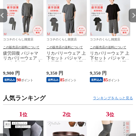
スケット 折り畳
スケット 折り畳
スケット 折り畳
ス
みかご レジカゴ
みかご レジカゴ
みかご レジカゴ
み
収納かご
収納かご
収納かご
収
ココチのくらし雑貨店
ココチのくらし雑貨店
ココチのくらし雑貨店
この販売店の送料について
この販売店の送料について
この販売店の送料について
疲労回復 パジャマ
リカバリーウェア 上
リカバリーウェア 上
リカバリーウェア メ
下セット パジャマ
下セット パジャマ
ンズ 【上下セット】
疲労回復 メンズ 夏
疲労回復 メンズ 夏
【医療機器認定】疲
半袖シャツ＋7分丈パ
半袖シャツ＋7分丈パ
れが取れる パジャマ
ンツ 春夏用【一般医
ンツ 春夏用【一般医
9,900 円
9,350 円
9,350 円
8
血行促進 肩こり 腰
療機器】部屋着 肩こ
療機器】部屋着 肩こ
90
85
85
送料込み
送料込み
送料込み
痛対策 疲れ 軽減 ル
り 冷え性 疲れが取
り 冷え性 疲れが取
ームウェア 父の日
れる 腰痛 血行促進
れる 腰痛 血行促進
ギフト 誕生日 プレ
快眠 すっきり コス
快眠 すっきり コス
ゼント 敬老の日 男
人気ランキング
パが良い お得 安い
パが良い お得 安い
ランキングをもっと見る
性用 安眠サポート
無地 父の日 ギフト
無地 父の日 ギフト
ストレッチ素材 シン
誕生日 敬老の日 ル
誕生日 敬老の日 ル
プルデザイン 杢グレ
ームウェア リカバリ
ームウェア リカバリ
1
2
3
位
位
位
ー
ーケア
ーケア