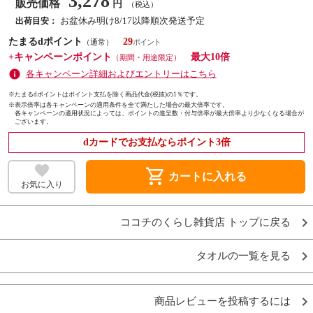
3,278
販売価格
円
（税込）
お盆休み明け8/17以降順次発送予定
出荷目安：
たまるdポイント
29
（通常）
+キャンペーンポイント
最大10倍
（期間・用途限定）
各キャンペーン詳細およびエントリーはこちら
※たまるdポイントはポイント支払を除く商品代金(税抜)の1％です。
※
表示倍率は各キャンペーンの適用条件を全て満たした場合の最大倍率です。
各キャンペーンの適用状況によっては、ポイントの進呈数・付与倍率が最大倍率より少なくなる場合が
ございます。
dカードでお支払ならポイント3倍
shopping_cart
カートに入れる
お気に入り
ココチのくらし雑貨店 トップに戻る
タオルの一覧を見る
商品レビューを投稿するには