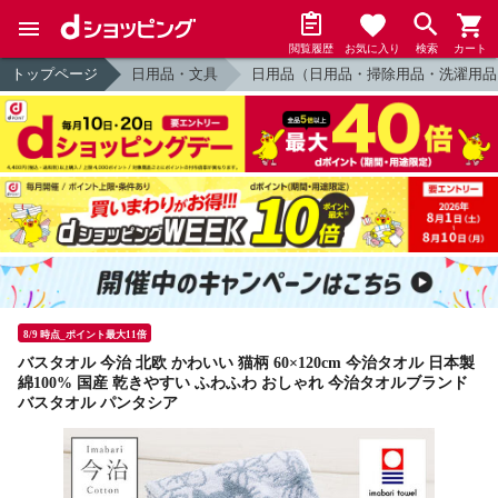
閲覧履歴
お気に入り
検索
カート
トップページ
日用品・文具
日用品（日用品・掃除用品・洗濯用品
8/9 時点_ポイント最大11倍
バスタオル 今治 北欧 かわいい 猫柄 60×120cm 今治タオル 日本製
綿100% 国産 乾きやすい ふわふわ おしゃれ 今治タオルブランド
バスタオル パンタシア