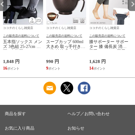
ココチのくらし雑貨店
ココチのくらし雑貨店
ココチのくらし雑貨店
この販売店の送料について
この販売店の送料について
この販売店の送料について
五本指ソックス メン
スープカップ 600ml
膝サポーター サポー
ズ 3色組 25-27cm 靴
大きめ 取っ手付き
ター 膝 備長炭 消臭
下 5本指履き口ゆっ
お椀 汁椀 和食器 お
薄手 メッシュ 夏用
たり メッシュ 涼し
しゃれ 食器 食洗機
レディース 冷え 防
い ベーシックカラー
対応 レンジ 割れな
止 グッズ 夏 備長炭
1,848 円
990 円
1,628 円
9
ゆったりメッシュメ
い 軽い 木目 Natule
メッシュサポーター
16
9
14
ンズ5本指ソックス
レンジ手付木目椀 L
ナチュール BPAフリ
ー 割れない食器
商品を探す
ヘルプ／お問い合わせ
お気に入り商品
お知らせ