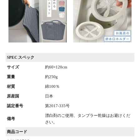
SPEC スペック
サイズ
約60×120cm
重量
約250g
材質
綿100％
原産国
日本
認定番号
第2017-335号
漂白剤のご使用、タンブラー乾燥はお避けくだ
備考
さい。
商品コード