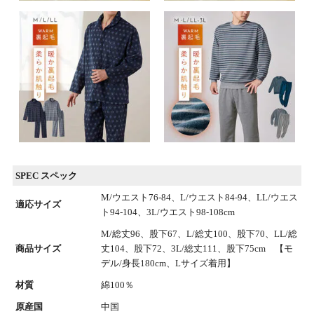
SPEC スペック
M/ウエスト76-84、L/ウエスト84-94、LL/ウエス
適応サイズ
ト94-104、3L/ウエスト98-108cm
M/総丈96、股下67、L/総丈100、股下70、LL/総
商品サイズ
丈104、股下72、3L/総丈111、股下75cm 【モ
デル/身長180cm、Lサイズ着用】
材質
綿100％
原産国
中国