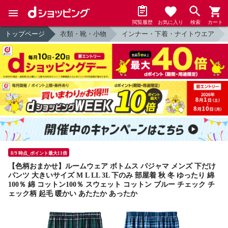
閲覧履歴
お気に入り
検索
カート
トップページ
衣類・靴・小物
インナー・下着・ナイトウエア
8/9 時点_ポイント最大11倍
【色柄おまかせ】ルームウェア ボトムス パジャマ メンズ 下だけ
パンツ 大きいサイズ M L LL 3L 下のみ 部屋着 秋 冬 ゆったり 綿
100％ 綿 コットン100％ スウェット コットン ブルー チェック チ
ェック柄 起毛 暖かい あたたか あったか