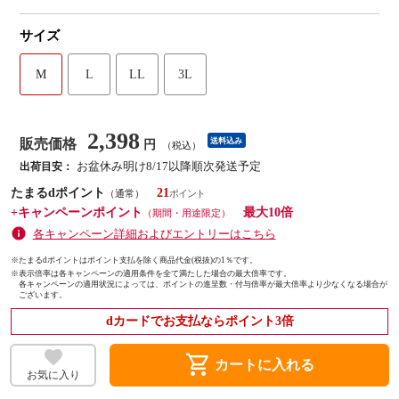
サイズ
M
L
LL
3L
2,398
販売価格
送料込み
円
（税込）
お盆休み明け8/17以降順次発送予定
出荷目安：
たまるdポイント
21
（通常）
+キャンペーンポイント
最大10倍
（期間・用途限定）
各キャンペーン詳細およびエントリーはこちら
※たまるdポイントはポイント支払を除く商品代金(税抜)の1％です。
※
表示倍率は各キャンペーンの適用条件を全て満たした場合の最大倍率です。
各キャンペーンの適用状況によっては、ポイントの進呈数・付与倍率が最大倍率より少なくなる場合が
ございます。
dカードでお支払ならポイント3倍
shopping_cart
カートに入れる
お気に入り