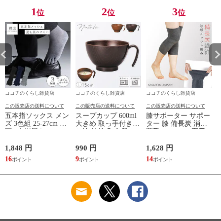
プルデザイン 杢グレ
ームウェア リカバリ
ームウェア リカバリ
1
2
3
位
位
位
ー
ーケア
ーケア
ココチのくらし雑貨店
ココチのくらし雑貨店
ココチのくらし雑貨店
この販売店の送料について
この販売店の送料について
この販売店の送料について
五本指ソックス メン
スープカップ 600ml
膝サポーター サポー
ズ 3色組 25-27cm 靴
大きめ 取っ手付き
ター 膝 備長炭 消臭
下 5本指履き口ゆっ
お椀 汁椀 和食器 お
薄手 メッシュ 夏用
たり メッシュ 涼し
しゃれ 食器 食洗機
レディース 冷え 防
い ベーシックカラー
対応 レンジ 割れな
止 グッズ 夏 備長炭
1,848 円
990 円
1,628 円
9
ゆったりメッシュメ
い 軽い 木目 Natule
メッシュサポーター
16
9
14
ンズ5本指ソックス
レンジ手付木目椀 L
ナチュール BPAフリ
ー 割れない食器