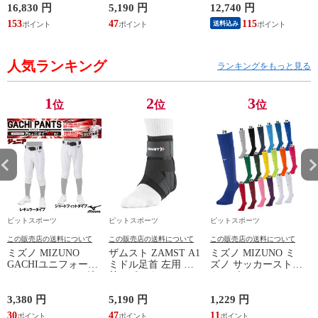
カースパイク ワイド
白 シューズ 軽量
16,830 円
5,190 円
12,740 円
6
26AW (P1GA262154)
24SS (11GM241001)
ン
153
47
115
5
送料込み
人気ランキング
ランキングをもっと見る
1
2
3
位
位
位
ピットスポーツ
ピットスポーツ
ピットスポーツ
この販売店の送料について
この販売店の送料について
この販売店の送料について
ミズノ MIZUNO
ザムスト ZAMST A1
ミズノ MIZUNO ミ
GACHIユニフォーム
ミドル足首 左用 足
ズノ サッカーストッ
パンツ(ジュニア) 練
首サポーター 13SS
キング サッカーソッ
習着 JR 野球 ユニフ
(NEW A1ミドル(左))
クス ストッキング
ォーム 練習用ユニフ
23SS(P2MXA060)
3,380 円
5,190 円
1,229 円
1
ォームパンツ GACHI
(
30
47
11
1