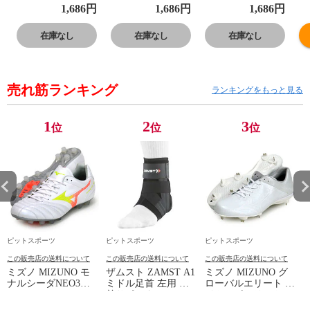
ソックス スポー
ソックス スポー
ソックス スポー
ソ
1,686
円
1,686
円
1,686
円
ツソックス ラン
ツソックス ラン
ツソックス ラン
ツ
ニング ソックス
ニング ソックス
ニング ソックス
ニ
在庫なし
在庫なし
在庫なし
靴下
靴下
靴下
靴
23FW(3013A968)
23FW(3013A968)
23FW(3013A968)
2
売れ筋ランキング
ランキングをもっと見る
1
2
3
位
位
位
ピットスポーツ
ピットスポーツ
ピットスポーツ
この販売店の送料について
この販売店の送料について
この販売店の送料について
ミズノ MIZUNO モ
ザムスト ZAMST A1
ミズノ MIZUNO グ
ナルシーダNEO3
ミドル足首 左用 足
ローバルエリート ラ
WIDE ELITE
首サポーター 13SS
イトレボエリート2
(MONARCIDA) サッ
(NEW A1ミドル(左))
野球 金具 スパイク