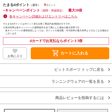
たまるdポイント
9
（通常）
+キャンペーンポイント
最大10倍
（期間・用途限定）
各キャンペーン詳細およびエントリーはこちら
※たまるdポイントはポイント支払を除く商品代金(税抜)の1％です。
※
表示倍率は各キャンペーンの適用条件を全て満たした場合の最大倍率です。
各キャンペーンの適用状況によっては、ポイントの進呈数・付与倍率が最大倍率より少なくなる場合が
ございます。
dカードでお支払ならポイント3倍
shopping_cart
カートに入れる
お気に入り
ピットスポーツ トップに戻る
ランニングウェアの一覧を見る
商品レビューを投稿するには