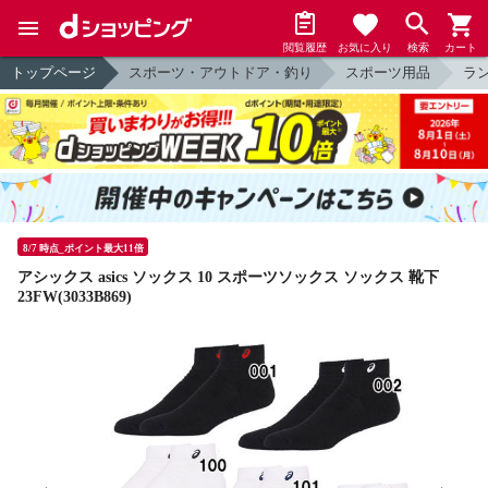
閲覧履歴
お気に入り
検索
カート
トップページ
スポーツ・アウトドア・釣り
スポーツ用品
ラ
8/7 時点_ポイント最大11倍
アシックス asics ソックス 10 スポーツソックス ソックス 靴下
23FW(3033B869)