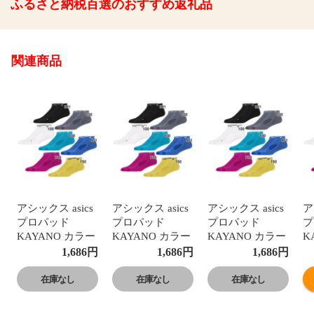
ふるさと納税百選のおすすめ返礼品
関連商品
アシックス asics
アシックス asics
アシックス asics
ア
プロパッド
プロパッド
プロパッド
プ
KAYANO カラー
KAYANO カラー
KAYANO カラー
K
ソックス スポー
ソックス スポー
ソックス スポー
ソ
1,686
円
1,686
円
1,686
円
ツソックス ラン
ツソックス ラン
ツソックス ラン
ツ
ニング ソックス
ニング ソックス
ニング ソックス
ニ
在庫なし
在庫なし
在庫なし
靴下
靴下
靴下
靴
23FW(3013A968)
23FW(3013A968)
23FW(3013A968)
2