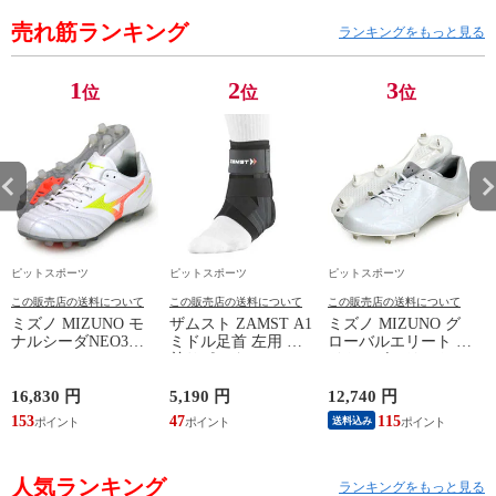
売れ筋ランキング
ランキングをもっと見る
1
2
3
位
位
位
ピットスポーツ
ピットスポーツ
ピットスポーツ
この販売店の送料について
この販売店の送料について
この販売店の送料について
ミズノ MIZUNO モ
ザムスト ZAMST A1
ミズノ MIZUNO グ
ナルシーダNEO3
ミドル足首 左用 足
ローバルエリート ラ
WIDE ELITE
首サポーター 13SS
イトレボエリート2
(MONARCIDA) サッ
(NEW A1ミドル(左))
野球 金具 スパイク
カースパイク ワイド
白 シューズ 軽量
16,830 円
5,190 円
12,740 円
6
26AW (P1GA262154)
24SS (11GM241001)
ン
153
47
115
5
送料込み
人気ランキング
ランキングをもっと見る