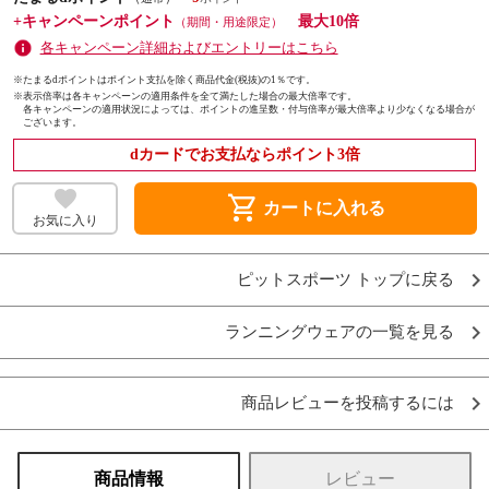
+キャンペーンポイント
最大10倍
（期間・用途限定）
各キャンペーン詳細およびエントリーはこちら
※たまるdポイントはポイント支払を除く商品代金(税抜)の1％です。
※
表示倍率は各キャンペーンの適用条件を全て満たした場合の最大倍率です。
各キャンペーンの適用状況によっては、ポイントの進呈数・付与倍率が最大倍率より少なくなる場合が
ございます。
dカードでお支払ならポイント3倍
shopping_cart
カートに入れる
お気に入り
ピットスポーツ トップに戻る
ランニングウェアの一覧を見る
商品レビューを投稿するには
商品情報
レビュー