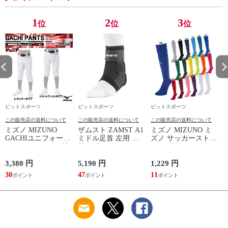
1
2
3
位
位
位
ピットスポーツ
ピットスポーツ
ピットスポーツ
この販売店の送料について
この販売店の送料について
この販売店の送料について
ミズノ MIZUNO
ザムスト ZAMST A1
ミズノ MIZUNO ミ
GACHIユニフォーム
ミドル足首 左用 足
ズノ サッカーストッ
パンツ(ジュニア) 練
首サポーター 13SS
キング サッカーソッ
習着 JR 野球 ユニフ
(NEW A1ミドル(左))
クス ストッキング
ォーム 練習用ユニフ
23SS(P2MXA060)
3,380 円
5,190 円
1,229 円
1
ォームパンツ GACHI
(
30
47
11
1
PANTS
(12JD2F8001/8401)