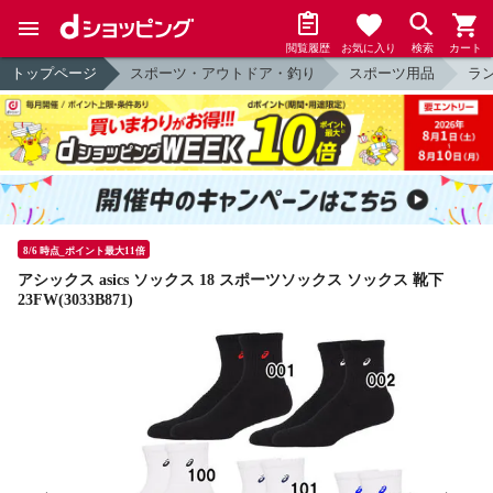
閲覧履歴
お気に入り
検索
カート
トップページ
スポーツ・アウトドア・釣り
スポーツ用品
ラ
8/6 時点_ポイント最大11倍
アシックス asics ソックス 18 スポーツソックス ソックス 靴下
23FW(3033B871)