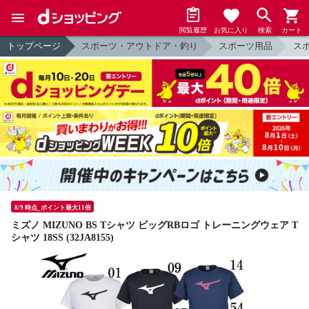
閲覧履歴
お気に入り
検索
カート
トップページ
スポーツ・アウトドア・釣り
スポーツ用品
ス
8/9 時点_ポイント最大11倍
ミズノ MIZUNO BS Tシャツ ビッグRBロゴ トレーニングウェア T
シャツ 18SS (32JA8155)