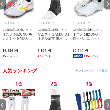
ピットスポーツ
ピットスポーツ
ピットスポーツ
この販売店の送料について
この販売店の送料について
この販売店の送料について
ミズノ MIZUNO モ
ザムスト ZAMST A1
ミズノ MIZUNO グ
ナルシーダNEO3
ミドル足首 左用 足
ローバルエリート ラ
WIDE ELITE
首サポーター 13SS
イトレボエリート2
(MONARCIDA) サッ
(NEW A1ミドル(左))
野球 金具 スパイク
カースパイク ワイド
白 シューズ 軽量
16,830 円
5,190 円
12,740 円
6
26AW (P1GA262154)
24SS (11GM241001)
ン
153
47
115
5
送料込み
人気ランキング
ランキングをもっと見る
1
2
3
位
位
位