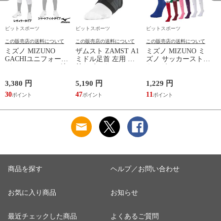
ピットスポーツ
ピットスポーツ
ピットスポーツ
この販売店の送料について
この販売店の送料について
この販売店の送料について
ミズノ MIZUNO
ザムスト ZAMST A1
ミズノ MIZUNO ミ
GACHIユニフォーム
ミドル足首 左用 足
ズノ サッカーストッ
パンツ(ジュニア) 練
首サポーター 13SS
キング サッカーソッ
習着 JR 野球 ユニフ
(NEW A1ミドル(左))
クス ストッキング
ォーム 練習用ユニフ
23SS(P2MXA060)
3,380 円
5,190 円
1,229 円
1
ォームパンツ GACHI
(
30
47
11
1
PANTS
(12JD2F8001/8401)
商品を探す
ヘルプ／お問い合わせ
お気に入り商品
お知らせ
最近チェックした商品
よくあるご質問