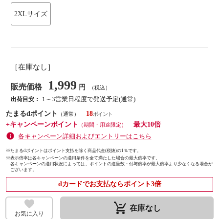
2XLサイズ
［在庫なし］
1,999
販売価格
円
（税込）
1～3営業日程度で発送予定(通常)
出荷目安：
たまるdポイント
18
（通常）
+キャンペーンポイント
最大10倍
（期間・用途限定）
各キャンペーン詳細およびエントリーはこちら
※たまるdポイントはポイント支払を除く商品代金(税抜)の1％です。
※
表示倍率は各キャンペーンの適用条件を全て満たした場合の最大倍率です。
各キャンペーンの適用状況によっては、ポイントの進呈数・付与倍率が最大倍率より少なくなる場合が
ございます。
dカードでお支払ならポイント3倍
remove_shopping_cart
在庫なし
お気に入り